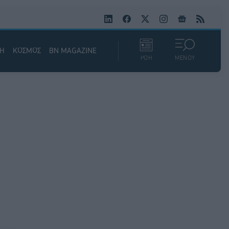
ΚΗ
ΚΟΣΜΟΣ
BN MAGAZINE
ΡΟΗ
ΜΕΝΟΥ