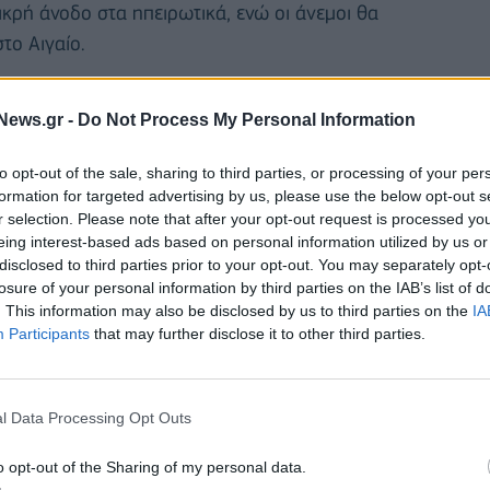
κρή άνοδο στα ηπειρωτικά, ενώ οι άνεμοι θα
το Αιγαίο.
ού θα είναι εύκολη υπόθεση στα νησιά του Αιγαίου,
News.gr -
Do Not Process My Personal Information
ινθιακού Κόλπου, καθώς επίσης και στον Θερμαϊκό
σότερες ηπειρωτικές περιοχές η χαμηλή ένταση του
to opt-out of the sale, sharing to third parties, or processing of your per
ού, ιδιαίτερα τις πρωινές ώρες.
formation for targeted advertising by us, please use the below opt-out s
r selection. Please note that after your opt-out request is processed y
ν λίγες τοπικές βροχές μέχρι το μεσημέρι. Στην
eing interest-based ads based on personal information utilized by us or
disclosed to third parties prior to your opt-out. You may separately opt-
ο μεσημέρι-απόγευμα και πιθανότητα πρόσκαιρων
losure of your personal information by third parties on the IAB’s list of
. This information may also be disclosed by us to third parties on the
IA
Participants
that may further disclose it to other third parties.
l Data Processing Opt Outs
o opt-out of the Sharing of my personal data.