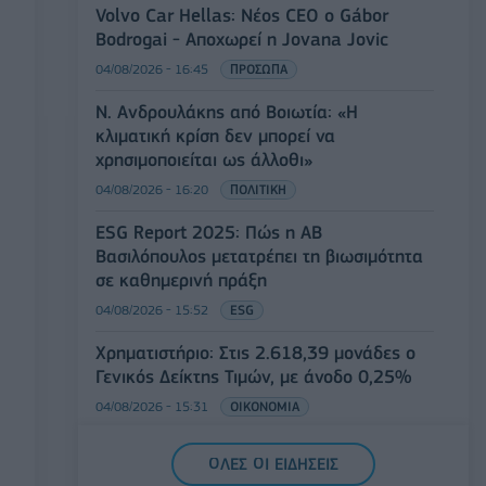
Volvo Car Hellas: Νέος CEO ο Gábor
Bodrogai - Αποχωρεί η Jovana Jovic
04/08/2026 - 16:45
ΠΡΟΣΩΠΑ
Ν. Ανδρουλάκης από Βοιωτία: «Η
κλιματική κρίση δεν μπορεί να
χρησιμοποιείται ως άλλοθι»
04/08/2026 - 16:20
ΠΟΛΙΤΙΚΗ
ESG Report 2025: Πώς η ΑΒ
Βασιλόπουλος μετατρέπει τη βιωσιμότητα
σε καθημερινή πράξη
04/08/2026 - 15:52
ESG
Χρηματιστήριο: Στις 2.618,39 μονάδες ο
Γενικός Δείκτης Τιμών, με άνοδο 0,25%
04/08/2026 - 15:31
ΟΙΚΟΝΟΜΙΑ
Fais Group: Στα 46,48 εκατ. ευρώ το
ΟΛΕΣ ΟΙ ΕΙΔΗΣΕΙΣ
μετοχικό κεφάλαιο μετά την ΑΜΚ