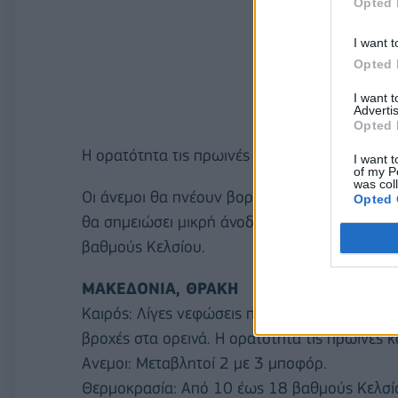
Opted 
I want t
Opted 
I want 
Advertis
Opted 
Η ορατότητα τις πρωινές και βραδινές ώρες στ
I want t
of my P
was col
Οι άνεμοι θα πνέουν βορειοδυτικοί 3 με 5 κα
Opted 
θα σημειώσει μικρή άνοδο και θα φτάσει στα 
βαθμούς Κελσίου.
ΜΑΚΕΔΟΝΙΑ, ΘΡΑΚΗ
Καιρός: Λίγες νεφώσεις πρόσκαιρα αυξημένες 
βροχές στα ορεινά. Η ορατότητα τις πρωινές κ
Ανεμοι: Μεταβλητοί 2 με 3 μποφόρ.
Θερμοκρασία: Από 10 έως 18 βαθμούς Κελσίο