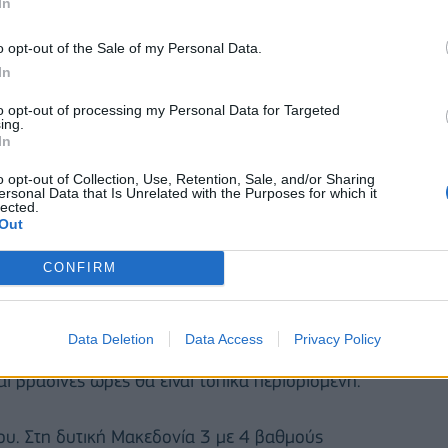
In
o opt-out of the Sale of my Personal Data.
In
to opt-out of processing my Personal Data for Targeted
ing.
In
α ηπειρωτικά θα είναι τοπικά περιορισμένη.
o opt-out of Collection, Use, Retention, Sale, and/or Sharing
ersonal Data that Is Unrelated with the Purposes for which it
lected.
ι στο Αιγαίο τοπικά έως 6 μποφόρ. Η θερμοκρασία
Out
βόρεια τους 18 και στα υπόλοιπα τους 20 με 21
CONFIRM
Data Deletion
Data Access
Privacy Policy
τις μεσημβρινές και απογευματινές ώρες με τοπικές
αι βραδινές ώρες θα είναι τοπικά περιορισμένη.
υ. Στη δυτική Μακεδονία 3 με 4 βαθμούς