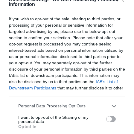
ΠΕΡΙΣΣΌΤΕΡΑ ΣΕ ΑΥΤΉ ΤΗΝ ΚΑΤΗΓΟΡΊΑ
Information
If you wish to opt-out of the sale, sharing to third parties, or
processing of your personal or sensitive information for
targeted advertising by us, please use the below opt-out
section to confirm your selection. Please note that after your
opt-out request is processed you may continue seeing
Επίδομα Παιδιού: Κλείνει
interest-based ads based on personal information utilized by
στις 15 Ιανουαρίου η
us or personal information disclosed to third parties prior to
πλατφόρμα Α21
your opt-out. You may separately opt-out of the further
Υπ. Ψηφιακής
disclosure of your personal information by third parties on the
Διακυβέρνησης: Εφιστά
12/01/2024 - 14:19
IAB’s list of downstream participants. This information may
την προσοχή για
also be disclosed by us to third parties on the
IAB’s List of
παραπλανητικά μηνύματα
Downstream Participants
that may further disclose it to other
τύπου phising
third parties.
12/01/2024 - 12:35
Personal Data Processing Opt Outs
I want to opt-out of the Sharing of my
personal data.
Opted In