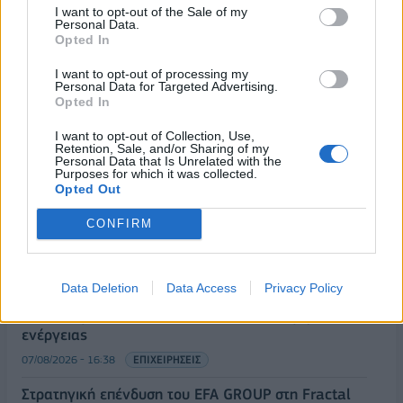
I want to opt-out of the Sale of my
Personal Data.
Opted In
I want to opt-out of processing my
Personal Data for Targeted Advertising.
Opted In
I want to opt-out of Collection, Use,
Retention, Sale, and/or Sharing of my
ΡΟΗ ΕΙΔΗΣΕΩΝ
Personal Data that Is Unrelated with the
Purposes for which it was collected.
Opted Out
ΥΠΑΑΤ: Επιπλέον 12,5 εκατ. ευρώ στις Περιφέρειες
CONFIRM
για την ενίσχυση της βιοασφάλειας
07/08/2026 - 17:02
ΟΙΚΟΝΟΜΙΑ
Data Deletion
Data Access
Privacy Policy
Deloitte Ελλάδος: Χρηματοοικονομικός σύμβουλος
της ΔΕΗ για την είσοδο στην πολωνική αγορά
ενέργειας
07/08/2026 - 16:38
ΕΠΙΧΕΙΡΗΣΕΙΣ
Στρατηγική επένδυση του EFA GROUP στη Fractal