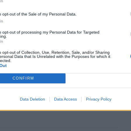
In
o opt-out of the Sale of my Personal Data.
In
πίσης τα δρομολόγια των πλοίων από
to opt-out of processing my Personal Data for Targeted
και Κεραμωτή-Θάσο.
ing.
In
ουν καλό είναι πριν από την αναχώρησή τους να
o opt-out of Collection, Use, Retention, Sale, and/or Sharing
αι τουριστικά πρακτορεία για τυχόν αλλαγές ή
ersonal Data that Is Unrelated with the Purposes for which it
lected.
εται να υπάρξουν λόγω των δυσμενών καιρικών
Out
CONFIRM
Data Deletion
Data Access
Privacy Policy