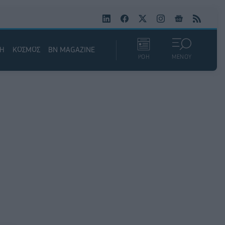
ΚΗ
ΚΟΣΜΟΣ
BN MAGAZINE
ΡΟΗ
ΜΕΝΟΥ