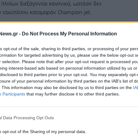
 πλοίων διεξάγονται κανονικά, ωστόσο δεν
 ταχύπλοου καταμαράν Champion jet .
ρομολόγια των υδροπτέρυγων αλλά και κάποιων
News.gr -
Do Not Process My Personal Information
to opt-out of the sale, sharing to third parties, or processing of your per
ιμάνια της Ραφήνας και του Λαυρίου, ενώ κλειστή
formation for targeted advertising by us, please use the below opt-out s
r selection. Please note that after your opt-out request is processed y
eing interest-based ads based on personal information utilized by us or
disclosed to third parties prior to your opt-out. You may separately opt-
losure of your personal information by third parties on the IAB’s list of
. This information may also be disclosed by us to third parties on the
IA
Participants
that may further disclose it to other third parties.
l Data Processing Opt Outs
o opt-out of the Sharing of my personal data.