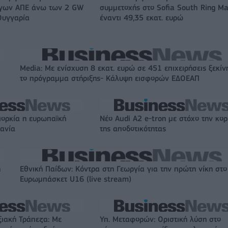
ργων ΑΠΕ άνω των 2 GW
συμμετοχής στο Sofia South Ring Ma
Ουγγαρία
έναντι 49,35 εκατ. ευρώ
Media: Με ενίσχυση 8 εκατ. ευρώ σε 451 επιχειρήσεις ξεκίν
το πρόγραμμα στήριξης- Κάλυψη εισφορών ΕΔΟΕΑΠ
ιορκία η ευρωπαϊκή
Νέο Audi A2 e-tron με στόχο την κο
χανία
της αποδοτικότητας
η
Εθνική Παίδων: Κόντρα στη Γεωργία για την πρώτη νίκη στο
Ευρωμπάσκετ U16 (live stream)
ξιακή Τράπεζα: Με
Υπ. Μεταφορών: Οριστική λύση στο