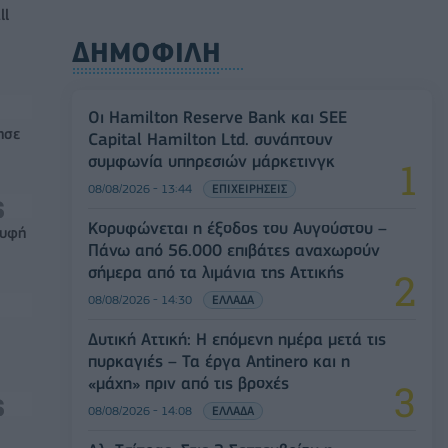
ll
ΔΗΜΟΦΙΛΗ
Οι Hamilton Reserve Bank και SEE
ησε
Capital Hamilton Ltd. συνάπτουν
συμφωνία υπηρεσιών μάρκετινγκ
08/08/2026 - 13:44
ΕΠΙΧΕΙΡΗΣΕΙΣ
Κορυφώνεται η έξοδος του Αυγούστου –
ρυφή
Πάνω από 56.000 επιβάτες αναχωρούν
σήμερα από τα λιμάνια της Αττικής
08/08/2026 - 14:30
ΕΛΛΑΔΑ
Δυτική Αττική: Η επόμενη ημέρα μετά τις
πυρκαγιές – Τα έργα Antinero και η
«μάχη» πριν από τις βροχές
08/08/2026 - 14:08
ΕΛΛΑΔΑ