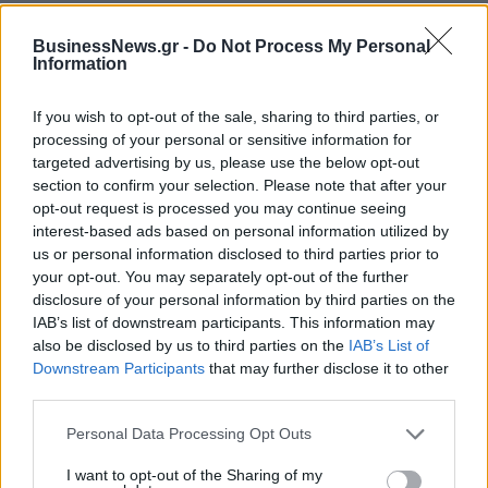
BusinessNews.gr -
Do Not Process My Personal
Information
Fourlis: Συμφωνία για την πώληση συμμετοχής στο Sofia South Ring
Mall έναντι 49,35 εκατ. ευρώ
If you wish to opt-out of the sale, sharing to third parties, or
processing of your personal or sensitive information for
targeted advertising by us, please use the below opt-out
ΣΚΑΪ: Ολοκληρώθηκε η θητεία
section to confirm your selection. Please note that after your
του Γρηγόρη Δημητριάδη - Ο
Χρηματιστήριο Αθηνών:
opt-out request is processed you may continue seeing
Γιάννης Αλαφούζος επιστρέφει
Εβδομαδιαία άνοδος 1,76%,
interest-based ads based on personal information utilized by
στη θέση του CEO
κέρδη 23,31% από τις αρχές
us or personal information disclosed to third parties prior to
του έτους
your opt-out. You may separately opt-out of the further
disclosure of your personal information by third parties on the
IAB’s list of downstream participants. This information may
Media: Με ενίσχυση 8 εκατ. ευρώ σε 451 επιχειρήσεις ξεκίνησε το
also be disclosed by us to third parties on the
IAB’s List of
πρόγραμμα στήριξης- Κάλυψη εισφορών ΕΔΟΕΑΠ
Downstream Participants
that may further disclose it to other
third parties.
Personal Data Processing Opt Outs
Η Toyota φέρνει νέα γενιά
Σε κινεζική… πολιορκία η
μπαταριών για τα υβριδικά της
ευρωπαϊκή
I want to opt-out of the Sharing of my
αυτοκινητοβιομηχανία