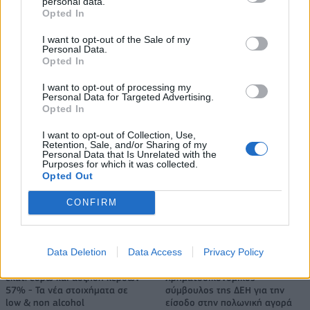
personal data.
Opted In
I want to opt-out of the Sale of my
Personal Data.
Νέο Audi A2 e-tron με στόχο την κορυφή της αποδοτικότητας
Opted In
I want to opt-out of processing my
Personal Data for Targeted Advertising.
Εθνική Νεανίδων: Απέναντι
Η Κέλσι Μίτσελ έγραψε ιστορία
Opted In
στην Ισλανδία για την 5η θέση
στη νίκη της Ιντιάνα επί του
στο Ευρωμπάσκετ (live stream)
Σικάγο (vids)
I want to opt-out of Collection, Use,
Retention, Sale, and/or Sharing of my
Personal Data that Is Unrelated with the
Purposes for which it was collected.
Opted Out
Ελληνική Αναπτυξιακή Τράπεζα: Με «προίκα» 2 δισ. ευρώ ανοίγει
δρόμο για δάνεια έως 5 δισ. σε μικρομεσαίες
CONFIRM
Data Deletion
Data Access
Privacy Policy
Β.Σ. Καρούλιας: Τζίρος 98,7
Deloitte Ελλάδος:
εκατ. ευρώ και αύξηση κερδών
Χρηματοοικονομικός
57% - Τα νέα στοιχήματα σε
σύμβουλος της ΔΕΗ για την
low & non alcohol
είσοδο στην πολωνική αγορά