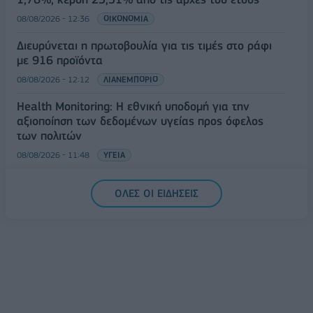
08/08/2026 - 12:36
ΟΙΚΟΝΟΜΙΑ
Διευρύνεται η πρωτοβουλία για τις τιμές στο ράφι
με 916 προϊόντα
08/08/2026 - 12:12
ΛΙΑΝΕΜΠΟΡΙΟ
Health Monitoring: Η εθνική υποδομή για την
αξιοποίηση των δεδομένων υγείας προς όφελος
των πολιτών
08/08/2026 - 11:48
ΥΓΕΙΑ
Ελληνική Αναπτυξιακή Τράπεζα: Με «προίκα» 2 δισ.
ΟΛΕΣ ΟΙ ΕΙΔΗΣΕΙΣ
ευρώ ανοίγει δρόμο για δάνεια έως 5 δισ. σε
μικρομεσαίες
08/08/2026 - 11:22
ΤΡΑΠΕΖΕΣ