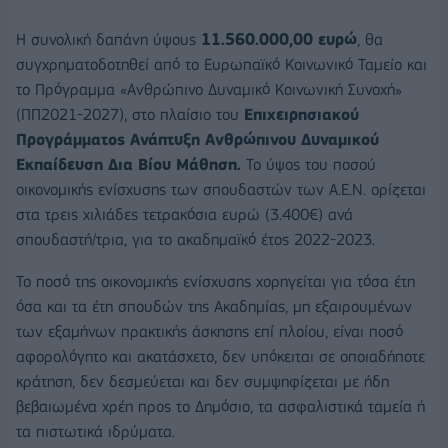
Η συνολική δαπάνη ύψους
11.560.000,00 ευρώ
, θα
συγχρηματοδοτηθεί από το Ευρωπαϊκό Κοινωνικό Ταμείο και
το Πρόγραμμα «Ανθρώπινο Δυναμικό Κοινωνική Συνοχή»
(ΠΠ2021-2027), στο πλαίσιο του
Επιχειρησιακού
Προγράμματος Ανάπτυξη Ανθρώπινου Δυναμικού
Εκπαίδευση Δια Βίου Μάθηση.
Το ύψος του ποσού
οικονομικής ενίσχυσης των σπουδαστών των Α.Ε.Ν. ορίζεται
στα τρεις χιλιάδες τετρακόσια ευρώ (3.400€) ανά
σπουδαστή/τρια, για το ακαδημαϊκό έτος 2022-2023.
Το ποσό της οικονομικής ενίσχυσης χορηγείται για τόσα έτη
όσα και τα έτη σπουδών της Ακαδημίας, μη εξαιρουμένων
των εξαμήνων πρακτικής άσκησης επί πλοίου, είναι ποσό
αφορολόγητο και ακατάσχετο, δεν υπόκειται σε οποιαδήποτε
κράτηση, δεν δεσμεύεται και δεν συμψηφίζεται με ήδη
βεβαιωμένα χρέη προς το Δημόσιο, τα ασφαλιστικά ταμεία ή
τα πιστωτικά ιδρύματα.