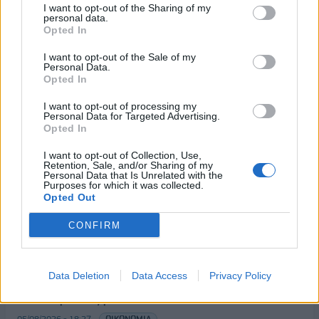
το τελευταίο 24ωρο
οι τρεις επιβαίνοντες
I want to opt-out of the Sharing of my
personal data.
09/08/2023 - 20:30
10/08/2023 - 09:46
Opted In
I want to opt-out of the Sale of my
Personal Data.
Opted In
I want to opt-out of processing my
Personal Data for Targeted Advertising.
Opted In
I want to opt-out of Collection, Use,
Retention, Sale, and/or Sharing of my
Personal Data that Is Unrelated with the
Purposes for which it was collected.
Opted Out
CONFIRM
ΡΟΗ ΕΙΔΗΣΕΩΝ
Data Deletion
Data Access
Privacy Policy
Χρηματιστήριο: Πτώση κατά 0,18%, στα 315,71
εκατ. ευρώ ο τζίρος
05/08/2026 - 18:27
ΟΙΚΟΝΟΜΙΑ