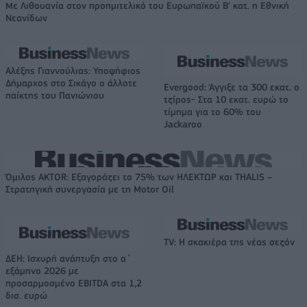
Με Λιθουανία στον προημιτελικό του Ευρωπαϊκού Β' κατ. η Εθνική
Νεανίδων
Αλέξης Γιαννούλιας: Υποψήφιος
Δήμαρχος στο Σικάγο ο άλλοτε
Evergood: Άγγιξε τα 300 εκατ. ο
παίκτης του Πανιώνιου
τζίρος- Στα 10 εκατ. ευρώ το
τίμημα για το 60% του
Jackaroo
Όμιλος AKTOR: Εξαγοράζει το 75% των ΗΛΕΚΤΩΡ και THALIS –
Στρατηγική συνεργασία με τη Motor Oil
TV: Η σκακιέρα της νέας σεζόν
ΔΕΗ: Ισχυρή ανάπτυξη στο α΄
εξάμηνο 2026 με
προσαρμοσμένο EBITDA στα 1,2
δισ. ευρώ