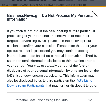
ESG Report 2025: Πώς η ΑΒ Βασιλόπουλος μετατρέπει τη
βιωσιμότητα σε καθημερινή πράξη
BusinessNews.gr -
Do Not Process My Personal
Information
Stoiximan: «Πού ήσουν;» στις μεγάλες στιγμές του Ολυμπιακού
If you wish to opt-out of the sale, sharing to third parties, or
processing of your personal or sensitive information for
targeted advertising by us, please use the below opt-out
section to confirm your selection. Please note that after your
opt-out request is processed you may continue seeing
ΠΕΡΙΣΣΌΤΕΡΑ ΣΕ ΑΥΤΉ ΤΗΝ ΚΑΤΗΓΟΡΊΑ
interest-based ads based on personal information utilized by
us or personal information disclosed to third parties prior to
your opt-out. You may separately opt-out of the further
disclosure of your personal information by third parties on the
IAB’s list of downstream participants. This information may
also be disclosed by us to third parties on the
IAB’s List of
Downstream Participants
that may further disclose it to other
third parties.
Πυροσβεστική: 41 δασικές
Στις φλόγες τυλίχθηκε
Personal Data Processing Opt Outs
πυρκαγιές εκδηλώθηκαν
σκάφος στο Γύθειο - Σώοι