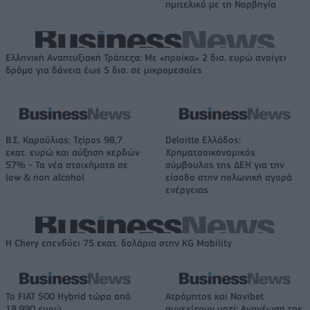
ημιτελικό με τη Νορβηγία
Ελληνική Αναπτυξιακή Τράπεζα: Με «προίκα» 2 δισ. ευρώ ανοίγει
δρόμο για δάνεια έως 5 δισ. σε μικρομεσαίες
Β.Σ. Καρούλιας: Τζίρος 98,7
Deloitte Ελλάδος:
εκατ. ευρώ και αύξηση κερδών
Χρηματοοικονομικός
57% - Τα νέα στοιχήματα σε
σύμβουλος της ΔΕΗ για την
low & non alcohol
είσοδο στην πολωνική αγορά
ενέργειας
Η Chery επενδύει 75 εκατ. δολάρια στην KG Mobility
Το FIAT 500 Hybrid τώρα από
Ατρόμητος και Novibet
18.990 ευρώ
συνεχίζουν μαζί: Ανανέωση της