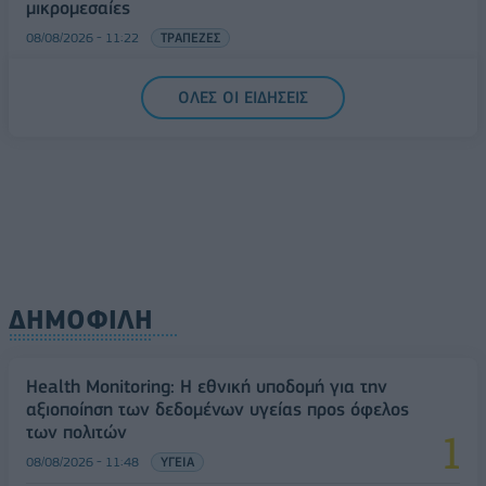
μικρομεσαίες
08/08/2026 - 11:22
ΤΡΑΠΕΖΕΣ
5G παντού, 6G στον ορίζοντα: Πού βρίσκεται η
ΟΛΕΣ ΟΙ ΕΙΔΗΣΕΙΣ
Ελλάδα στη μεγάλη τεχνολογική μετάβαση
08/08/2026 - 10:54
ΤΕΧΝΟΛΟΓΙΑ
ΔΗΜΟΦΙΛΗ
Health Monitoring: Η εθνική υποδομή για την
αξιοποίηση των δεδομένων υγείας προς όφελος
των πολιτών
08/08/2026 - 11:48
ΥΓΕΙΑ