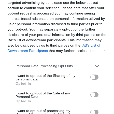
targeted advertising by us, please use the below opt-out
section to confirm your selection. Please note that after your
opt-out request is processed you may continue seeing
Κορυφώνεται η έξοδος του Αυγούστου – Πάνω από
interest-based ads based on personal information utilized by
56.000 επιβάτες αναχωρούν σήμερα από τα
us or personal information disclosed to third parties prior to
λιμάνια της Αττικής
your opt-out. You may separately opt-out of the further
08/08/2026 - 14:30
ΕΛΛΑΔΑ
disclosure of your personal information by third parties on the
IAB’s list of downstream participants. This information may
Δυτική Αττική: Η επόμενη ημέρα μετά τις πυρκαγιές
also be disclosed by us to third parties on the
IAB’s List of
– Τα έργα Antinero και η «μάχη» πριν από τις
Downstream Participants
that may further disclose it to other
βροχές
third parties.
08/08/2026 - 14:08
ΕΛΛΑΔΑ
Personal Data Processing Opt Outs
Ειδικό Χωροταξικό για τον Τουρισμό: Οι νέοι
κανόνες για επενδύσεις, νησιά και προορισμούς υπό
I want to opt-out of the Sharing of my
personal data.
πίεση
Opted In
08/08/2026 - 13:21
ΤΟΥΡΙΣΜΟΣ
I want to opt-out of the Sale of my
Personal Data.
Υπουργείο Εργασίας: Ο “χάρτης” των πληρωμών
Opted In
από τον e-ΕΦΚΑ και τη ΔΥΠΑ έως τις 14 Αυγούστου
08/08/2026 - 12:58
ΟΙΚΟΝΟΜΙΑ
I want to opt-out of processing my