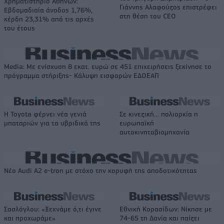
Χρηματιστήριο Αθηνών:
Γιάννης Αλαφούζος επιστρέφει
Εβδομαδιαία άνοδος 1,76%,
στη θέση του CEO
κέρδη 23,31% από τις αρχές
του έτους
Media: Με ενίσχυση 8 εκατ. ευρώ σε 451 επιχειρήσεις ξεκίνησε το
πρόγραμμα στήριξης- Κάλυψη εισφορών ΕΔΟΕΑΠ
Η Toyota φέρνει νέα γενιά
Σε κινεζική… πολιορκία η
μπαταριών για τα υβριδικά της
ευρωπαϊκή
αυτοκινητοβιομηχανία
Νέο Audi A2 e-tron με στόχο την κορυφή της αποδοτικότητας
Σασλόγλου: «Ξεχνάμε ό,τι έγινε
Εθνική Κορασίδων: Νίκησε με
και προχωράμε»
74-65 τη Δανία και παίζει