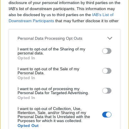
disclosure of your personal information by third parties on the
IAB’s list of downstream participants. This information may
also be disclosed by us to third parties on the
IAB’s List of
Downstream Participants
that may further disclose it to other
third parties.
Personal Data Processing Opt Outs
I want to opt-out of the Sharing of my
ΡΟΗ ΕΙΔΗΣΕΩΝ
personal data.
Opted In
I want to opt-out of the Sale of my
FIFA: Η «συγνώμη» προς τις 211 ομοσπονδίες-μέλη
Personal Data.
και η στήριξη του συμβουλίου σε Ινφαντίνο
Opted In
06/08/2026 - 09:25
ΑΘΛΗΤΙΣΜΟΣ
I want to opt-out of processing my
Personal Data for Targeted Advertising.
Metlen: Ρεκόρ EBITDA στο α' εξάμηνο, στα 550
Opted In
εκατ. ευρώ – Καθαρά κέρδη 313 εκατ. ευρώ.
I want to opt-out of Collection, Use,
06/08/2026 - 09:12
ΕΠΙΧΕΙΡΗΣΕΙΣ
Retention, Sale, and/or Sharing of my
Personal Data that Is Unrelated with the
Purposes for which it was collected.
Ιός Δυτικού Νείλου: Στα 65 τα κρούσματα στην
Opted Out
Ελλάδα – 23 νέα μέσα σε μία εβδομάδα, έξι