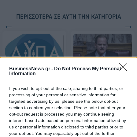
ΠΕΡΙΣΣΌΤΕΡΑ ΣΕ ΑΥΤΉ ΤΗΝ ΚΑΤΗΓΟΡΊΑ
BusinessNews.gr -
Do Not Process My Personal
ΔΥΠΑ: Έως 3/10 οι
Information
Αναγκαστικές
αιτήσεις για το νέο
απαλλοτριώσεις για 7
πρόγραμμα
οδικά έργα εισηγείται ο Κ.
If you wish to opt-out of the sale, sharing to third parties, or
επιχειρηματικότητας νέων
Καραμανλής
processing of your personal or sensitive information for
27/09/2022 - 11:44
targeted advertising by us, please use the below opt-out
27/09/2022 - 16:01
section to confirm your selection. Please note that after your
opt-out request is processed you may continue seeing
interest-based ads based on personal information utilized by
us or personal information disclosed to third parties prior to
your opt-out. You may separately opt-out of the further