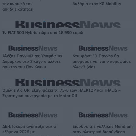
την κορυφή της
δολάρια στην KG Mobility
αποδοτικότητας
Το FIAT 500 Hybrid τώρα από 18.990 ευρώ
Αλέξης Γιαννούλιας: Υποψήφιος
Ντουράντ: "Ο Γιάννης θα
Δήμαρχος στο Σικάγο ο άλλοτε
μπορούσε να 'ναι ο κορυφαίος
παίκτης του Πανιώνιου
όλων"! (vid)
Όμιλος AKTOR: Εξαγοράζει το 75% των ΗΛΕΚΤΩΡ και THALIS –
Στρατηγική συνεργασία με τη Motor Oil
ΔΕΗ: Ισχυρή ανάπτυξη στο α΄
Είσοδος της γαλλικής Meridiam
εξάμηνο 2026 με
στην ηλεκτρική διασύνδεση