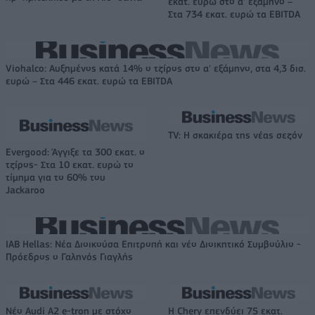
εκατ. ευρώ στο α' εξάμηνο –
Στα 734 εκατ. ευρώ τα EBITDA
Viohalco: Αυξημένος κατά 14% ο τζίρος στο α' εξάμηνο, στα 4,3 δισ.
ευρώ – Στα 446 εκατ. ευρώ τα EBITDA
TV: Η σκακιέρα της νέας σεζόν
Evergood: Άγγιξε τα 300 εκατ. ο
τζίρος- Στα 10 εκατ. ευρώ το
τίμημα για το 60% του
Jackaroo
IAB Hellas: Νέα Διοικούσα Επιτροπή και νέο Διοικητικό Συμβούλιο -
Πρόεδρος ο Γαληνός Γιαγλής
Νέο Audi A2 e-tron με στόχο
Η Chery επενδύει 75 εκατ.