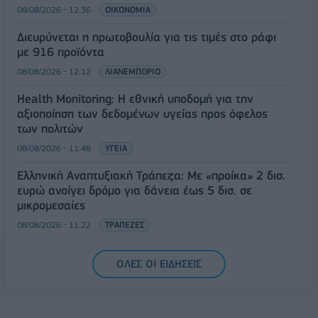
08/08/2026 - 12:36
ΟΙΚΟΝΟΜΙΑ
Διευρύνεται η πρωτοβουλία για τις τιμές στο ράφι
με 916 προϊόντα
08/08/2026 - 12:12
ΛΙΑΝΕΜΠΟΡΙΟ
Health Monitoring: Η εθνική υποδομή για την
αξιοποίηση των δεδομένων υγείας προς όφελος
των πολιτών
08/08/2026 - 11:48
ΥΓΕΙΑ
Ελληνική Αναπτυξιακή Τράπεζα: Με «προίκα» 2 δισ.
ευρώ ανοίγει δρόμο για δάνεια έως 5 δισ. σε
μικρομεσαίες
08/08/2026 - 11:22
ΤΡΑΠΕΖΕΣ
5G παντού, 6G στον ορίζοντα: Πού βρίσκεται η
ΟΛΕΣ ΟΙ ΕΙΔΗΣΕΙΣ
Ελλάδα στη μεγάλη τεχνολογική μετάβαση
08/08/2026 - 10:54
ΤΕΧΝΟΛΟΓΙΑ