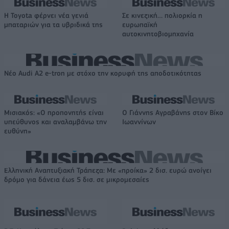
Η Toyota φέρνει νέα γενιά
Σε κινεζική… πολιορκία η
μπαταριών για τα υβριδικά της
ευρωπαϊκή
αυτοκινητοβιομηχανία
Νέο Audi A2 e-tron με στόχο την κορυφή της αποδοτικότητας
Μισιακός: «Ο προπονητής είναι
Ο Γιάννης Αγραβάνης στον Βίκο
υπεύθυνος και αναλαμβάνω την
Ιωαννίνων
ευθύνη»
Ελληνική Αναπτυξιακή Τράπεζα: Με «προίκα» 2 δισ. ευρώ ανοίγει
δρόμο για δάνεια έως 5 δισ. σε μικρομεσαίες