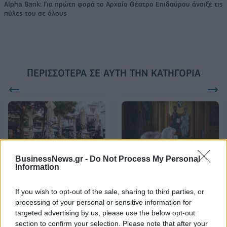
Alpha Bank: Για πρώτη φορά το Αρχαίο Θέατρο Επιδαύρου άνοιξε τις
πύλες του σε όλους
ΠΕΡΙΣΣΌΤΕΡΑ ΣΕ ΑΥΤΉ ΤΗΝ ΚΑΤΗΓΟΡΊΑ
BusinessNews.gr -
Do Not Process My Personal
Ιερά Σύνοδος:
Information
Υποχρεωτικός
Αναγνώστηκε στις
εμβολιασμός και στην
εκκλησίες η εγκύκλιος για
εστίαση - Ποια
If you wish to opt-out of the sale, sharing to third parties, or
τον εμβολιασμό
επαγγέλματα ακολουθούν
processing of your personal or sensitive information for
25/07/2021 - 17:08
targeted advertising by us, please use the below opt-out
25/07/2021 - 16:57
section to confirm your selection. Please note that after your