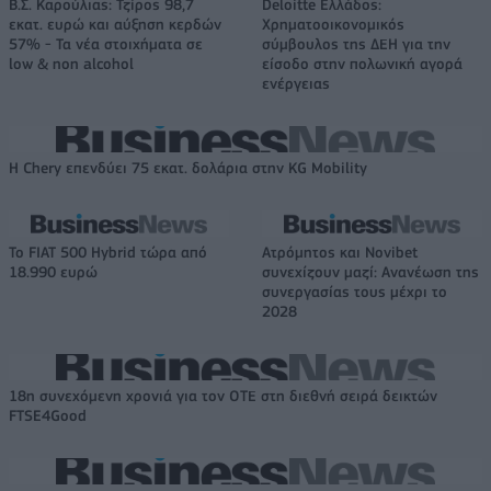
Β.Σ. Καρούλιας: Τζίρος 98,7
Deloitte Ελλάδος:
εκατ. ευρώ και αύξηση κερδών
Χρηματοοικονομικός
57% - Τα νέα στοιχήματα σε
σύμβουλος της ΔΕΗ για την
low & non alcohol
είσοδο στην πολωνική αγορά
ενέργειας
Η Chery επενδύει 75 εκατ. δολάρια στην KG Mobility
Το FIAT 500 Hybrid τώρα από
Ατρόμητος και Novibet
18.990 ευρώ
συνεχίζουν μαζί: Ανανέωση της
συνεργασίας τους μέχρι το
2028
18η συνεχόμενη χρονιά για τον ΟΤΕ στη διεθνή σειρά δεικτών
FTSE4Good