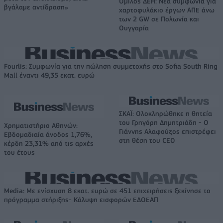
Όμιλος ΔΕΗ: Νέα συμφωνία για
βγάλαμε αντίδραση»
χαρτοφυλάκιο έργων ΑΠΕ άνω
των 2 GW σε Πολωνία και
Ουγγαρία
Fourlis: Συμφωνία για την πώληση συμμετοχής στο Sofia South Ring
Mall έναντι 49,35 εκατ. ευρώ
ΣΚΑΪ: Ολοκληρώθηκε η θητεία
του Γρηγόρη Δημητριάδη - Ο
Χρηματιστήριο Αθηνών:
Γιάννης Αλαφούζος επιστρέφει
Εβδομαδιαία άνοδος 1,76%,
στη θέση του CEO
κέρδη 23,31% από τις αρχές
του έτους
Media: Με ενίσχυση 8 εκατ. ευρώ σε 451 επιχειρήσεις ξεκίνησε το
πρόγραμμα στήριξης- Κάλυψη εισφορών ΕΔΟΕΑΠ