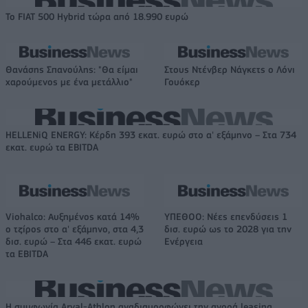
Το FIAT 500 Hybrid τώρα από 18.990 ευρώ
Θανάσης Σπανούλης: "Θα είμαι
Στους Ντένβερ Νάγκετς ο Λόνι
χαρούμενος με ένα μετάλλιο"
Γουόκερ
HELLENiQ ENERGY: Κέρδη 393 εκατ. ευρώ στο α' εξάμηνο – Στα 734
εκατ. ευρώ τα EBITDA
Viohalco: Αυξημένος κατά 14%
ΥΠΕΘΟΟ: Νέες επενδύσεις 1
ο τζίρος στο α' εξάμηνο, στα 4,3
δισ. ευρώ ως το 2028 για την
δισ. ευρώ – Στα 446 εκατ. ευρώ
Ενέργεια
τα EBITDA
Η συμφωνία Arval-Athlon αναδιαμορφώνει την αγορά leasing