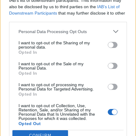
IAB’s list of downstream participants. This information may
also be disclosed by us to third parties on the
IAB’s List of
Downstream Participants
that may further disclose it to other
ΡΟΗ ΕΙΔΗΣΕΩΝ
third parties.
Personal Data Processing Opt Outs
Τ. Θεοδωρικάκος: “Στηρίζουμε την βιομηχανία για
I want to opt-out of the Sharing of my
μια οικονομία πιο ανταγωνιστική με καλύτερους
personal data.
μισθούς”
Opted In
06/08/2026 - 13:46
ΠΟΛΙΤΙΚΗ
I want to opt-out of the Sale of my
Personal Data.
Χρηματιστήριο: Στις 2.628,25 μονάδες ο Γενικός
Opted In
Δείκτης Τιμών, με άνοδο 0,17%
I want to opt-out of processing my
06/08/2026 - 13:17
ΟΙΚΟΝΟΜΙΑ
Personal Data for Targeted Advertising.
Opted In
Άνοιξε η πλατφόρμα για ενισχύσεις de minimis
ύψους 24,6 εκατ. ευρώ σε παραγωγούς
I want to opt-out of Collection, Use,
Retention, Sale, and/or Sharing of my
06/08/2026 - 13:08
ΟΙΚΟΝΟΜΙΑ
Personal Data that Is Unrelated with the
Purposes for which it was collected.
Χρηματοδότηση 8 εκατ. ευρώ σε 843 μέσα
Opted Out
ενημέρωσης- Ξεκίνησε το πενταετές πρόγραμμα
CONFIRM