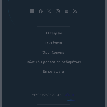
Η Εταιρεία
Ταυτότητα
Όροι Χρήσης
Πολιτική Προστασίας Δεδομένων
Επικοινωνία
ΜΕΛΟΣ #232470 Μ.Η.Τ.