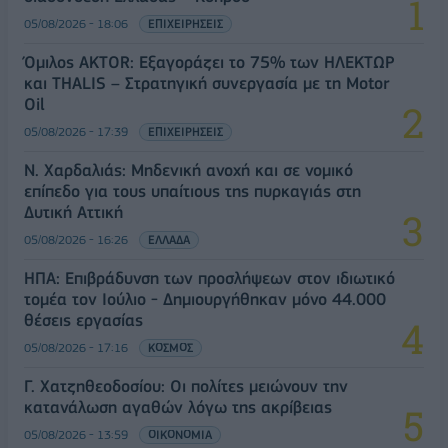
05/08/2026 - 18:06
ΕΠΙΧΕΙΡΗΣΕΙΣ
Όμιλος AKTOR: Εξαγοράζει το 75% των ΗΛΕΚΤΩΡ
και THALIS – Στρατηγική συνεργασία με τη Motor
Oil
05/08/2026 - 17:39
ΕΠΙΧΕΙΡΗΣΕΙΣ
Ν. Χαρδαλιάς: Μηδενική ανοχή και σε νομικό
επίπεδο για τους υπαίτιους της πυρκαγιάς στη
Δυτική Αττική
05/08/2026 - 16:26
ΕΛΛΑΔΑ
ΗΠΑ: Επιβράδυνση των προσλήψεων στον ιδιωτικό
τομέα τον Ιούλιο - Δημιουργήθηκαν μόνο 44.000
θέσεις εργασίας
05/08/2026 - 17:16
ΚΟΣΜΟΣ
Γ. Χατζηθεοδοσίου: Οι πολίτες μειώνουν την
κατανάλωση αγαθών λόγω της ακρίβειας
05/08/2026 - 13:59
ΟΙΚΟΝΟΜΙΑ