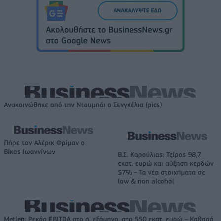
Ανακοινώθηκε από την Ντουμπάι ο Σενγκέλια (pics)
Πήρε τον Αλέρικ Φρίμαν ο
Βίκος Ιωαννίνων
Β.Σ. Καρούλιας: Τζίρος 98,7
εκατ. ευρώ και αύξηση κερδών
57% - Τα νέα στοιχήματα σε
low & non alcohol
Metlen: Ρεκόρ EBITDA στο α' εξάμηνο, στα 550 εκατ. ευρώ – Καθαρά