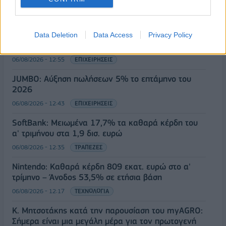
ενίσχυσης του Τύπου
06/08/2026 - 13:05
ΕΠΙΧΕΙΡΗΣΕΙΣ
LIDL HELLAS: Διεθνώς αναγνωρισμένα κρασιά στην
Data Deletion
Data Access
Privacy Policy
κορυφαία σχέση ποιότητας-τιμής
06/08/2026 - 12:55
ΕΠΙΧΕΙΡΗΣΕΙΣ
JUMBO: Αύξηση πωλήσεων 5% το επτάμηνο του
2026
06/08/2026 - 12:43
ΕΠΙΧΕΙΡΗΣΕΙΣ
SoftBank: Μειωμένα 17,7% τα καθαρά κέρδη του
α' τριμήνου στα 1,9 δισ. ευρώ
06/08/2026 - 12:35
ΤΡΑΠΕΖΕΣ
Nintendo: Καθαρά κέρδη 809 εκατ. ευρώ στο α'
τρίμηνο – Άνοδος 53,5% σε ετήσια βάση
06/08/2026 - 12:17
ΤΕΧΝΟΛΟΓΙΑ
Κ. Μητσοτάκης κατά την παρουσίαση του myAGRO:
Σήμερα είναι μια μεγάλη μέρα για τον πρωτογενή