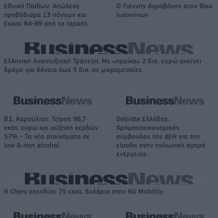
Εθνική Παίδων: Απώλεσε
Ο Γιάννης Αγραβάνης στον Βίκο
προβάδισμα 13 πόντων και
Ιωαννίνων
έχασε 84-89 από το Ισραήλ
Ελληνική Αναπτυξιακή Τράπεζα: Με «προίκα» 2 δισ. ευρώ ανοίγει
δρόμο για δάνεια έως 5 δισ. σε μικρομεσαίες
Β.Σ. Καρούλιας: Τζίρος 98,7
Deloitte Ελλάδος:
εκατ. ευρώ και αύξηση κερδών
Χρηματοοικονομικός
57% - Τα νέα στοιχήματα σε
σύμβουλος της ΔΕΗ για την
low & non alcohol
είσοδο στην πολωνική αγορά
ενέργειας
Η Chery επενδύει 75 εκατ. δολάρια στην KG Mobility