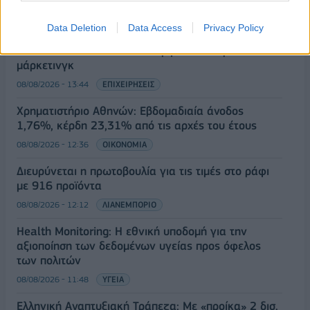
08/08/2026 - 12:58
ΟΙΚΟΝΟΜΙΑ
Data Deletion
Data Access
Privacy Policy
Οι Hamilton Reserve Bank και SEE Capital
Hamilton Ltd. συνάπτουν συμφωνία υπηρεσιών
μάρκετινγκ
08/08/2026 - 13:44
ΕΠΙΧΕΙΡΗΣΕΙΣ
Χρηματιστήριο Αθηνών: Εβδομαδιαία άνοδος
1,76%, κέρδη 23,31% από τις αρχές του έτους
08/08/2026 - 12:36
ΟΙΚΟΝΟΜΙΑ
Διευρύνεται η πρωτοβουλία για τις τιμές στο ράφι
με 916 προϊόντα
08/08/2026 - 12:12
ΛΙΑΝΕΜΠΟΡΙΟ
Health Monitoring: Η εθνική υποδομή για την
αξιοποίηση των δεδομένων υγείας προς όφελος
των πολιτών
08/08/2026 - 11:48
ΥΓΕΙΑ
Ελληνική Αναπτυξιακή Τράπεζα: Με «προίκα» 2 δισ.