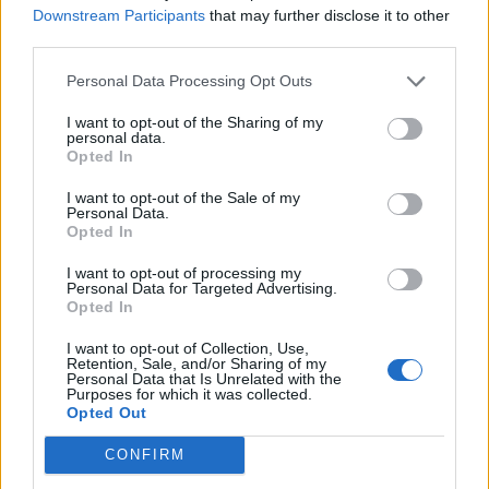
Downstream Participants
that may further disclose it to other
ΡΟΗ ΕΙΔΗΣΕΩΝ
third parties.
Personal Data Processing Opt Outs
Κορυφώνεται η έξοδος του Αυγούστου – Πάνω από
56.000 επιβάτες αναχωρούν σήμερα από τα
I want to opt-out of the Sharing of my
personal data.
λιμάνια της Αττικής
Opted In
08/08/2026 - 14:30
ΕΛΛΑΔΑ
I want to opt-out of the Sale of my
Personal Data.
Δυτική Αττική: Η επόμενη ημέρα μετά τις πυρκαγιές
Opted In
– Τα έργα Antinero και η «μάχη» πριν από τις
βροχές
I want to opt-out of processing my
Personal Data for Targeted Advertising.
08/08/2026 - 14:08
ΕΛΛΑΔΑ
Opted In
Ειδικό Χωροταξικό για τον Τουρισμό: Οι νέοι
I want to opt-out of Collection, Use,
κανόνες για επενδύσεις, νησιά και προορισμούς υπό
Retention, Sale, and/or Sharing of my
πίεση
Personal Data that Is Unrelated with the
Purposes for which it was collected.
08/08/2026 - 13:21
ΤΟΥΡΙΣΜΟΣ
Opted Out
Υπουργείο Εργασίας: Ο “χάρτης” των πληρωμών
CONFIRM
από τον e-ΕΦΚΑ και τη ΔΥΠΑ έως τις 14 Αυγούστου