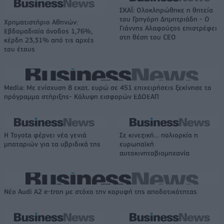
ΣΚΑΪ: Ολοκληρώθηκε η θητεία
του Γρηγόρη Δημητριάδη - Ο
Χρηματιστήριο Αθηνών:
Γιάννης Αλαφούζος επιστρέφει
Εβδομαδιαία άνοδος 1,76%,
στη θέση του CEO
κέρδη 23,31% από τις αρχές
του έτους
Media: Με ενίσχυση 8 εκατ. ευρώ σε 451 επιχειρήσεις ξεκίνησε το
πρόγραμμα στήριξης- Κάλυψη εισφορών ΕΔΟΕΑΠ
Η Toyota φέρνει νέα γενιά
Σε κινεζική… πολιορκία η
μπαταριών για τα υβριδικά της
ευρωπαϊκή
αυτοκινητοβιομηχανία
Νέο Audi A2 e-tron με στόχο την κορυφή της αποδοτικότητας