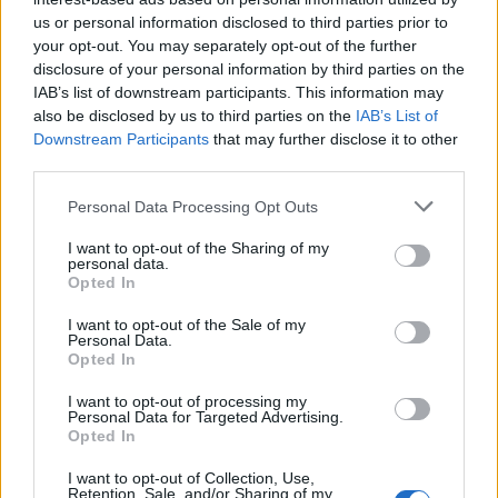
Vodafone
us or personal information disclosed to third parties prior to
your opt-out. You may separately opt-out of the further
07/08/2026 - 11:57
ΤΕΧΝΟΛΟΓΙΑ
disclosure of your personal information by third parties on the
Ατρόμητος και Novibet συνεχίζουν μαζί: Ανανέωση
IAB’s list of downstream participants. This information may
της συνεργασίας τους μέχρι το 2028
also be disclosed by us to third parties on the
IAB’s List of
Downstream Participants
that may further disclose it to other
07/08/2026 - 11:50
ΑΘΛΗΤΙΣΜΟΣ
third parties.
Ευρωπαϊκά χρηματιστήρια: Άνοδο καταγράφουν οι
Personal Data Processing Opt Outs
μετοχές στο ξεκίνημα των συναλλαγών
07/08/2026 - 11:44
ΟΙΚΟΝΟΜΙΑ
I want to opt-out of the Sharing of my
personal data.
Χρηματιστήριο: Στις 2.606,72 μονάδες ο Γενικός
Opted In
Δείκτης Τιμών, με οριακή πτώση 0,07%
I want to opt-out of the Sale of my
07/08/2026 - 11:38
ΟΙΚΟΝΟΜΙΑ
Personal Data.
Opted In
Generali: Άνοδος 13,7% στα καθαρά κέρδη του α'
εξαμήνου, στα 2,54 δισ. ευρώ
I want to opt-out of processing my
Personal Data for Targeted Advertising.
07/08/2026 - 11:27
ΕΠΙΧΕΙΡΗΣΕΙΣ
Opted In
Κ. Χατζηδάκης: Σε ισχύ μόνο οι εγκύκλιοι που
I want to opt-out of Collection, Use,
Retention, Sale, and/or Sharing of my