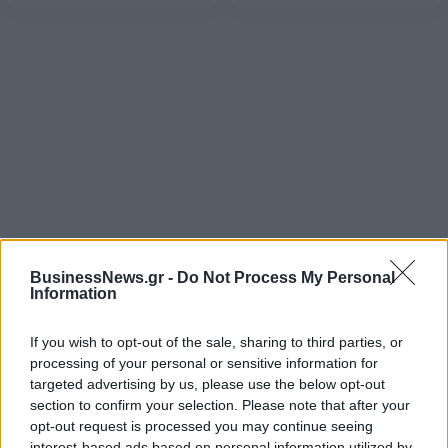
BusinessNews.gr -
Do Not Process My Personal
ΡΟΗ ΕΙΔΗΣΕΩΝ
Information
If you wish to opt-out of the sale, sharing to third parties, or
Εμπρησμός της Marfin: Προθεσμία έλαβε για την
processing of your personal or sensitive information for
απολογία της η 46χρονη κατηγορούμενη
targeted advertising by us, please use the below opt-out
07/08/2026 - 12:27
ΕΛΛΑΔΑ
section to confirm your selection. Please note that after your
opt-out request is processed you may continue seeing
Η νέα σειρά foldables της Samsung διαθέσιμη στη
interest-based ads based on personal information utilized by