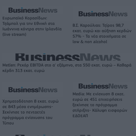
Ευρωπαϊκό Κορασίδων:
Τζάμπολ για την Εθνική στα
Β.Σ. Καρούλιας: Τζίρος 98,7
Ιωάννινα κόντρα στην Ιρλανδία
εκατ. ευρώ και αύξηση κερδών
(live stream)
57% - Τα νέα στοιχήματα σε
low & non alcohol
Metlen: Ρεκόρ EBITDA στο α' εξάμηνο, στα 550 εκατ. ευρώ – Καθαρά
κέρδη 313 εκατ. ευρώ
Media: Με ενίσχυση 8 εκατ.
ευρώ σε 451 επιχειρήσεις
Χρηματοδότηση 8 εκατ. ευρώ
ξεκίνησε το πρόγραμμα
σε 843 μέσα ενημέρωσης-
στήριξης- Κάλυψη εισφορών
Ξεκίνησε το πενταετές
ΕΔΟΕΑΠ
πρόγραμμα ενίσχυσης του
Τύπου