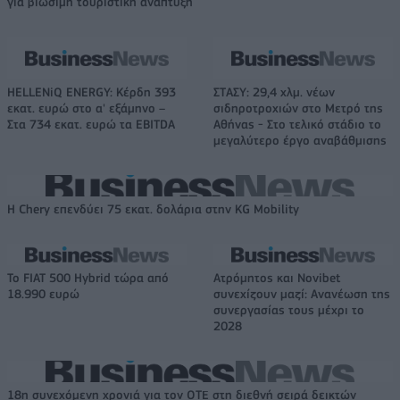
για βιώσιμη τουριστική ανάπτυξη
HELLENiQ ENERGY: Κέρδη 393
ΣΤΑΣΥ: 29,4 χλμ. νέων
εκατ. ευρώ στο α' εξάμηνο –
σιδηροτροχιών στο Μετρό της
Στα 734 εκατ. ευρώ τα EBITDA
Αθήνας - Στο τελικό στάδιο το
μεγαλύτερο έργο αναβάθμισης
Η Chery επενδύει 75 εκατ. δολάρια στην KG Mobility
Το FIAT 500 Hybrid τώρα από
Ατρόμητος και Novibet
18.990 ευρώ
συνεχίζουν μαζί: Ανανέωση της
συνεργασίας τους μέχρι το
2028
18η συνεχόμενη χρονιά για τον ΟΤΕ στη διεθνή σειρά δεικτών