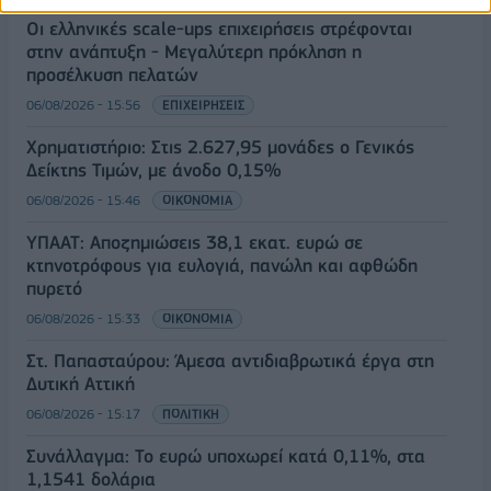
Οι ελληνικές scale-ups επιχειρήσεις στρέφονται
στην ανάπτυξη - Μεγαλύτερη πρόκληση η
προσέλκυση πελατών
06/08/2026 - 15:56
ΕΠΙΧΕΙΡΗΣΕΙΣ
Χρηματιστήριο: Στις 2.627,95 μονάδες ο Γενικός
Δείκτης Τιμών, με άνοδο 0,15%
06/08/2026 - 15:46
ΟΙΚΟΝΟΜΙΑ
ΥΠΑΑΤ: Αποζημιώσεις 38,1 εκατ. ευρώ σε
κτηνοτρόφους για ευλογιά, πανώλη και αφθώδη
πυρετό
06/08/2026 - 15:33
ΟΙΚΟΝΟΜΙΑ
Στ. Παπασταύρου: Άμεσα αντιδιαβρωτικά έργα στη
Δυτική Αττική
06/08/2026 - 15:17
ΠΟΛΙΤΙΚΗ
Συνάλλαγμα: Το ευρώ υποχωρεί κατά 0,11%, στα
1,1541 δολάρια