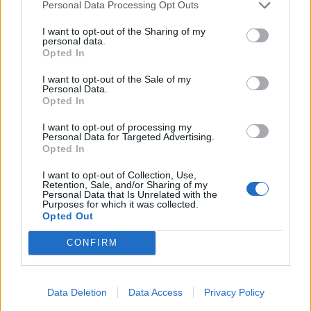
Personal Data Processing Opt Outs
Χρηματιστήριο: Πτώση κατά 0,59%, στα 320,42
εκατ. ευρώ ο τζίρος
I want to opt-out of the Sharing of my
personal data.
06/08/2026 - 18:10
ΟΙΚΟΝΟΜΙΑ
Opted In
ΟΠΕΚΑ: Αύριο η δεύτερη πληρωμή των δικαιούχων
I want to opt-out of the Sale of my
του Λογαριασμού Αγροτικής Εστίας
Personal Data.
Opted In
06/08/2026 - 17:40
ΟΙΚΟΝΟΜΙΑ
I want to opt-out of processing my
Κυβερνητική Επιτροπή Βιομηχανίας- Κ. Μητσοτάκης:
Personal Data for Targeted Advertising.
Στρατηγική προτεραιότητα η ενίσχυση της
Opted In
βιομηχανίας
I want to opt-out of Collection, Use,
06/08/2026 - 17:18
ΠΟΛΙΤΙΚΗ
Retention, Sale, and/or Sharing of my
Personal Data that Is Unrelated with the
Purposes for which it was collected.
Από τις 28 Αυγούστου η ψηφιακή ενεργοποίηση της
Opted Out
Κάρτας Αγρότη μέσω της ΕΑΕ 2026
06/08/2026 - 16:51
ΟΙΚΟΝΟΜΙΑ
CONFIRM
Eurobank: Εξελίξεις και προοπτικές στις αγορές
πετρελαίου και φυσικού αερίου στην Ευρώπη
Data Deletion
Data Access
Privacy Policy
06/08/2026 - 16:20
ΕΝΕΡΓΕΙΑ