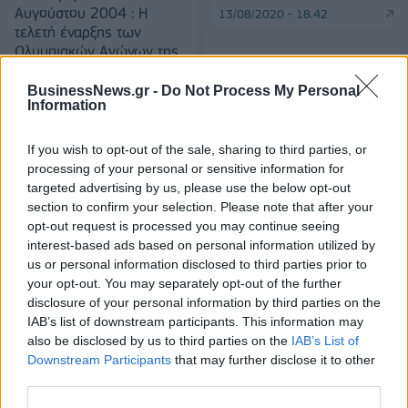
Αυγούστου 2004 : Η
13/08/2020 - 18:42
τελετή έναρξης των
Ολυμπιακών Αγώνων της
Αθήνας
BusinessNews.gr -
Do Not Process My Personal
13/08/2020 - 18:12
Information
If you wish to opt-out of the sale, sharing to third parties, or
processing of your personal or sensitive information for
targeted advertising by us, please use the below opt-out
section to confirm your selection. Please note that after your
opt-out request is processed you may continue seeing
interest-based ads based on personal information utilized by
us or personal information disclosed to third parties prior to
your opt-out. You may separately opt-out of the further
disclosure of your personal information by third parties on the
IAB’s list of downstream participants. This information may
also be disclosed by us to third parties on the
IAB’s List of
ΡΟΗ ΕΙΔΗΣΕΩΝ
Downstream Participants
that may further disclose it to other
third parties.