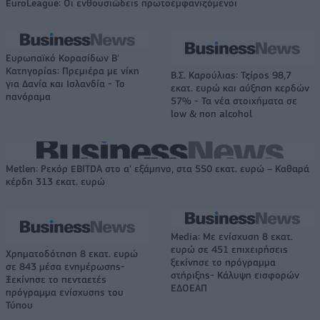
EuroLeague: Οι ενθουσιώδεις πρωτοεμφανιζόμενοι
Ευρωπαϊκό Κορασίδων Β'
Κατηγορίας: Πρεμιέρα με νίκη
Β.Σ. Καρούλιας: Τζίρος 98,7
για Δανία και Ισλανδία - Το
εκατ. ευρώ και αύξηση κερδών
πανόραμα
57% - Τα νέα στοιχήματα σε
low & non alcohol
Metlen: Ρεκόρ EBITDA στο α' εξάμηνο, στα 550 εκατ. ευρώ – Καθαρά
κέρδη 313 εκατ. ευρώ
Media: Με ενίσχυση 8 εκατ.
ευρώ σε 451 επιχειρήσεις
Χρηματοδότηση 8 εκατ. ευρώ
ξεκίνησε το πρόγραμμα
σε 843 μέσα ενημέρωσης-
στήριξης- Κάλυψη εισφορών
Ξεκίνησε το πενταετές
ΕΔΟΕΑΠ
πρόγραμμα ενίσχυσης του
Τύπου