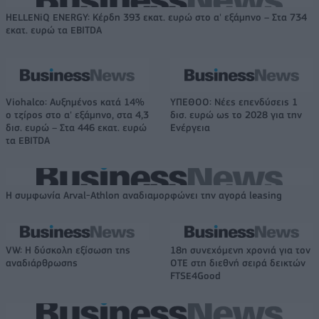
HELLENiQ ENERGY: Κέρδη 393 εκατ. ευρώ στο α' εξάμηνο – Στα 734
εκατ. ευρώ τα EBITDA
Viohalco: Αυξημένος κατά 14%
ΥΠΕΘΟΟ: Νέες επενδύσεις 1
ο τζίρος στο α' εξάμηνο, στα 4,3
δισ. ευρώ ως το 2028 για την
δισ. ευρώ – Στα 446 εκατ. ευρώ
Ενέργεια
τα EBITDA
Η συμφωνία Arval-Athlon αναδιαμορφώνει την αγορά leasing
VW: Η δύσκολη εξίσωση της
18η συνεχόμενη χρονιά για τον
αναδιάρθρωσης
ΟΤΕ στη διεθνή σειρά δεικτών
FTSE4Good