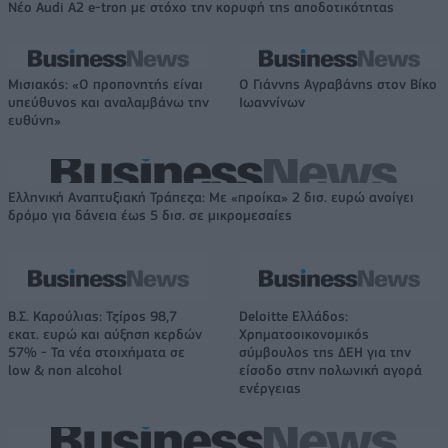
Νέο Audi A2 e-tron με στόχο την κορυφή της αποδοτικότητας
Μισιακός: «Ο προπονητής είναι
Ο Γιάννης Αγραβάνης στον Βίκο
υπεύθυνος και αναλαμβάνω την
Ιωαννίνων
ευθύνη»
Ελληνική Αναπτυξιακή Τράπεζα: Με «προίκα» 2 δισ. ευρώ ανοίγει
δρόμο για δάνεια έως 5 δισ. σε μικρομεσαίες
Β.Σ. Καρούλιας: Τζίρος 98,7
Deloitte Ελλάδος:
εκατ. ευρώ και αύξηση κερδών
Χρηματοοικονομικός
57% - Τα νέα στοιχήματα σε
σύμβουλος της ΔΕΗ για την
low & non alcohol
είσοδο στην πολωνική αγορά
ενέργειας