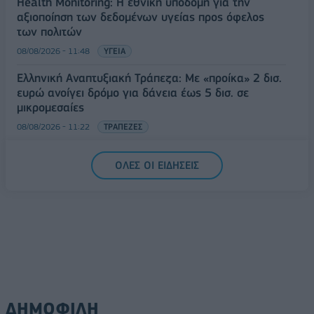
Health Monitoring: Η εθνική υποδομή για την
αξιοποίηση των δεδομένων υγείας προς όφελος
των πολιτών
08/08/2026 - 11:48
ΥΓΕΙΑ
Ελληνική Αναπτυξιακή Τράπεζα: Με «προίκα» 2 δισ.
ευρώ ανοίγει δρόμο για δάνεια έως 5 δισ. σε
μικρομεσαίες
08/08/2026 - 11:22
ΤΡΑΠΕΖΕΣ
5G παντού, 6G στον ορίζοντα: Πού βρίσκεται η
ΟΛΕΣ ΟΙ ΕΙΔΗΣΕΙΣ
Ελλάδα στη μεγάλη τεχνολογική μετάβαση
08/08/2026 - 10:54
ΤΕΧΝΟΛΟΓΙΑ
ΔΗΜΟΦΙΛΗ