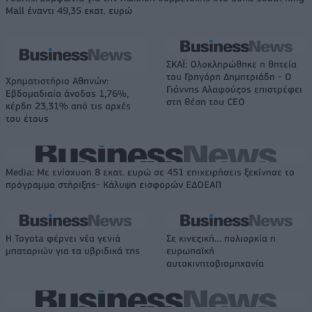
Mall έναντι 49,35 εκατ. ευρώ
ΣΚΑΪ: Ολοκληρώθηκε η θητεία
του Γρηγόρη Δημητριάδη - Ο
Χρηματιστήριο Αθηνών:
Γιάννης Αλαφούζος επιστρέφει
Εβδομαδιαία άνοδος 1,76%,
στη θέση του CEO
κέρδη 23,31% από τις αρχές
του έτους
Media: Με ενίσχυση 8 εκατ. ευρώ σε 451 επιχειρήσεις ξεκίνησε το
πρόγραμμα στήριξης- Κάλυψη εισφορών ΕΔΟΕΑΠ
Η Toyota φέρνει νέα γενιά
Σε κινεζική… πολιορκία η
μπαταριών για τα υβριδικά της
ευρωπαϊκή
αυτοκινητοβιομηχανία