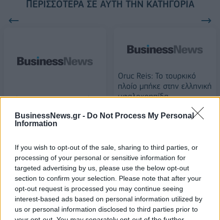
ΠΕΡΙΣΣΌΤΕΡΑ ΣΕ ΑΥΤΉ ΤΗΝ ΚΑΤΗΓΟΡΊΑ
Oruc Reis: Το τουρκικό
πλοίο μπήκε στην ελληνική
υφαλοκρηπίδα
Μέτρα για τον κορονοϊό:
Ακυρώθηκε η ΔΕΘ- Μέχρι
10/08/2020 - 18:44
BusinessNews.gr -
Do Not Process My Personal
τις 12 τα μπαρ σε
Information
ορισμένες περιοχές
10/08/2020 - 17:10
If you wish to opt-out of the sale, sharing to third parties, or
processing of your personal or sensitive information for
targeted advertising by us, please use the below opt-out
section to confirm your selection. Please note that after your
opt-out request is processed you may continue seeing
interest-based ads based on personal information utilized by
us or personal information disclosed to third parties prior to
your opt-out. You may separately opt-out of the further