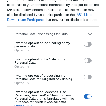
disclosure of your personal information by third parties on the
IAB’s list of downstream participants. This information may
also be disclosed by us to third parties on the
IAB’s List of
Downstream Participants
that may further disclose it to other
third parties.
ΡΟΗ ΕΙΔΗΣΕΩΝ
Personal Data Processing Opt Outs
I want to opt-out of the Sharing of my
personal data.
Κορυφώνεται η έξοδος του Αυγούστου – Πάνω από
Opted In
56.000 επιβάτες αναχωρούν σήμερα από τα
λιμάνια της Αττικής
I want to opt-out of the Sale of my
Personal Data.
08/08/2026 - 14:30
ΕΛΛΑΔΑ
Opted In
Δυτική Αττική: Η επόμενη ημέρα μετά τις πυρκαγιές
I want to opt-out of processing my
Personal Data for Targeted Advertising.
– Τα έργα Antinero και η «μάχη» πριν από τις
Opted In
βροχές
08/08/2026 - 14:08
ΕΛΛΑΔΑ
I want to opt-out of Collection, Use,
Retention, Sale, and/or Sharing of my
Personal Data that Is Unrelated with the
Ειδικό Χωροταξικό για τον Τουρισμό: Οι νέοι
Purposes for which it was collected.
κανόνες για επενδύσεις, νησιά και προορισμούς υπό
Opted Out