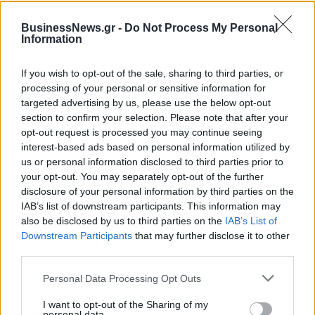
ΠΕΡΙΣΣΌΤΕΡΑ ΣΕ ΑΥΤΉ ΤΗΝ ΚΑΤΗΓΟΡΊΑ
BusinessNews.gr -
Do Not Process My Personal
Information
If you wish to opt-out of the sale, sharing to third parties, or
processing of your personal or sensitive information for
Κορονοϊός: Δύο νέα
targeted advertising by us, please use the below opt-out
κρούσματα στις Σέρρες
section to confirm your selection. Please note that after your
opt-out request is processed you may continue seeing
30/07/2020 - 14:31
interest-based ads based on personal information utilized by
Ξεκινάει το πρόγραμμα
us or personal information disclosed to third parties prior to
βιομηχανικών
your opt-out. You may separately opt-out of the further
διδακτορικών «UPatras
disclosure of your personal information by third parties on the
IQ» από το πανεπιστήμιο
IAB’s list of downstream participants. This information may
Πατρών
also be disclosed by us to third parties on the
IAB’s List of
30/07/2020 - 15:48
Downstream Participants
that may further disclose it to other
third parties.
Personal Data Processing Opt Outs
I want to opt-out of the Sharing of my
personal data.