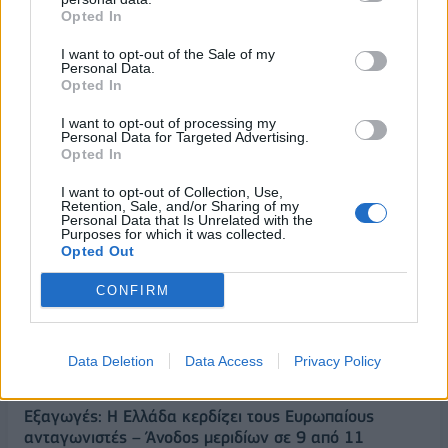
Opted In
I want to opt-out of the Sale of my
Personal Data.
Opted In
I want to opt-out of processing my
Personal Data for Targeted Advertising.
Opted In
ΡΟΗ ΕΙΔΗΣΕΩΝ
I want to opt-out of Collection, Use,
Retention, Sale, and/or Sharing of my
Personal Data that Is Unrelated with the
Purposes for which it was collected.
Π. Μαρινάκης: «Το δημογραφικό δεν μπορεί να
Opted Out
περιμένει»
CONFIRM
09/08/2026 - 14:34
ΠΟΛΙΤΙΚΗ
Ε. Τουρνάς: Πάνω από 400 πυρκαγιές σε δέκα
ημέρες - Σε επιφυλακή ο κρατικός μηχανισμός
Data Deletion
Data Access
Privacy Policy
09/08/2026 - 14:17
ΠΟΛΙΤΙΚΗ
Εξαγωγές: Η Ελλάδα κερδίζει τους Ευρωπαίους
ανταγωνιστές – Άνοδος μεριδίων σε 9 από 11