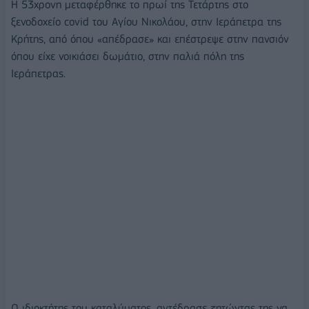
Η 53χρονη μεταφέρθηκε το πρωί της Τετάρτης στο
ξενοδοχείο covid του Αγίου Νικολάου, στην Ιεράπετρα της
Κρήτης, από όπου «απέδρασε» και επέστρεψε στην πανσιόν
όπου είχε νοικιάσει δωμάτιο, στην παλιά πόλη της
Ιεράπετρας.
Ο ιδιοκτήτης του καταλύματος, αντέδρασε ζητώντας της να