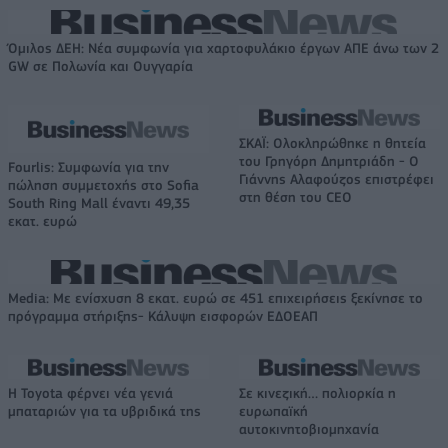
Όμιλος ΔΕΗ: Νέα συμφωνία για χαρτοφυλάκιο έργων ΑΠΕ άνω των 2
GW σε Πολωνία και Ουγγαρία
ΣΚΑΪ: Ολοκληρώθηκε η θητεία
του Γρηγόρη Δημητριάδη - Ο
Fourlis: Συμφωνία για την
Γιάννης Αλαφούζος επιστρέφει
πώληση συμμετοχής στο Sofia
στη θέση του CEO
South Ring Mall έναντι 49,35
εκατ. ευρώ
Media: Με ενίσχυση 8 εκατ. ευρώ σε 451 επιχειρήσεις ξεκίνησε το
πρόγραμμα στήριξης- Κάλυψη εισφορών ΕΔΟΕΑΠ
Η Toyota φέρνει νέα γενιά
Σε κινεζική… πολιορκία η
μπαταριών για τα υβριδικά της
ευρωπαϊκή
αυτοκινητοβιομηχανία