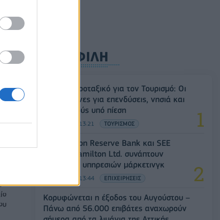
ρυφή
ΔΗΜΟΦΙΛΗ
Ειδικό Χωροταξικό για τον Τουρισμό: Οι
νέοι κανόνες για επενδύσεις, νησιά και
-
προορισμούς υπό πίεση
08/08/2026 - 13:21
ΤΟΥΡΙΣΜΟΣ
Οι Hamilton Reserve Bank και SEE
Capital Hamilton Ltd. συνάπτουν
συμφωνία υπηρεσιών μάρκετινγκ
08/08/2026 - 13:44
ΕΠΙΧΕΙΡΗΣΕΙΣ
ίο
Κορυφώνεται η έξοδος του Αυγούστου –
ου
Πάνω από 56.000 επιβάτες αναχωρούν
σήμερα από τα λιμάνια της Αττικής