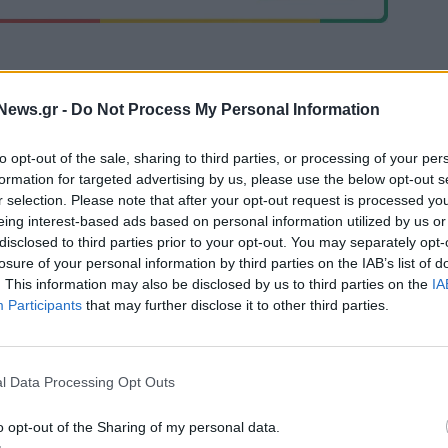
News.gr -
Do Not Process My Personal Information
Μακάμπι Τελ Αβίβ: Ανακοίνωσε τον Κίτον Γουάλας (pic)
to opt-out of the sale, sharing to third parties, or processing of your per
formation for targeted advertising by us, please use the below opt-out s
r selection. Please note that after your opt-out request is processed y
 συμφωνία για
Fourlis: Συμφωνία για την πώληση
eing interest-based ads based on personal information utilized by us or
ργων ΑΠΕ άνω των 2 GW
συμμετοχής στο Sofia South Ring Ma
disclosed to third parties prior to your opt-out. You may separately opt-
Ουγγαρία
έναντι 49,35 εκατ. ευρώ
losure of your personal information by third parties on the IAB’s list of
. This information may also be disclosed by us to third parties on the
IA
Participants
that may further disclose it to other third parties.
Media: Με ενίσχυση 8 εκατ. ευρώ σε 451 επιχειρήσεις ξεκίν
το πρόγραμμα στήριξης- Κάλυψη εισφορών ΕΔΟΕΑΠ
l Data Processing Opt Outs
o opt-out of the Sharing of my personal data.