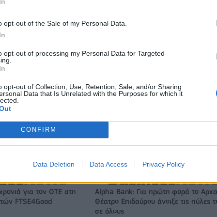
ιορκία η ευρωπαϊκή
Νέο Audi A2 e-tron με στόχο την κο
In
χανία
της αποδοτικότητας
o opt-out of the Sale of my Personal Data.
In
η
Εθνική Παίδων: Κόντρα στη Γεωργία για την πρώτη νίκη στο
to opt-out of processing my Personal Data for Targeted
Ευρωμπάσκετ U16 (live stream)
ing.
In
o opt-out of Collection, Use, Retention, Sale, and/or Sharing
ersonal Data that Is Unrelated with the Purposes for which it
ξιακή Τράπεζα: Με
Υπ. Μεταφορών: Οριστική λύση στο
lected.
ευρώ ανοίγει δρόμο για
ζήτημα των πινακίδων κυκλοφορίας 
Out
. σε μικρομεσαίες
Τέλος στις χρονοβόρες διαδικασίες
CONFIRM
Το FIAT 500 Hybrid τώρα από 18.990 ευρώ
Data Deletion
Data Access
Privacy Policy
χρονιά για τον ΟΤΕ στη
Alpha Bank: Για πρώτη φορά το Αρχα
ικτών FTSE4Good
Θέατρο Επιδαύρου άνοιξε τις πύλες τ
σε όλους