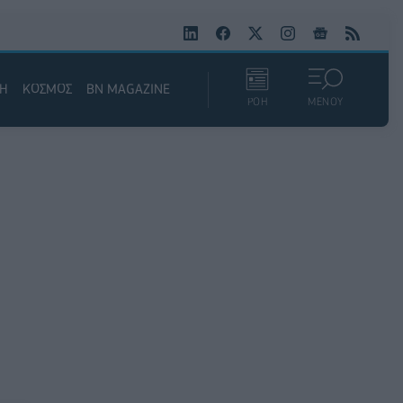
ΚΗ
ΚΟΣΜΟΣ
BN MAGAZINE
ΡΟΗ
ΜΕΝΟΥ