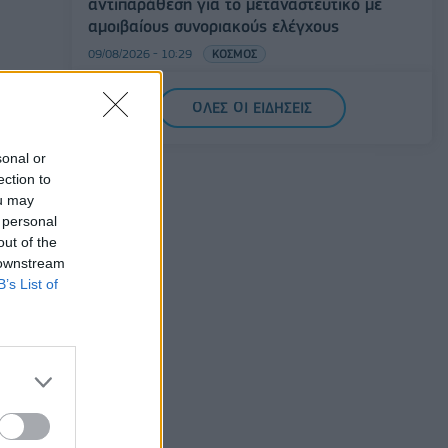
αντιπαράθεση για το μεταναστευτικό με
αμοιβαίους συνοριακούς ελέγχους
09/08/2026 - 10:29
ΚΟΣΜΟΣ
Αλ. Τσίπρας: Στις 2 Σεπτεμβρίου η
ΟΛΕΣ ΟΙ ΕΙΔΗΣΕΙΣ
παρουσίαση του οικονομικού
προγράμματος της ΕΛ.Α.Σ. στη
Θεσσαλονίκη
sonal or
ection to
09/08/2026 - 10:03
ΠΟΛΙΤΙΚΗ
ou may
 personal
Κορυφώνεται η έξοδος του Αυγούστου –
ll
out of the
Πάνω από 56.000 επιβάτες αναχωρούν
 downstream
σήμερα από τα λιμάνια της Αττικής
B’s List of
08/08/2026 - 14:30
ΕΛΛΑΔΑ
ησε