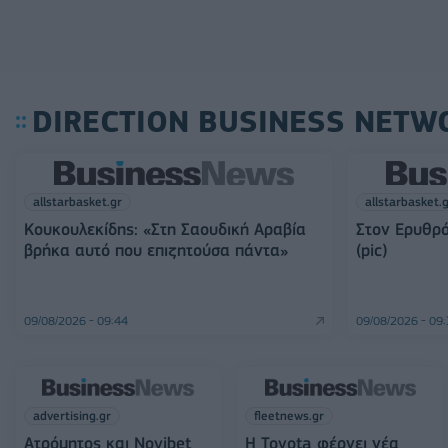
DIRECTION BUSINESS NETW
allstarbasket.gr
allstarbasket.
Κουκουλεκίδης: «Στη Σαουδική Αραβία
Στον Ερυθρό
βρήκα αυτό που επιζητούσα πάντα»
(pic)
09/08/2026 - 09:44
09/08/2026 - 09
advertising.gr
fleetnews.gr
Ατρόμητος και Novibet
Η Toyota φέρνει νέα