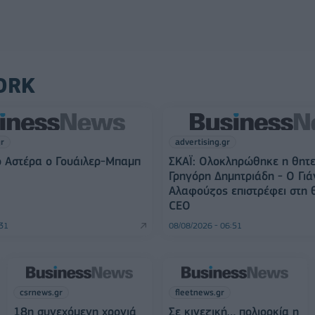
ORK
gr
advertising.gr
 Αστέρα ο Γουάιλερ-Μπαμπ
ΣΚΑΪ: Ολοκληρώθηκε η θητε
Γρηγόρη Δημητριάδη - Ο Γιά
Αλαφούζος επιστρέφει στη 
CEO
:31
08/08/2026 - 06:51
csrnews.gr
fleetnews.gr
18η συνεχόμενη χρονιά
Σε κινεζική… πολιορκία η