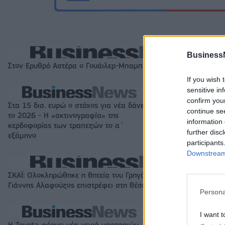
Business
Στον Ερυθρό Αστέρα ο Γουάιλερ-Μπαμπ (pic)
If you wish 
sensitive in
confirm you
Στα 15 δισ. ευρώ ο στόχος για νέα δάνεια
Όμιλος ΔΕΗ: Νέα
continue se
το 2026 - Η «ακτινογραφία» της
χαρτοφυλάκιο έ
information 
κερδοφορίας των τραπεζών το α΄
σε Πολωνία και 
further disc
εξάμηνο
participants
Downstream 
ΣΚΑΪ: Ολοκληρώθηκε η θητεία του Γρηγόρη Δημητριάδη - Ο
Γιάννης Αλαφούζος επιστρέφει στη θέση του CEO
Persona
I want t