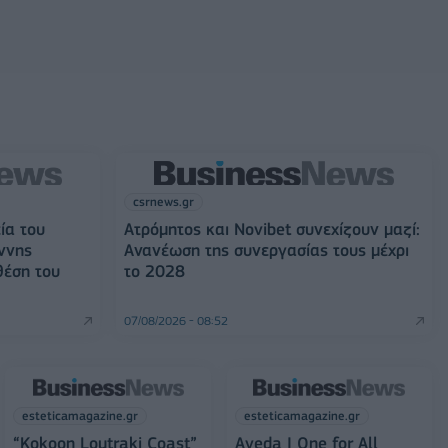
csrnews.gr
ία του
Ατρόμητος και Novibet συνεχίζουν μαζί:
ννης
Ανανέωση της συνεργασίας τους μέχρι
θέση του
το 2028
07/08/2026 - 08:52
esteticamagazine.gr
esteticamagazine.gr
“Kokoon Loutraki Coast”
Aveda I One for All