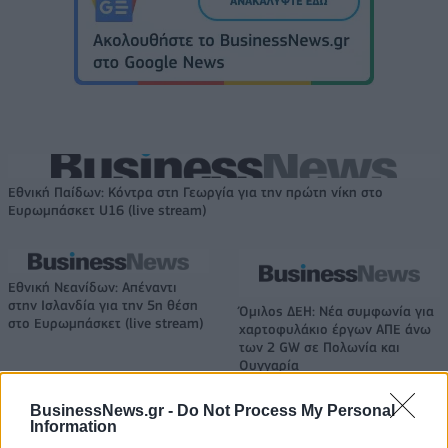
Εθνική Παίδων: Κόντρα στη Γεωργία για την πρώτη νίκη στο
Ευρωμπάσκετ U16 (live stream)
Εθνική Νεανίδων: Απέναντι
στην Ισλανδία για την 5η θέση
Όμιλος ΔΕΗ: Νέα συμφωνία για
στο Ευρωμπάσκετ (live stream)
χαρτοφυλάκιο έργων ΑΠΕ άνω
των 2 GW σε Πολωνία και
Ουγγαρία
BusinessNews.gr -
Do Not Process My Personal
Information
Fourlis: Συμφωνία για την πώληση συμμετοχής στο Sofia South Ring