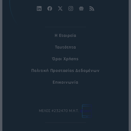
Η Εταιρεία
Ταυτότητα
Όροι Χρήσης
Πολιτική Προστασίας Δεδομένων
Επικοινωνία
ΜΕΛΟΣ #232470 Μ.Η.Τ.