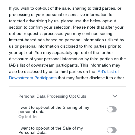
Mall έναντι 49,35 εκατ. ευρώ
If you wish to opt-out of the sale, sharing to third parties, or
processing of your personal or sensitive information for
targeted advertising by us, please use the below opt-out
ΣΚΑΪ: Ολοκληρώθηκε η θητεία
section to confirm your selection. Please note that after your
του Γρηγόρη Δημητριάδη - Ο
opt-out request is processed you may continue seeing
Χρηματιστήριο Αθηνών:
Γιάννης Αλαφούζος επιστρέφει
Εβδομαδιαία άνοδος 1,76%,
interest-based ads based on personal information utilized by
στη θέση του CEO
κέρδη 23,31% από τις αρχές
us or personal information disclosed to third parties prior to
του έτους
your opt-out. You may separately opt-out of the further
disclosure of your personal information by third parties on the
IAB’s list of downstream participants. This information may
also be disclosed by us to third parties on the
IAB’s List of
Media: Με ενίσχυση 8 εκατ. ευρώ σε 451 επιχειρήσεις ξεκίνησε το
Downstream Participants
that may further disclose it to other
πρόγραμμα στήριξης- Κάλυψη εισφορών ΕΔΟΕΑΠ
third parties.
Personal Data Processing Opt Outs
Η Toyota φέρνει νέα γενιά
Σε κινεζική… πολιορκία η
I want to opt-out of the Sharing of my
μπαταριών για τα υβριδικά της
ευρωπαϊκή
personal data.
αυτοκινητοβιομηχανία
Opted In
I want to opt-out of the Sale of my
Personal Data.