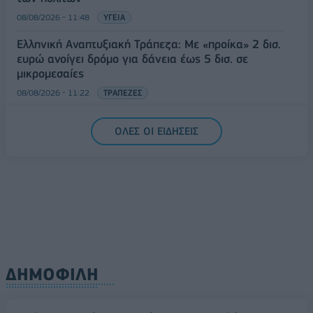
08/08/2026 - 11:48
ΥΓΕΙΑ
Ελληνική Αναπτυξιακή Τράπεζα: Με «προίκα» 2 δισ.
ευρώ ανοίγει δρόμο για δάνεια έως 5 δισ. σε
μικρομεσαίες
08/08/2026 - 11:22
ΤΡΑΠΕΖΕΣ
5G παντού, 6G στον ορίζοντα: Πού βρίσκεται η
ΟΛΕΣ ΟΙ ΕΙΔΗΣΕΙΣ
Ελλάδα στη μεγάλη τεχνολογική μετάβαση
08/08/2026 - 10:54
ΤΕΧΝΟΛΟΓΙΑ
ΔΗΜΟΦΙΛΗ