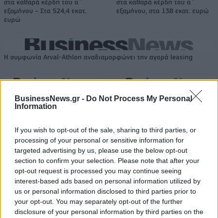
στα καθαρά κέρδη του α΄
στα καθαρά κέρδη του α΄
εξαμήνου – Στα 524,4 εκατ.
εξαμήνου, στα 138 εκατ. ευρώ
ευρώ
Η συμφωνία Arval-Athlon αναδιαμορφώνει την αγορά leasing
VW: Η δύσκολη εξίσωση της
Alpha Bank: Για πρώτη φορά το
BusinessNews.gr -
Do Not Process My Personal
αναδιάρθρωσης
Αρχαίο Θέατρο Επιδαύρου
Information
άνοιξε τις πύλες του σε όλους
If you wish to opt-out of the sale, sharing to third parties, or
processing of your personal or sensitive information for
ESG Report 2025: Πώς η ΑΒ Βασιλόπουλος μετατρέπει τη
targeted advertising by us, please use the below opt-out
βιωσιμότητα σε καθημερινή πράξη
section to confirm your selection. Please note that after your
opt-out request is processed you may continue seeing
interest-based ads based on personal information utilized by
us or personal information disclosed to third parties prior to
Stoiximan: «Πού ήσουν;» στις μεγάλες στιγμές του Ολυμπιακού
your opt-out. You may separately opt-out of the further
disclosure of your personal information by third parties on the