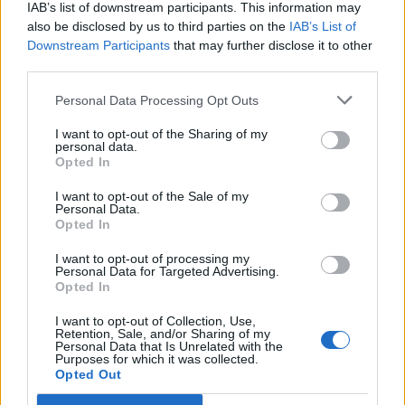
IAB’s list of downstream participants. This information may
also be disclosed by us to third parties on the
IAB’s List of
Downstream Participants
that may further disclose it to other
ΠΕΡΙΣΣΌΤΕΡΑ ΣΕ ΑΥΤΉ ΤΗΝ ΚΑΤΗΓΟΡΊΑ
third parties.
Personal Data Processing Opt Outs
I want to opt-out of the Sharing of my
personal data.
Opted In
Κικίλιας σε ευπαθείς
ομάδες: Μείνετε σπίτι σας
I want to opt-out of the Sale of my
Personal Data.
Κορονοϊός: Αναστολή των
09/03/2020 - 17:10
Opted In
πτήσεων στα αεροδρόμια
της Βόρειας Ιταλίας
I want to opt-out of processing my
Personal Data for Targeted Advertising.
09/03/2020 - 17:25
Opted In
I want to opt-out of Collection, Use,
Retention, Sale, and/or Sharing of my
Personal Data that Is Unrelated with the
Purposes for which it was collected.
Opted Out