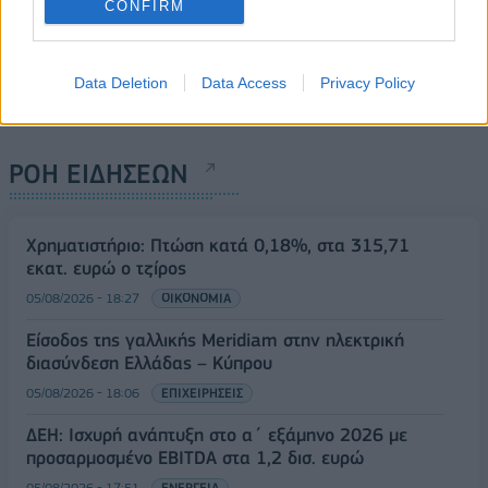
CONFIRM
Data Deletion
Data Access
Privacy Policy
ΡΟΗ ΕΙΔΗΣΕΩΝ
Χρηματιστήριο: Πτώση κατά 0,18%, στα 315,71
εκατ. ευρώ ο τζίρος
05/08/2026 - 18:27
ΟΙΚΟΝΟΜΙΑ
Είσοδος της γαλλικής Meridiam στην ηλεκτρική
διασύνδεση Ελλάδας – Κύπρου
05/08/2026 - 18:06
ΕΠΙΧΕΙΡΗΣΕΙΣ
ΔΕΗ: Ισχυρή ανάπτυξη στο α΄ εξάμηνο 2026 με
προσαρμοσμένο EBITDA στα 1,2 δισ. ευρώ
05/08/2026 - 17:51
ΕΝΕΡΓΕΙΑ