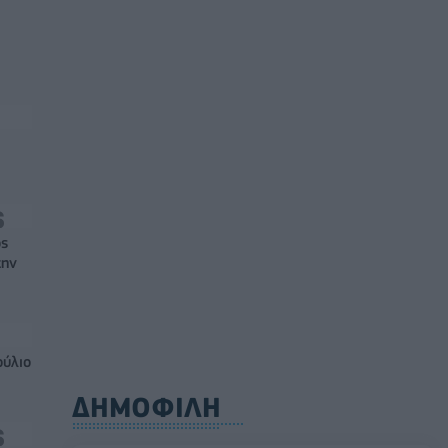
ός
την
ούλιο
ΔΗΜΟΦΙΛΗ