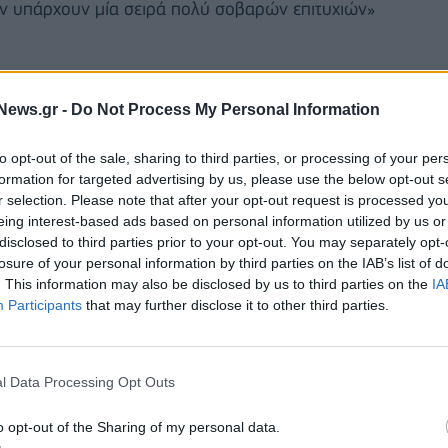
αν υπάρχουν μία σειρά πολύ σοβαρών επιτυχιών»
ης κυβέρνησης να είναι ένα στοίχημα να
News.gr -
Do Not Process My Personal Information
τη χτεσινή μέρα πολύ πετυχημένη για τη χώρα μας
ι δεν επικοινωνήθηκαν σωστά από τον καταιγισμό
to opt-out of the sale, sharing to third parties, or processing of your per
 θα ήταν πέμπτες – έκτες στην ειδησεογραφία»
formation for targeted advertising by us, please use the below opt-out s
r selection. Please note that after your opt-out request is processed y
eing interest-based ads based on personal information utilized by us or
disclosed to third parties prior to your opt-out. You may separately opt-
losure of your personal information by third parties on the IAB’s list of
. This information may also be disclosed by us to third parties on the
IA
Participants
that may further disclose it to other third parties.
l Data Processing Opt Outs
o opt-out of the Sharing of my personal data.