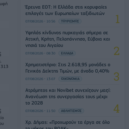
ρυφή
Έρευνα ΕΟΤ: Η Ελλάδα στις κορυφαίες
επιλογές των Ευρωπαίων ταξιδιωτών
07/08/2026 - 10:56
ΤΟΥΡΙΣΜΟΣ
Υψηλός κίνδυνος πυρκαγιάς σήμερα σε
Αττική, Κρήτη, Πελοπόννησο, Εύβοια και
νησιά του Αιγαίου
07/08/2026 - 08:30
ΕΛΛΑΔΑ
,
Χρηματιστήριο: Στις 2.618,95 μονάδες ο
 313
Γενικός Δείκτης Τιμών, με άνοδο 0,40%
07/08/2026 - 13:07
ΟΙΚΟΝΟΜΙΑ
Ατρόμητος και Novibet συνεχίζουν μαζί:
Ανανέωση της συνεργασίας τους μέχρι
το 2028
07/08/2026 - 11:50
ΑΘΛΗΤΙΣΜΟΣ
ίο
Χρ. Δήμας: «Προχωρούν τα έργα σε όλο
ου
το μήκος του ΒΟΑΚ»