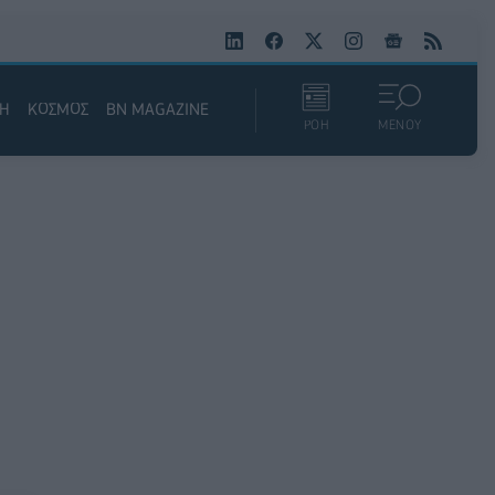
ΚΗ
ΚΟΣΜΟΣ
BN MAGAZINE
ΡΟΗ
ΜΕΝΟΥ