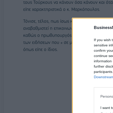
τους Τούρκους να κάνουν όσα κάνουν και ότ
είπε χαρακτηριστικά ο κ. Μαρκόπουλος.
Τόνισε, τέλος, πως ίσως και από την πλευρά τ
Business
αναβαθμιστεί η επικοινωνία και χαρακτήρισε 
καθώς ο πρωθυπουργός πέτυχε προσωπικά κα
If you wish 
των ειδήσεων που « σε μία ανεπτυγμένη χώρα
sensitive in
όπως είπε ο ίδιος.
confirm you
continue se
information 
further disc
participants
Downstream 
Persona
I want t