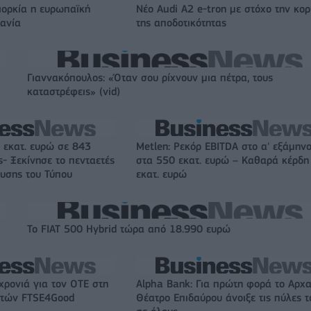
ιορκία η ευρωπαϊκή
Νέο Audi A2 e-tron με στόχο την κο
χανία
της αποδοτικότητας
Γιαννακόπουλος: «Όταν σου ρίχνουν μια πέτρα, τους
καταστρέφεις» (vid)
 εκατ. ευρώ σε 843
Metlen: Ρεκόρ EBITDA στο α' εξάμηνο
- Ξεκίνησε το πενταετές
στα 550 εκατ. ευρώ – Καθαρά κέρδη
υσης του Τύπου
εκατ. ευρώ
Το FIAT 500 Hybrid τώρα από 18.990 ευρώ
χρονιά για τον ΟΤΕ στη
Alpha Bank: Για πρώτη φορά το Αρχα
ικτών FTSE4Good
Θέατρο Επιδαύρου άνοιξε τις πύλες τ