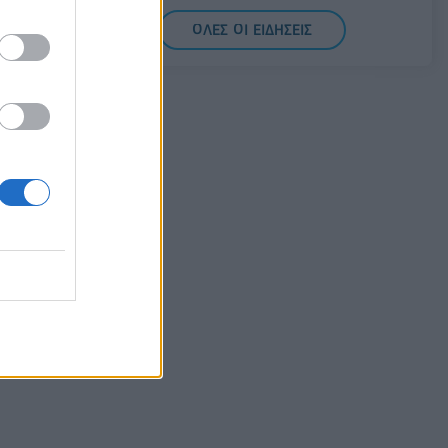
07/08/2026 - 14:11
ΕΛΛΑΔΑ
ΟΛΕΣ ΟΙ ΕΙΔΗΣΕΙΣ
Σαουδική Αραβία, Τουρκία και Πακιστάν
υπογράφουν κοινή αμυντική συμφωνία
07/08/2026 - 13:47
ΚΟΣΜΟΣ