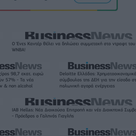
Ο Ένες Καντέρ θέλει να δηλώσει συμμετοχή στο ντραφτ του
WNBA!
ζίρος 98,7 εκατ. ευρώ
Deloitte Ελλάδος: Χρηματοοικονομικ
ών 57% - Τα νέα
σύμβουλος της ΔΕΗ για την είσοδο σ
w & non alcohol
πολωνική αγορά ενέργειας
IAB Hellas: Νέα Διοικούσα Επιτροπή και νέο Διοικητικό Συμβ
- Πρόεδρος ο Γαληνός Γιαγλής