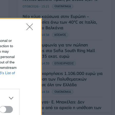
07/08/2026 - 15:21
ΟΙΚΟΝΟΜΙΑ
Νέο κύμα καύσωνα στην Ευρώπη –
Θερμοκρασίες άνω των 40°C σε Ιταλία,
Ισπανία και Βαλκάνια
07/08/2026 - 14:58
ΚΟΣΜΟΣ
sonal or
Fourlis: Συμφωνία για την πώληση
ection to
συμμετοχής στο Sofia South Ring Mall
ou may
έναντι 49,35 εκατ. ευρώ
 personal
out of the
07/08/2026 - 14:39
ΕΠΙΧΕΙΡΗΣΕΙΣ
 downstream
B’s List of
ΥΠΠΟ: Επιχορηγήσεις 1.106.000 ευρώ για
την ενίσχυση των Πολυθεματικών
Φεστιβάλ σε όλη την Ελλάδα
07/08/2026 - 14:34
ΟΙΚΟΝΟΜΙΑ
Άρειος Πάγος- Ε. Μπακέλας: Δεν
ανασύρεται από το αρχείο η υπόθεση των
υποκλοπών