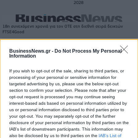
2028
18η συνεχόμενη χρονιά για τον ΟΤΕ στη διεθνή σειρά δεικτών
FTSE4Good
BusinessNews.gr -
Do Not Process My Personal
Alpha Bank: Για πρώτη φορά το Αρχαίο Θέατρο Επιδαύρου άνοιξε τις
Information
πύλες του σε όλους
If you wish to opt-out of the sale, sharing to third parties, or
processing of your personal or sensitive information for
targeted advertising by us, please use the below opt-out
section to confirm your selection. Please note that after your
ΠΕΡΙΣΣΌΤΕΡΑ ΣΕ ΑΥΤΉ ΤΗΝ ΚΑΤΗΓΟΡΊΑ
opt-out request is processed you may continue seeing
interest-based ads based on personal information utilized by
us or personal information disclosed to third parties prior to
your opt-out. You may separately opt-out of the further
disclosure of your personal information by third parties on the
IAB’s list of downstream participants. This information may
also be disclosed by us to third parties on the
IAB’s List of