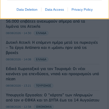
ΡΟΗ ΕΙΔΗΣΕΩΝ
Data Deletion
Data Access
Privacy Policy
Κορυφώνεται η έξοδος του Αυγούστου – Πάνω από
56.000 επιβάτες αναχωρούν σήμερα από τα
λιμάνια της Αττικής
08/08/2026 - 14:30
ΕΛΛΑΔΑ
Δυτική Αττική: Η επόμενη ημέρα μετά τις πυρκαγιές
– Τα έργα Antinero και η «μάχη» πριν από τις
βροχές
08/08/2026 - 14:08
ΕΛΛΑΔΑ
Ειδικό Χωροταξικό για τον Τουρισμό: Οι νέοι
κανόνες για επενδύσεις, νησιά και προορισμούς υπό
πίεση
08/08/2026 - 13:21
ΤΟΥΡΙΣΜΟΣ
Υπουργείο Εργασίας: Ο “χάρτης” των πληρωμών
από τον e-ΕΦΚΑ και τη ΔΥΠΑ έως τις 14 Αυγούστου
08/08/2026 - 12:58
ΟΙΚΟΝΟΜΙΑ