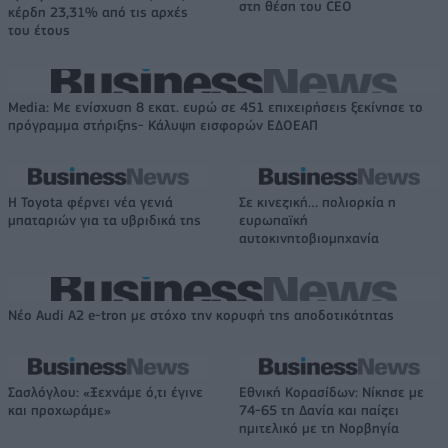
στη θέση του CEO
κέρδη 23,31% από τις αρχές
του έτους
Media: Με ενίσχυση 8 εκατ. ευρώ σε 451 επιχειρήσεις ξεκίνησε το
πρόγραμμα στήριξης- Κάλυψη εισφορών ΕΔΟΕΑΠ
Η Toyota φέρνει νέα γενιά
Σε κινεζική… πολιορκία η
μπαταριών για τα υβριδικά της
ευρωπαϊκή
αυτοκινητοβιομηχανία
Νέο Audi A2 e-tron με στόχο την κορυφή της αποδοτικότητας
Σασλόγλου: «Ξεχνάμε ό,τι έγινε
Εθνική Κορασίδων: Νίκησε με
και προχωράμε»
74-65 τη Δανία και παίζει
ημιτελικό με τη Νορβηγία