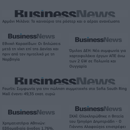
Αρμάνι Μιλάνο: Το καινούριο της ρόστερ και ο αέρας ανανέωσης
Εθνική Κορασίδων: Οι δηλώσεις
μετά τη νίκη επί της Δανίας και
Όμιλος ΔΕΗ: Νέα συμφωνία για
πριν από τον ημιτελικό με τη
χαρτοφυλάκιο έργων ΑΠΕ άνω
Νορβηγία
των 2 GW σε Πολωνία και
Ουγγαρία
Fourlis: Συμφωνία για την πώληση συμμετοχής στο Sofia South Ring
Mall έναντι 49,35 εκατ. ευρώ
ΣΚΑΪ: Ολοκληρώθηκε η θητεία
του Γρηγόρη Δημητριάδη - Ο
Χρηματιστήριο Αθηνών:
Γιάννης Αλαφούζος επιστρέφει
Εβδομαδιαία άνοδος 1,76%,