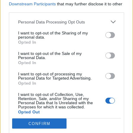
Downstream Participants
that may further disclose it to other
third parties.
"Οι ΗΠΑ θα εγκαταλείψουν
τους Έλληνες όπως τους
Στο πρόγραμμα "Η Ευρώπη
Personal Data Processing Opt Outs
Κούρδους"
στην Περιφέρειά μου"
εντάσσεται η Ολυμπία
15/10/2019 - 20:08
I want to opt-out of the Sharing of my
Οδός
personal data.
Opted In
15/10/2019 - 19:16
I want to opt-out of the Sale of my
Personal Data.
Opted In
I want to opt-out of processing my
Personal Data for Targeted Advertising.
Opted In
I want to opt-out of Collection, Use,
Retention, Sale, and/or Sharing of my
Personal Data that Is Unrelated with the
Purposes for which it was collected.
Opted Out
CONFIRM