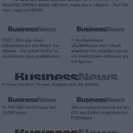
HELLENiQ ENERGY: Κέρδη 393 εκατ. ευρώ στο α' εξάμηνο – Στα 734
εκατ. ευρώ τα EBITDA
ΣΤΑΣΥ: 29,4 χλμ. νέων
Τ. Θεοδωρικάκος:
σιδηροτροχιών στο Μετρό της
«Συμβάλλουμε στην εθνική
Αθήνας - Στο τελικό στάδιο το
ασφάλεια της πατρίδας μας με
μεγαλύτερο έργο αναβάθμισης
νέο αναπτυξιακό καθεστώς για
την Άμυνα»
Η Chery επενδύει 75 εκατ. δολάρια στην KG Mobility
Το FIAT 500 Hybrid τώρα από
18η συνεχόμενη χρονιά για τον
18.990 ευρώ
ΟΤΕ στη διεθνή σειρά δεικτών
FTSE4Good