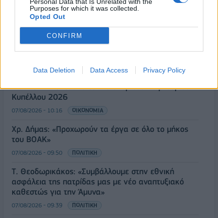
ανάπτυξη
Personal Data that Is Unrelated with the
Purposes for which it was collected.
07/08/2026 - 10:43
ΠΟΛΙΤΙΚΗ
Opted Out
ΣΤΑΣΥ: 29,4 χλμ. νέων σιδηροτροχιών στο Μετρό
CONFIRM
της Αθήνας - Στο τελικό στάδιο το μεγαλύτερο έργο
αναβάθμισης
07/08/2026 - 10:28
ΕΠΙΧΕΙΡΗΣΕΙΣ
Data Deletion
Data Access
Privacy Policy
Bank of America: Το τελικό σκορ του Παγκοσμίου
Κυπέλλου 2026
07/08/2026 - 10:16
ΟΙΚΟΝΟΜΙΑ
Χρ. Δήμας: «Προχωρούν τα έργα σε όλο το μήκος
του ΒΟΑΚ»
07/08/2026 - 09:50
ΠΟΛΙΤΙΚΗ
Τ. Θεοδωρικάκος: «Συμβάλλουμε στην εθνική
ασφάλεια της πατρίδας μας με νέο αναπτυξιακό
καθεστώς για την Άμυνα»
07/08/2026 - 09:39
ΠΟΛΙΤΙΚΗ