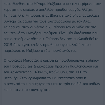
κατευθύνθηκε στο Μέγαρο Μαξίμου, όπου τον περίμενε στην
κορυφή της σκάλας ο απελθών πρωθυπουργός, Αλέξης
Τσίπρας. Ο κ. Μητσοτάκης ανέβηκε με ταχύ βήμα, αντάλλαξε
σύντομη χειραψία για τους φωτογράφους με τον Αλέξη
Τσίπρα και στην συνέχεια ο κ. Τσίπρας τον συνόδευσε στο
εσωτερικό του Μεγάρου Μαξίμου. Είναι μία διαδικασία που
όπως επισήμανε χθες ο κ. Τσίπρας δεν είχε ακολουθηθεί το
2015 όταν έγινε εκείνος πρωθυπουργός αλλά δεν του
παρέδωσε το Μαξίμου ο τότε προκάτοχός του.
Ο Κυριάκος Μητσοτάκης ορκίστηκε πρωθυπουργός ενώπιον
του Προέδρου της Δημοκρατίας Προκόπη Παυλόπουλου και
του Αρχιεπισκόπου Αθηνών, Ιερώνυμου, στη 1:00 το
μεσημέρι. Στην ορκωμοσία του κ. Μητσοτάκη ήταν η
οικογένειά του, η σύζυγός του και τα τρία παιδιά του καθώς
και οι στενοί του συνεργάτες.