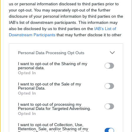
us or personal information disclosed to third parties prior to
παίρνει την έδρα
08/07/2019 - 03:00
your opt-out. You may separately opt-out of the further
08/07/2019 - 03:00
disclosure of your personal information by third parties on the
IAB’s list of downstream participants. This information may
also be disclosed by us to third parties on the
IAB’s List of
Downstream Participants
that may further disclose it to other
third parties.
Personal Data Processing Opt Outs
I want to opt-out of the Sharing of my
personal data.
Opted In
I want to opt-out of the Sale of my
Personal Data.
Opted In
ΡΟΗ ΕΙΔΗΣΕΩΝ
I want to opt-out of processing my
Personal Data for Targeted Advertising.
Opted In
Ειδικό Χωροταξικό Πλαίσιο για τον Τουρισμό:
I want to opt-out of Collection, Use,
Στρατηγικό εργαλείο για βιώσιμη τουριστική
Retention, Sale, and/or Sharing of my