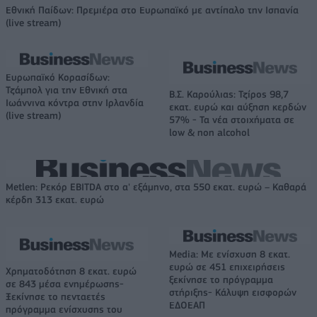
Εθνική Παίδων: Πρεμιέρα στο Ευρωπαϊκό με αντίπαλο την Ισπανία
(live stream)
Ευρωπαϊκό Κορασίδων:
Τζάμπολ για την Εθνική στα
Β.Σ. Καρούλιας: Τζίρος 98,7
Ιωάννινα κόντρα στην Ιρλανδία
εκατ. ευρώ και αύξηση κερδών
(live stream)
57% - Τα νέα στοιχήματα σε
low & non alcohol
Metlen: Ρεκόρ EBITDA στο α' εξάμηνο, στα 550 εκατ. ευρώ – Καθαρά
κέρδη 313 εκατ. ευρώ
Media: Με ενίσχυση 8 εκατ.
ευρώ σε 451 επιχειρήσεις
Χρηματοδότηση 8 εκατ. ευρώ
ξεκίνησε το πρόγραμμα
σε 843 μέσα ενημέρωσης-
στήριξης- Κάλυψη εισφορών
Ξεκίνησε το πενταετές
ΕΔΟΕΑΠ
πρόγραμμα ενίσχυσης του