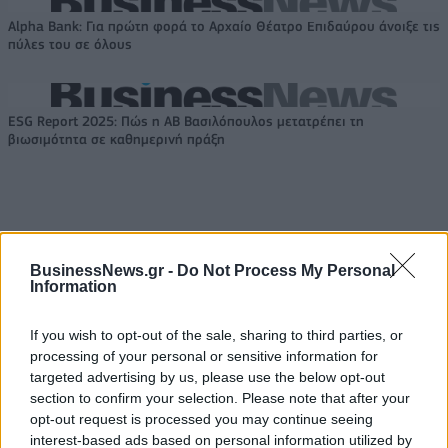
Alpha Bank: Για πρώτη φορά το Αρχαίο Θέατρο Επιδαύρου άνοιξε τις
πύλες του σε όλους
ESG Report 2025: Πώς η ΑΒ Βασιλόπουλος μετατρέπει τη
βιωσιμότητα σε καθημερινή πράξη
ΠΕΡΙΣΣΌΤΕΡΑ ΣΕ ΑΥΤΉ ΤΗΝ ΚΑΤΗΓΟΡΊΑ
BusinessNews.gr -
Do Not Process My Personal
Information
If you wish to opt-out of the sale, sharing to third parties, or
processing of your personal or sensitive information for
targeted advertising by us, please use the below opt-out
section to confirm your selection. Please note that after your
Ανάληψη ευθύνης για την
opt-out request is processed you may continue seeing
αρπαγή και εμπρησμό της
"Μάχη" Παπαχριστόπουλου
interest-based ads based on personal information utilized by
κάλπης
με Κουρουμπλή- Ποιος