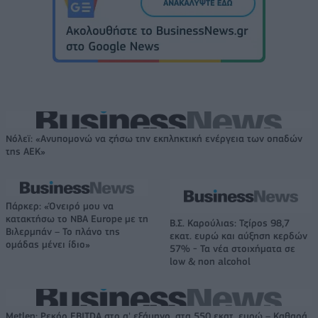
Νόλεϊ: «Ανυπομονώ να ζήσω την εκπληκτική ενέργεια των οπαδών
της ΑΕΚ»
Πάρκερ: «Όνειρό μου να
κατακτήσω το ΝΒΑ Europe με τη
Β.Σ. Καρούλιας: Τζίρος 98,7
Βιλερμπάν – Το πλάνο της
εκατ. ευρώ και αύξηση κερδών
ομάδας μένει ίδιο»
57% - Τα νέα στοιχήματα σε
low & non alcohol
Metlen: Ρεκόρ EBITDA στο α' εξάμηνο, στα 550 εκατ. ευρώ – Καθαρά