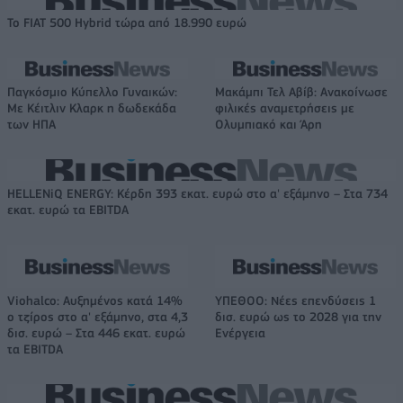
Το FIAT 500 Hybrid τώρα από 18.990 ευρώ
Παγκόσμιο Κύπελλο Γυναικών:
Μακάμπι Τελ Αβίβ: Ανακοίνωσε
Με Κέιτλιν Κλαρκ η δωδεκάδα
φιλικές αναμετρήσεις με
των ΗΠΑ
Ολυμπιακό και Άρη
HELLENiQ ENERGY: Κέρδη 393 εκατ. ευρώ στο α' εξάμηνο – Στα 734
εκατ. ευρώ τα EBITDA
Viohalco: Αυξημένος κατά 14%
ΥΠΕΘΟΟ: Νέες επενδύσεις 1
ο τζίρος στο α' εξάμηνο, στα 4,3
δισ. ευρώ ως το 2028 για την
δισ. ευρώ – Στα 446 εκατ. ευρώ
Ενέργεια
τα EBITDA