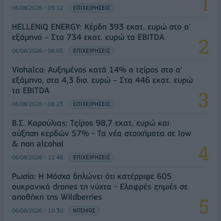
06/08/2026 - 09:12
ΕΠΙΧΕΙΡΗΣΕΙΣ
HELLENiQ ENERGY: Κέρδη 393 εκατ. ευρώ στο α'
εξάμηνο – Στα 734 εκατ. ευρώ τα EBITDA
06/08/2026 - 08:05
ΕΠΙΧΕΙΡΗΣΕΙΣ
Viohalco: Αυξημένος κατά 14% ο τζίρος στο α'
εξάμηνο, στα 4,3 δισ. ευρώ – Στα 446 εκατ. ευρώ
τα EBITDA
06/08/2026 - 08:23
ΕΠΙΧΕΙΡΗΣΕΙΣ
Β.Σ. Καρούλιας: Τζίρος 98,7 εκατ. ευρώ και
αύξηση κερδών 57% - Τα νέα στοιχήματα σε low
& non alcohol
06/08/2026 - 11:48
ΕΠΙΧΕΙΡΗΣΕΙΣ
Ρωσία: Η Μόσχα δηλώνει ότι κατέρριψε 605
ουκρανικά drones τη νύχτα - Ελαφρές ζημιές σε
αποθήκη της Wildberries
06/08/2026 - 10:30
ΚΟΣΜΟΣ