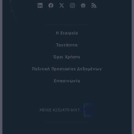
Η Εταιρεία
Ταυτότητα
Όροι Χρήσης
Πολιτική Προστασίας Δεδομένων
Επικοινωνία
ΜΕΛΟΣ #232470 Μ.Η.Τ.