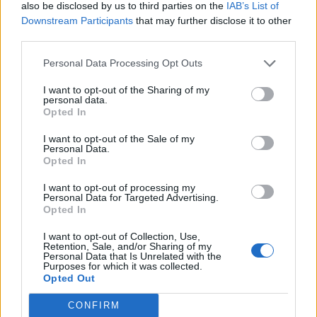
also be disclosed by us to third parties on the
IAB’s List of
Downstream Participants
that may further disclose it to other
ΡΟΗ ΕΙΔΗΣΕΩΝ
third parties.
Personal Data Processing Opt Outs
ΟΠΕΚΑ: Αύριο η δεύτερη πληρωμή των δικαιούχων
I want to opt-out of the Sharing of my
του Λογαριασμού Αγροτικής Εστίας
personal data.
Opted In
06/08/2026 - 17:40
ΟΙΚΟΝΟΜΙΑ
I want to opt-out of the Sale of my
Κυβερνητική Επιτροπή Βιομηχανίας- Κ. Μητσοτάκης:
Personal Data.
Στρατηγική προτεραιότητα η ενίσχυση της
Opted In
βιομηχανίας
I want to opt-out of processing my
06/08/2026 - 17:18
ΠΟΛΙΤΙΚΗ
Personal Data for Targeted Advertising.
Opted In
Από τις 28 Αυγούστου η ψηφιακή ενεργοποίηση της
Κάρτας Αγρότη μέσω της ΕΑΕ 2026
I want to opt-out of Collection, Use,
Retention, Sale, and/or Sharing of my
Personal Data that Is Unrelated with the
06/08/2026 - 16:51
ΟΙΚΟΝΟΜΙΑ
Purposes for which it was collected.
Opted Out
Eurobank: Εξελίξεις και προοπτικές στις αγορές
πετρελαίου και φυσικού αερίου στην Ευρώπη
CONFIRM