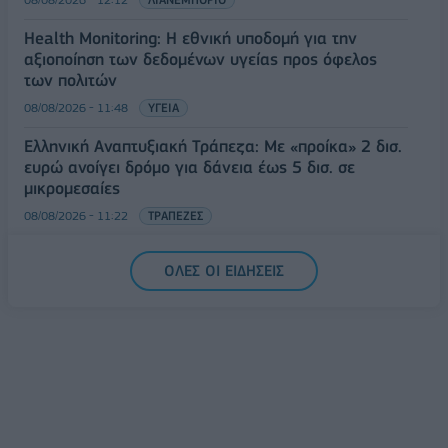
Health Monitoring: Η εθνική υποδομή για την
αξιοποίηση των δεδομένων υγείας προς όφελος
των πολιτών
08/08/2026 - 11:48
ΥΓΕΙΑ
Ελληνική Αναπτυξιακή Τράπεζα: Με «προίκα» 2 δισ.
ευρώ ανοίγει δρόμο για δάνεια έως 5 δισ. σε
μικρομεσαίες
08/08/2026 - 11:22
ΤΡΑΠΕΖΕΣ
5G παντού, 6G στον ορίζοντα: Πού βρίσκεται η
ΟΛΕΣ ΟΙ ΕΙΔΗΣΕΙΣ
Ελλάδα στη μεγάλη τεχνολογική μετάβαση
08/08/2026 - 10:54
ΤΕΧΝΟΛΟΓΙΑ