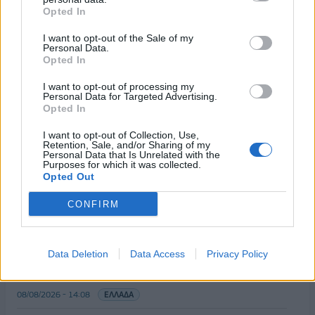
Opted In
I want to opt-out of the Sale of my
Personal Data.
Opted In
I want to opt-out of processing my
Personal Data for Targeted Advertising.
Opted In
ΡΟΗ ΕΙΔΗΣΕΩΝ
I want to opt-out of Collection, Use,
Retention, Sale, and/or Sharing of my
Personal Data that Is Unrelated with the
Purposes for which it was collected.
Κορυφώνεται η έξοδος του Αυγούστου – Πάνω από
Opted Out
56.000 επιβάτες αναχωρούν σήμερα από τα
λιμάνια της Αττικής
CONFIRM
08/08/2026 - 14:30
ΕΛΛΑΔΑ
Δυτική Αττική: Η επόμενη ημέρα μετά τις πυρκαγιές
Data Deletion
Data Access
Privacy Policy
– Τα έργα Antinero και η «μάχη» πριν από τις
βροχές
08/08/2026 - 14:08
ΕΛΛΑΔΑ