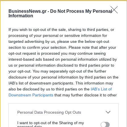
BusinessNews.gr -
Do Not Process My Personal
Information
ΠΕΡΙΣΣΌΤΕΡΑ ΣΕ ΑΥΤΉ ΤΗΝ ΚΑΤΗΓΟΡΊΑ
If you wish to opt-out of the sale, sharing to third parties, or
processing of your personal or sensitive information for
targeted advertising by us, please use the below opt-out
section to confirm your selection. Please note that after your
opt-out request is processed you may continue seeing
interest-based ads based on personal information utilized by
Στον ανακριτή ο ράπερ που
us or personal information disclosed to third parties prior to
συνελήφθη για ναρκωτικά
Δεμένα τα πλοία την
your opt-out. You may separately opt-out of the further
Τετάρτη 3 Ιουλίου λόγω
25/06/2019 - 03:00
disclosure of your personal information by third parties on the
24ωρης απεργίας της
IAB’s list of downstream participants. This information may
ΠΝΟ
also be disclosed by us to third parties on the
IAB’s List of
25/06/2019 - 03:00
Downstream Participants
that may further disclose it to other
third parties.
Personal Data Processing Opt Outs
I want to opt-out of the Sharing of my
personal data.