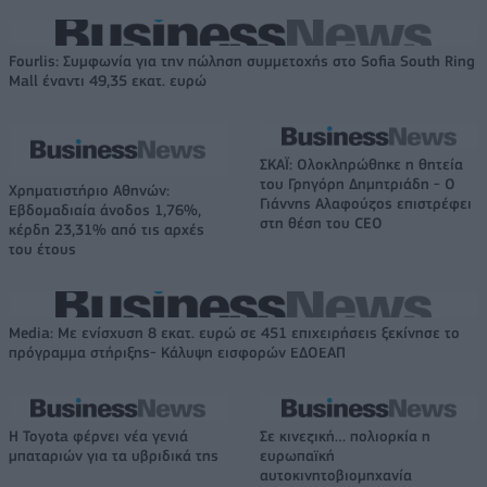
Fourlis: Συμφωνία για την πώληση συμμετοχής στο Sofia South Ring
Mall έναντι 49,35 εκατ. ευρώ
ΣΚΑΪ: Ολοκληρώθηκε η θητεία
του Γρηγόρη Δημητριάδη - Ο
Χρηματιστήριο Αθηνών:
Γιάννης Αλαφούζος επιστρέφει
Εβδομαδιαία άνοδος 1,76%,
στη θέση του CEO
κέρδη 23,31% από τις αρχές
του έτους
Media: Με ενίσχυση 8 εκατ. ευρώ σε 451 επιχειρήσεις ξεκίνησε το
πρόγραμμα στήριξης- Κάλυψη εισφορών ΕΔΟΕΑΠ
Η Toyota φέρνει νέα γενιά
Σε κινεζική… πολιορκία η
μπαταριών για τα υβριδικά της
ευρωπαϊκή
αυτοκινητοβιομηχανία