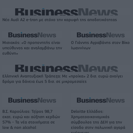
Νέο Audi A2 e-tron με στόχο την κορυφή της αποδοτικότητας
Μισιακός: «Ο προπονητής είναι
Ο Γιάννης Αγραβάνης στον Βίκο
υπεύθυνος και αναλαμβάνω την
Ιωαννίνων
ευθύνη»
Ελληνική Αναπτυξιακή Τράπεζα: Με «προίκα» 2 δισ. ευρώ ανοίγει
δρόμο για δάνεια έως 5 δισ. σε μικρομεσαίες
Β.Σ. Καρούλιας: Τζίρος 98,7
Deloitte Ελλάδος:
εκατ. ευρώ και αύξηση κερδών
Χρηματοοικονομικός
57% - Τα νέα στοιχήματα σε
σύμβουλος της ΔΕΗ για την
low & non alcohol
είσοδο στην πολωνική αγορά
ενέργειας