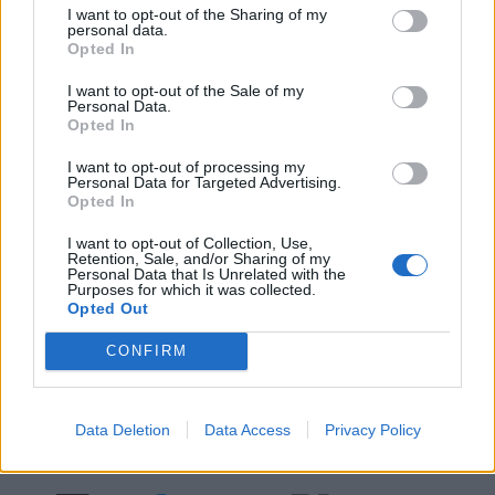
I want to opt-out of the Sharing of my
personal data.
Opted In
Ευρωπαϊκό Κορασίδων Β'
Κατηγορίας: Πρεμιέρα με νίκη
I want to opt-out of the Sale of my
Β.Σ. Καρούλιας: Τζίρος 98,7
Personal Data.
για Δανία και Ισλανδία - Το
εκατ. ευρώ και αύξηση κερδών
Opted In
πανόραμα
57% - Τα νέα στοιχήματα σε
low & non alcohol
I want to opt-out of processing my
Personal Data for Targeted Advertising.
Opted In
Metlen: Ρεκόρ EBITDA στο α' εξάμηνο, στα 550 εκατ. ευρώ – Καθαρά
I want to opt-out of Collection, Use,
Retention, Sale, and/or Sharing of my
κέρδη 313 εκατ. ευρώ
Personal Data that Is Unrelated with the
Purposes for which it was collected.
Opted Out
Media: Με ενίσχυση 8 εκατ.
CONFIRM
ευρώ σε 451 επιχειρήσεις
Χρηματοδότηση 8 εκατ. ευρώ
ξεκίνησε το πρόγραμμα
σε 843 μέσα ενημέρωσης-
στήριξης- Κάλυψη εισφορών
Ξεκίνησε το πενταετές
ΕΔΟΕΑΠ
Data Deletion
Data Access
Privacy Policy
πρόγραμμα ενίσχυσης του
Τύπου