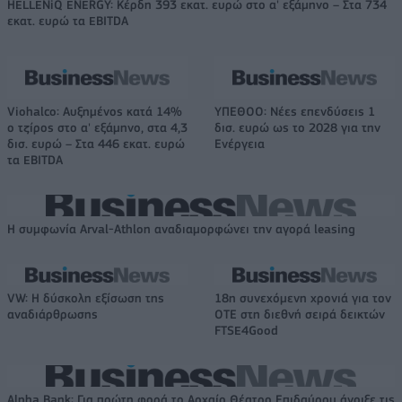
HELLENiQ ENERGY: Κέρδη 393 εκατ. ευρώ στο α' εξάμηνο – Στα 734
εκατ. ευρώ τα EBITDA
Viohalco: Αυξημένος κατά 14%
ΥΠΕΘΟΟ: Νέες επενδύσεις 1
ο τζίρος στο α' εξάμηνο, στα 4,3
δισ. ευρώ ως το 2028 για την
δισ. ευρώ – Στα 446 εκατ. ευρώ
Ενέργεια
τα EBITDA
Η συμφωνία Arval-Athlon αναδιαμορφώνει την αγορά leasing
VW: Η δύσκολη εξίσωση της
18η συνεχόμενη χρονιά για τον
αναδιάρθρωσης
ΟΤΕ στη διεθνή σειρά δεικτών
FTSE4Good
Alpha Bank: Για πρώτη φορά το Αρχαίο Θέατρο Επιδαύρου άνοιξε τις