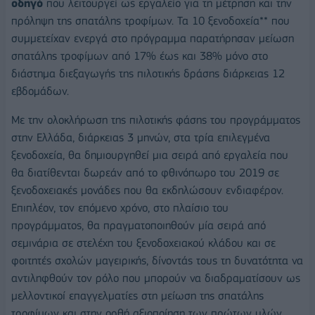
οδηγό
που λειτουργεί ως εργαλείο για τη μέτρηση και την
πρόληψη της σπατάλης τροφίμων. Τα 10 ξενοδοχεία** που
συμμετείχαν ενεργά στο πρόγραμμα παρατήρησαν μείωση
σπατάλης τροφίμων από 17% έως και 38% μόνο στο
διάστημα διεξαγωγής της πιλοτικής δράσης διάρκειας 12
εβδομάδων.
Με την ολοκλήρωση της πιλοτικής φάσης του προγράμματος
στην Ελλάδα, διάρκειας 3 μηνών, στα τρία επιλεγμένα
ξενοδοχεία, θα δημιουργηθεί μια σειρά από εργαλεία που
θα διατίθενται δωρεάν από το φθινόπωρο του 2019 σε
ξενοδοχειακές μονάδες που θα εκδηλώσουν ενδιαφέρον.
Επιπλέον, τον επόμενο χρόνο, στο πλαίσιο του
προγράμματος, θα πραγματοποιηθούν μία σειρά από
σεμινάρια σε στελέχη του ξενοδοχειακού κλάδου και σε
φοιτητές σχολών μαγειρικής, δίνοντάς τους τη δυνατότητα να
αντιληφθούν τον ρόλο που μπορούν να διαδραματίσουν ως
μελλοντικοί επαγγελματίες στη μείωση της σπατάλης
τροφίμων και στην ορθή αξιοποίηση των πρώτων υλών.