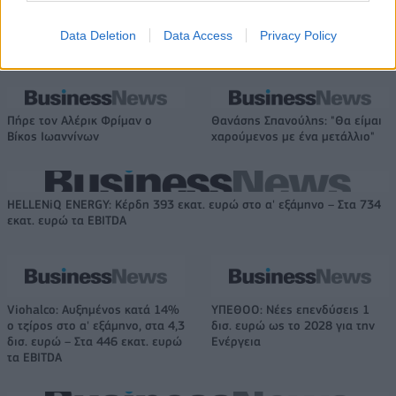
Data Deletion
Data Access
Privacy Policy
Το FIAT 500 Hybrid τώρα από 18.990 ευρώ
Πήρε τον Αλέρικ Φρίμαν ο
Θανάσης Σπανούλης: "Θα είμαι
Βίκος Ιωαννίνων
χαρούμενος με ένα μετάλλιο"
HELLENiQ ENERGY: Κέρδη 393 εκατ. ευρώ στο α' εξάμηνο – Στα 734
εκατ. ευρώ τα EBITDA
Viohalco: Αυξημένος κατά 14%
ΥΠΕΘΟΟ: Νέες επενδύσεις 1
ο τζίρος στο α' εξάμηνο, στα 4,3
δισ. ευρώ ως το 2028 για την
δισ. ευρώ – Στα 446 εκατ. ευρώ
Ενέργεια
τα EBITDA