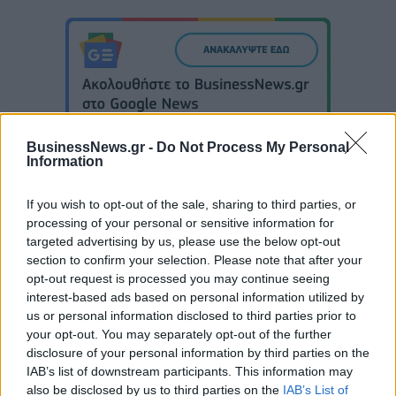
BusinessNews.gr -
Do Not Process My Personal
Information
If you wish to opt-out of the sale, sharing to third parties, or
Μιλγουόκι Μπακς: Η ζωή χωρίς τον Γιάννη
processing of your personal or sensitive information for
targeted advertising by us, please use the below opt-out
section to confirm your selection. Please note that after your
opt-out request is processed you may continue seeing
Ανακοινώθηκε από την
interest-based ads based on personal information utilized by
Ντουμπάι ο Σενγκέλια (pics)
Β.Σ. Καρούλιας: Τζίρος 98,7
us or personal information disclosed to third parties prior to
εκατ. ευρώ και αύξηση κερδών
your opt-out. You may separately opt-out of the further
57% - Τα νέα στοιχήματα σε
disclosure of your personal information by third parties on the
low & non alcohol
IAB’s list of downstream participants. This information may
also be disclosed by us to third parties on the
IAB’s List of