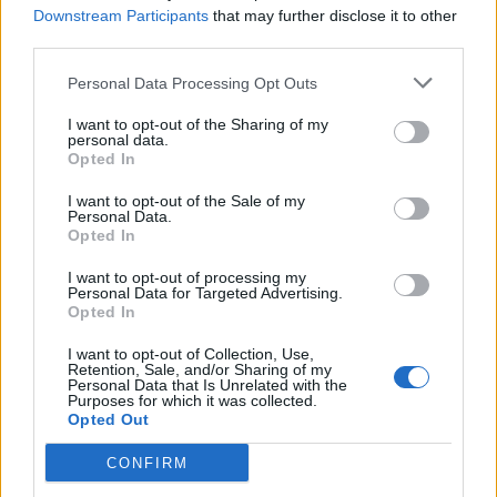
Downstream Participants
that may further disclose it to other
Metlen: Ρεκόρ EBITDA στο α' εξάμηνο, στα 550 εκατ. ευρώ – Καθαρά
third parties.
κέρδη 313 εκατ. ευρώ
Personal Data Processing Opt Outs
I want to opt-out of the Sharing of my
personal data.
Media: Με ενίσχυση 8 εκατ.
Opted In
ευρώ σε 451 επιχειρήσεις
Χρηματοδότηση 8 εκατ. ευρώ
ξεκίνησε το πρόγραμμα
σε 843 μέσα ενημέρωσης-
στήριξης- Κάλυψη εισφορών
I want to opt-out of the Sale of my
Ξεκίνησε το πενταετές
Personal Data.
ΕΔΟΕΑΠ
πρόγραμμα ενίσχυσης του
Opted In
Τύπου
I want to opt-out of processing my
Personal Data for Targeted Advertising.
Opted In
IAB Hellas: Νέα Διοικούσα Επιτροπή και νέο Διοικητικό Συμβούλιο -
Πρόεδρος ο Γαληνός Γιαγλής
I want to opt-out of Collection, Use,
Retention, Sale, and/or Sharing of my
Personal Data that Is Unrelated with the
Purposes for which it was collected.
Opted Out
Νέο Audi A2 e-tron με στόχο
Η Chery επενδύει 75 εκατ.
την κορυφή της
δολάρια στην KG Mobility
CONFIRM
αποδοτικότητας