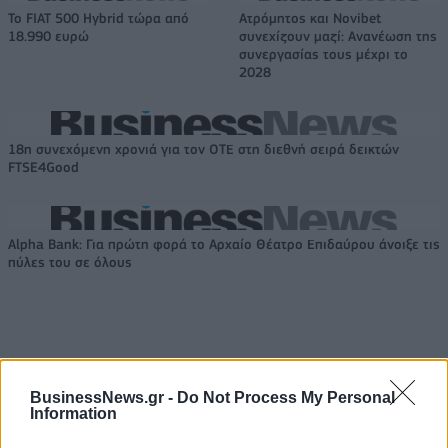
Το FIAT 500 Hybrid τώρα από
Ατρόμητος και Novibet
18.990 ευρώ
συνεχίζουν μαζί: Ανανέωση της
συνεργασίας τους μέχρι το
2028
18η συνεχόμενη χρονιά για τον ΟΤΕ στη διεθνή σειρά δεικτών
FTSE4Good
Alpha Bank: Για πρώτη φορά το Αρχαίο Θέατρο Επιδαύρου άνοιξε τις
πύλες του σε όλους
ΠΕΡΙΣΣΌΤΕΡΑ ΣΕ ΑΥΤΉ ΤΗΝ ΚΑΤΗΓΟΡΊΑ
BusinessNews.gr -
Do Not Process My Personal
Information