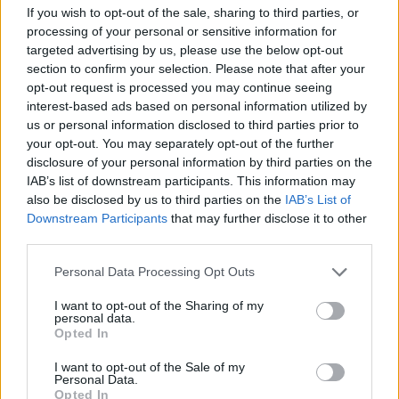
If you wish to opt-out of the sale, sharing to third parties, or
processing of your personal or sensitive information for
targeted advertising by us, please use the below opt-out
Εκτακτο δελτίο
Πρόταση Μητσοτάκη για
section to confirm your selection. Please note that after your
επιδείνωσης καιρού: Χιόνια
ελεγχόμενους χώρους
opt-out request is processed you may continue seeing
και παγετός
χρήσης ναρκωτικών
interest-based ads based on personal information utilized by
us or personal information disclosed to third parties prior to
21/02/2019 - 02:00
21/02/2019 - 02:00
your opt-out. You may separately opt-out of the further
disclosure of your personal information by third parties on the
IAB’s list of downstream participants. This information may
also be disclosed by us to third parties on the
IAB’s List of
Downstream Participants
that may further disclose it to other
third parties.
Personal Data Processing Opt Outs
I want to opt-out of the Sharing of my
personal data.
Opted In
I want to opt-out of the Sale of my
Personal Data.
ΡΟΗ ΕΙΔΗΣΕΩΝ
Opted In