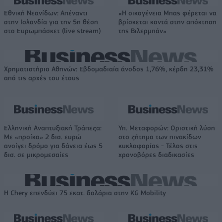
Εθνική Νεανίδων: Απέναντι
«Η οικογένεια Μπας φέρεται να
στην Ισλανδία για την 5η θέση
βρίσκεται κοντά στην απόκτηση
στο Ευρωμπάσκετ (live stream)
της Βιλερμπάν»
Χρηματιστήριο Αθηνών: Εβδομαδιαία άνοδος 1,76%, κέρδη 23,31%
από τις αρχές του έτους
Ελληνική Αναπτυξιακή Τράπεζα:
Υπ. Μεταφορών: Οριστική λύση
Με «προίκα» 2 δισ. ευρώ
στο ζήτημα των πινακίδων
ανοίγει δρόμο για δάνεια έως 5
κυκλοφορίας - Τέλος στις
δισ. σε μικρομεσαίες
χρονοβόρες διαδικασίες
Η Chery επενδύει 75 εκατ. δολάρια στην KG Mobility