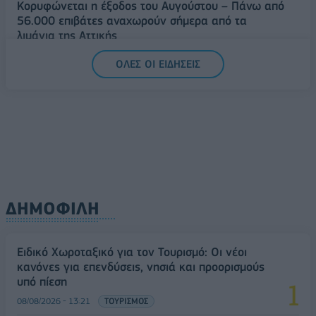
Κορυφώνεται η έξοδος του Αυγούστου – Πάνω από
56.000 επιβάτες αναχωρούν σήμερα από τα
λιμάνια της Αττικής
08/08/2026 - 14:30
ΕΛΛΑΔΑ
ΟΛΕΣ ΟΙ ΕΙΔΗΣΕΙΣ
Δυτική Αττική: Η επόμενη ημέρα μετά τις πυρκαγιές
– Τα έργα Antinero και η «μάχη» πριν από τις
βροχές
08/08/2026 - 14:08
ΕΛΛΑΔΑ
ΔΗΜΟΦΙΛΗ
Ειδικό Χωροταξικό για τον Τουρισμό: Οι νέοι
κανόνες για επενδύσεις, νησιά και προορισμούς
υπό πίεση
08/08/2026 - 13:21
ΤΟΥΡΙΣΜΟΣ