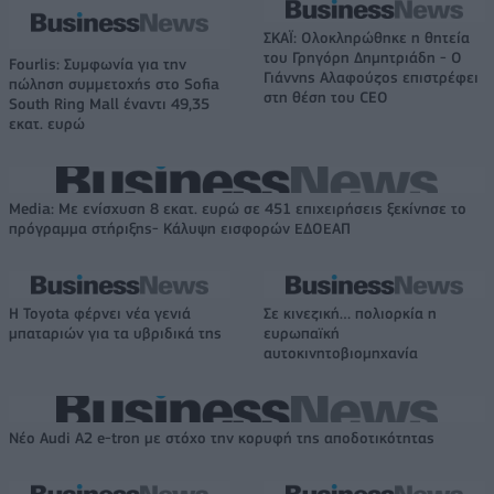
ΣΚΑΪ: Ολοκληρώθηκε η θητεία
του Γρηγόρη Δημητριάδη - Ο
Fourlis: Συμφωνία για την
Γιάννης Αλαφούζος επιστρέφει
πώληση συμμετοχής στο Sofia
στη θέση του CEO
South Ring Mall έναντι 49,35
εκατ. ευρώ
Media: Με ενίσχυση 8 εκατ. ευρώ σε 451 επιχειρήσεις ξεκίνησε το
πρόγραμμα στήριξης- Κάλυψη εισφορών ΕΔΟΕΑΠ
Η Toyota φέρνει νέα γενιά
Σε κινεζική… πολιορκία η
μπαταριών για τα υβριδικά της
ευρωπαϊκή
αυτοκινητοβιομηχανία
Νέο Audi A2 e-tron με στόχο την κορυφή της αποδοτικότητας