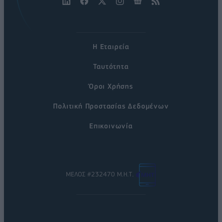
Η Εταιρεία
Ταυτότητα
Όροι Χρήσης
Πολιτική Προστασίας Δεδομένων
Επικοινωνία
ΜΕΛΟΣ #232470 Μ.Η.Τ.