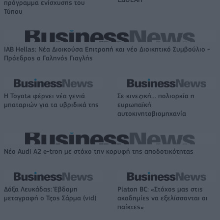
πρόγραμμα ενίσχυσης του
Τύπου
IAB Hellas: Νέα Διοικούσα Επιτροπή και νέο Διοικητικό Συμβούλιο -
Πρόεδρος ο Γαληνός Γιαγλής
Η Toyota φέρνει νέα γενιά
Σε κινεζική… πολιορκία η
μπαταριών για τα υβριδικά της
ευρωπαϊκή
αυτοκινητοβιομηχανία
Νέο Audi A2 e-tron με στόχο την κορυφή της αποδοτικότητας
Δόξα Λευκάδας: Έβδομη
Platon BC: «Στόχος μας στις
μεταγραφή ο Τζος Σάρμα (vid)
ακαδημίες να εξελίσσονται οι
παίκτες»