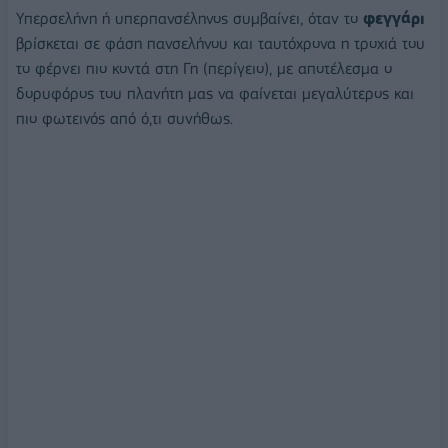
Υπερσελήνη ή υπερπανσέληνος συμβαίνει, όταν το
φεγγάρι
βρίσκεται σε φάση πανσελήνου και ταυτόχρονα η τροχιά του
το φέρνει πιο κοντά στη Γη (περίγειο), με αποτέλεσμα ο
δορυφόρος του πλανήτη μας να φαίνεται μεγαλύτερος και
πιο φωτεινός από ό,τι συνήθως.