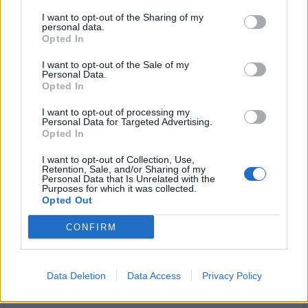
για την ανάπτυξη προηγμένων αμυντικών
I want to opt-out of the Sharing of my
personal data.
τεχνολογιών
Opted In
07/08/2026 - 16:11
ΕΠΙΧΕΙΡΗΣΕΙΣ
I want to opt-out of the Sale of my
Συνάλλαγμα: Το ευρώ ενισχύεται 0,08%, στα
Personal Data.
Opted In
1,1534 δολάρια
07/08/2026 - 15:45
ΟΙΚΟΝΟΜΙΑ
I want to opt-out of processing my
Personal Data for Targeted Advertising.
Χρηματιστήριο: Στις 2.623,19 μονάδες ο Γενικός
Opted In
Δείκτης Τιμών, με άνοδο 0,57%
I want to opt-out of Collection, Use,
07/08/2026 - 15:21
ΟΙΚΟΝΟΜΙΑ
Retention, Sale, and/or Sharing of my
Personal Data that Is Unrelated with the
Purposes for which it was collected.
Νέο κύμα καύσωνα στην Ευρώπη – Θερμοκρασίες
Opted Out
άνω των 40°C σε Ιταλία, Ισπανία και Βαλκάνια
07/08/2026 - 14:58
ΚΟΣΜΟΣ
CONFIRM
Fourlis: Συμφωνία για την πώληση συμμετοχής στο
Sofia South Ring Mall έναντι 49,35 εκατ. ευρώ
Data Deletion
Data Access
Privacy Policy
07/08/2026 - 14:39
ΕΠΙΧΕΙΡΗΣΕΙΣ