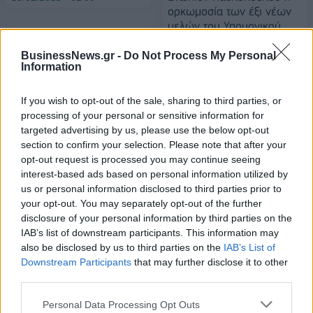
ορκωμοσία των έξι νέων
μελών του Υπουργικού
Συμβουλίου
BusinessNews.gr -
Do Not Process My Personal
18/02/2019 - 02:00
Information
If you wish to opt-out of the sale, sharing to third parties, or
processing of your personal or sensitive information for
targeted advertising by us, please use the below opt-out
section to confirm your selection. Please note that after your
opt-out request is processed you may continue seeing
interest-based ads based on personal information utilized by
us or personal information disclosed to third parties prior to
your opt-out. You may separately opt-out of the further
disclosure of your personal information by third parties on the
IAB’s list of downstream participants. This information may
also be disclosed by us to third parties on the
IAB’s List of
Downstream Participants
that may further disclose it to other
ΡΟΗ ΕΙΔΗΣΕΩΝ
third parties.
Personal Data Processing Opt Outs
Στρατηγική επένδυση του EFA GROUP στη Fractal