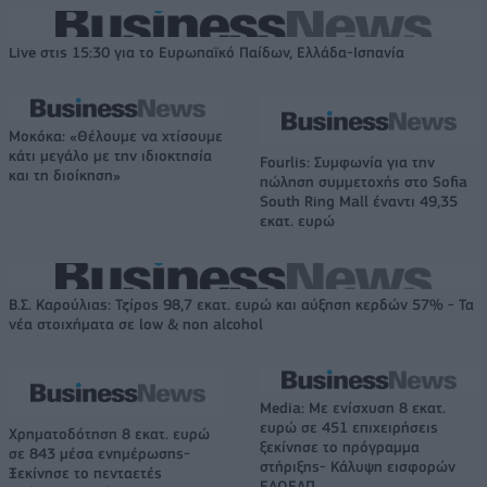
Live στις 15:30 για το Ευρωπαϊκό Παίδων, Ελλάδα-Ισπανία
Μοκόκα: «Θέλουμε να χτίσουμε
κάτι μεγάλο με την ιδιοκτησία
Fourlis: Συμφωνία για την
και τη διοίκηση»
πώληση συμμετοχής στο Sofia
South Ring Mall έναντι 49,35
εκατ. ευρώ
Β.Σ. Καρούλιας: Τζίρος 98,7 εκατ. ευρώ και αύξηση κερδών 57% - Τα
νέα στοιχήματα σε low & non alcohol
Media: Με ενίσχυση 8 εκατ.
ευρώ σε 451 επιχειρήσεις
Χρηματοδότηση 8 εκατ. ευρώ
ξεκίνησε το πρόγραμμα
σε 843 μέσα ενημέρωσης-
στήριξης- Κάλυψη εισφορών
Ξεκίνησε το πενταετές
ΕΔΟΕΑΠ