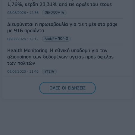
1,76%, κέρδη 23,31% από τις αρχές του έτους
08/08/2026 - 12:36
ΟΙΚΟΝΟΜΙΑ
Διευρύνεται η πρωτοβουλία για τις τιμές στο ράφι
με 916 προϊόντα
08/08/2026 - 12:12
ΛΙΑΝΕΜΠΟΡΙΟ
Health Monitoring: Η εθνική υποδομή για την
αξιοποίηση των δεδομένων υγείας προς όφελος
των πολιτών
08/08/2026 - 11:48
ΥΓΕΙΑ
Ελληνική Αναπτυξιακή Τράπεζα: Με «προίκα» 2 δισ.
ΟΛΕΣ ΟΙ ΕΙΔΗΣΕΙΣ
ευρώ ανοίγει δρόμο για δάνεια έως 5 δισ. σε
μικρομεσαίες
08/08/2026 - 11:22
ΤΡΑΠΕΖΕΣ