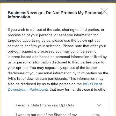
Η Toyota φέρνει νέα γενιά
Σε κινεζική… πολιορκία η
μπαταριών για τα υβριδικά της
ευρωπαϊκή
BusinessNews.gr -
Do Not Process My Personal
αυτοκινητοβιομηχανία
Information
If you wish to opt-out of the sale, sharing to third parties, or
Νέο Audi A2 e-tron με στόχο την κορυφή της αποδοτικότητας
processing of your personal or sensitive information for
targeted advertising by us, please use the below opt-out
section to confirm your selection. Please note that after your
opt-out request is processed you may continue seeing
Εθνική Νεανίδων: Απέναντι
Η Κέλσι Μίτσελ έγραψε ιστορία
interest-based ads based on personal information utilized by
στην Ισλανδία για την 5η θέση
στη νίκη της Ιντιάνα επί του
us or personal information disclosed to third parties prior to
στο Ευρωμπάσκετ (live stream)
Σικάγο (vids)
your opt-out. You may separately opt-out of the further
disclosure of your personal information by third parties on the
IAB’s list of downstream participants. This information may
Ελληνική Αναπτυξιακή Τράπεζα: Με «προίκα» 2 δισ. ευρώ ανοίγει
also be disclosed by us to third parties on the
IAB’s List of
δρόμο για δάνεια έως 5 δισ. σε μικρομεσαίες
Downstream Participants
that may further disclose it to other
third parties.
Personal Data Processing Opt Outs
Β.Σ. Καρούλιας: Τζίρος 98,7
Deloitte Ελλάδος:
I want to opt-out of the Sharing of my