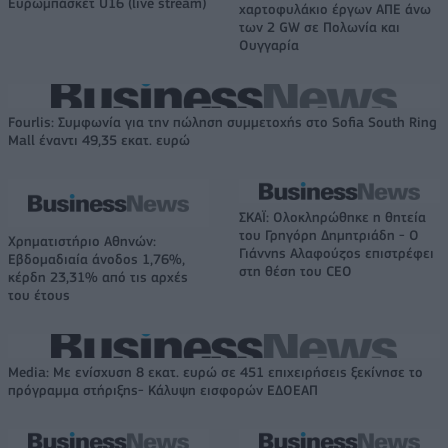
Ευρωμπάσκετ U16 (live stream)
χαρτοφυλάκιο έργων ΑΠΕ άνω
των 2 GW σε Πολωνία και
Ουγγαρία
Fourlis: Συμφωνία για την πώληση συμμετοχής στο Sofia South Ring
Mall έναντι 49,35 εκατ. ευρώ
ΣΚΑΪ: Ολοκληρώθηκε η θητεία
του Γρηγόρη Δημητριάδη - Ο
Χρηματιστήριο Αθηνών:
Γιάννης Αλαφούζος επιστρέφει
Εβδομαδιαία άνοδος 1,76%,
στη θέση του CEO
κέρδη 23,31% από τις αρχές
του έτους
Media: Με ενίσχυση 8 εκατ. ευρώ σε 451 επιχειρήσεις ξεκίνησε το
πρόγραμμα στήριξης- Κάλυψη εισφορών ΕΔΟΕΑΠ