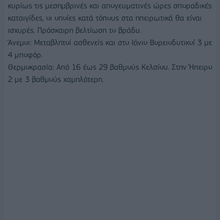
κυρίως τις μεσημβρινές και απογευματινές ώρες σποραδικές
καταιγίδες, οι οποίες κατά τόπους στα ηπειρωτικά θα είναι
ισχυρές. Πρόσκαιρη βελτίωση το βράδυ.
Άνεμοι: Μεταβλητοί ασθενείς και στο Ιόνιο Βορειοδυτικοί 3 με
4 μποφόρ.
Θερμοκρασία: Από 16 έως 29 βαθμούς Κελσίου. Στην Ήπειρο
2 με 3 βαθμούς χαμηλότερη.