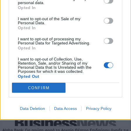
personal data.
εκατ. ευρώ και αύξηση κερδών
Χρηματοοικονομικός
Opted In
57% - Τα νέα στοιχήματα σε
σύμβουλος της ΔΕΗ για την
low & non alcohol
είσοδο στην πολωνική αγορά
I want to opt-out of the Sale of my
ενέργειας
Personal Data.
Opted In
I want to opt-out of processing my
Η Chery επενδύει 75 εκατ. δολάρια στην KG Mobility
Personal Data for Targeted Advertising.
Opted In
I want to opt-out of Collection, Use,
Retention, Sale, and/or Sharing of my
Το FIAT 500 Hybrid τώρα από
Ατρόμητος και Novibet
Personal Data that Is Unrelated with the
18.990 ευρώ
συνεχίζουν μαζί: Ανανέωση της
Purposes for which it was collected.
συνεργασίας τους μέχρι το
Opted Out
2028
CONFIRM
18η συνεχόμενη χρονιά για τον ΟΤΕ στη διεθνή σειρά δεικτών
FTSE4Good
Data Deletion
Data Access
Privacy Policy
Alpha Bank: Για πρώτη φορά το Αρχαίο Θέατρο Επιδαύρου άνοιξε τις