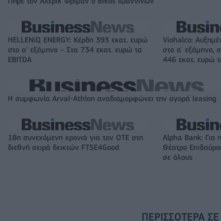
Πήρε τον Αλέρικ Φρίμαν ο Βίκος Ιωαννίνων
HELLENiQ ENERGY: Κέρδη 393 εκατ. ευρώ
Viohalco: Αυξημέ
στο α' εξάμηνο – Στα 734 εκατ. ευρώ τα
στο α' εξάμηνο, σ
EBITDA
446 εκατ. ευρώ 
Η συμφωνία Arval-Athlon αναδιαμορφώνει την αγορά leasing
18η συνεχόμενη χρονιά για τον ΟΤΕ στη
Alpha Bank: Για 
διεθνή σειρά δεικτών FTSE4Good
Θέατρο Επιδαύρου
σε όλους
ΠΕΡΙΣΣΌΤΕΡΑ ΣΕ