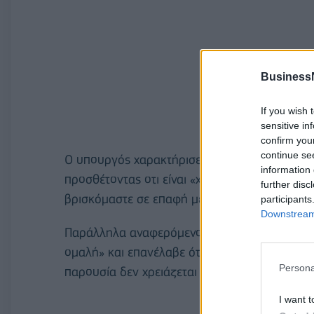
Business
If you wish 
sensitive in
confirm you
continue se
Ο υπουργός χαρακτήρισε «
επιχειρηματική απ
information 
προσθέτοντας οτι είναι «χρέος δικό μας να π
further disc
βρισκόμαστε σε επαφή με το υπ. Εργασίας».
participants
Downstream 
Παράλληλα αναφερόμενος στο ψηφιακό ραδιόφω
ομαλή» και επανέλαβε ότι «οι ραδιοφωνικοί 
Persona
παρουσία δεν χρειάζεται να ανησυχούν».
I want t