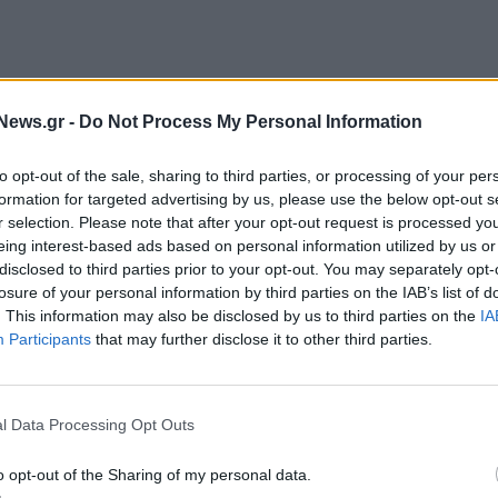
News.gr -
Do Not Process My Personal Information
to opt-out of the sale, sharing to third parties, or processing of your per
formation for targeted advertising by us, please use the below opt-out s
r selection. Please note that after your opt-out request is processed y
eing interest-based ads based on personal information utilized by us or
όφαση»
τη μη συμμετοχή του Μega στον διαγωνισμό,
disclosed to third parties prior to your opt-out. You may separately opt-
ροστατεύσουμε τους εργαζόμενους και γι' αυτό
losure of your personal information by third parties on the IAB’s list of
. This information may also be disclosed by us to third parties on the
IA
Participants
that may further disclose it to other third parties.
νο είπε ότι «η μετάβαση θα είναι σταδιακή και
σταθμοί με πρόγραμμα, προσωπικό και κοινωνική
l Data Processing Opt Outs
o opt-out of the Sharing of my personal data.