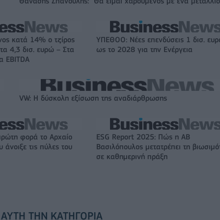
Θανάσης Σπανούλης: "Θα είμαι χαρούμενος με ένα μετάλλιο
νος κατά 14% ο τζίρος
ΥΠΕΘΟΟ: Νέες επενδύσεις 1 δισ. ευ
τα 4,3 δισ. ευρώ – Στα
ως το 2028 για την Ενέργεια
τα EBITDA
VW: Η δύσκολη εξίσωση της αναδιάρθρωσης
πρώτη φορά το Αρχαίο
ESG Report 2025: Πώς η ΑΒ
 άνοιξε τις πύλες του
Βασιλόπουλος μετατρέπει τη βιωσιμό
σε καθημερινή πράξη
 ΑΥΤΉ ΤΗΝ ΚΑΤΗΓΟΡΊΑ