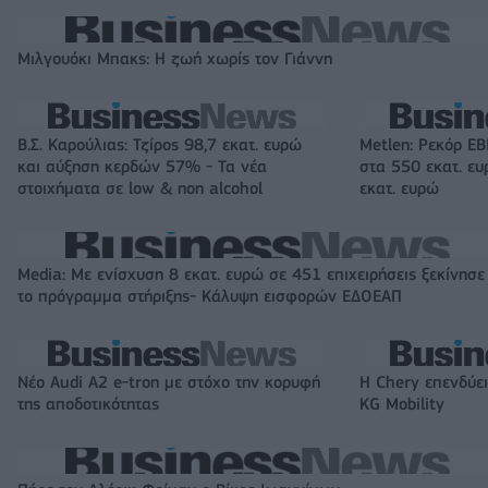
Μιλγουόκι Μπακς: Η ζωή χωρίς τον Γιάννη
Β.Σ. Καρούλιας: Τζίρος 98,7 εκατ. ευρώ
Metlen: Ρεκόρ EB
και αύξηση κερδών 57% - Τα νέα
στα 550 εκατ. ε
στοιχήματα σε low & non alcohol
εκατ. ευρώ
Media: Με ενίσχυση 8 εκατ. ευρώ σε 451 επιχειρήσεις ξεκίνησε
το πρόγραμμα στήριξης- Κάλυψη εισφορών ΕΔΟΕΑΠ
Νέο Audi A2 e-tron με στόχο την κορυφή
Η Chery επενδύει
της αποδοτικότητας
KG Mobility