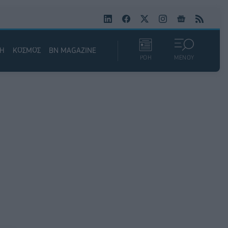
ΚΗ
ΚΟΣΜΟΣ
BN MAGAZINE
ΡΟΗ
ΜΕΝΟΥ