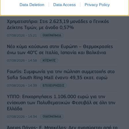
1,1534 δολάρια
Data Deletion
Data Access
Privacy Policy
07/08/2026 - 15:45
ΟΙΚΟΝΟΜΙΑ
Χρηματιστήριο: Στις 2.623,19 μονάδες ο Γενικός
Δείκτης Τιμών, με άνοδο 0,57%
07/08/2026 - 15:21
ΟΙΚΟΝΟΜΙΑ
Νέο κύμα καύσωνα στην Ευρώπη – Θερμοκρασίες
άνω των 40°C σε Ιταλία, Ισπανία και Βαλκάνια
07/08/2026 - 14:58
ΚΟΣΜΟΣ
Fourlis: Συμφωνία για την πώληση συμμετοχής στο
Sofia South Ring Mall έναντι 49,35 εκατ. ευρώ
07/08/2026 - 14:39
ΕΠΙΧΕΙΡΗΣΕΙΣ
ΥΠΠΟ: Επιχορηγήσεις 1.106.000 ευρώ για την
ενίσχυση των Πολυθεματικών Φεστιβάλ σε όλη την
Ελλάδα
07/08/2026 - 14:34
ΟΙΚΟΝΟΜΙΑ
Άρειος Πάγος- Ε. Μπακέλας: Δεν ανασύρεται από το