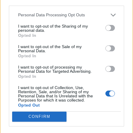
third parties.
Personal Data Processing Opt Outs
ΡΟΗ ΕΙΔΗΣΕΩΝ
I want to opt-out of the Sharing of my
personal data.
Opted In
ΥΠΑΑΤ: Επιπλέον 12,5 εκατ. ευρώ στις Περιφέρειες
για την ενίσχυση της βιοασφάλειας
I want to opt-out of the Sale of my
Personal Data.
07/08/2026 - 17:02
ΟΙΚΟΝΟΜΙΑ
Opted In
Deloitte Ελλάδος: Χρηματοοικονομικός σύμβουλος
I want to opt-out of processing my
της ΔΕΗ για την είσοδο στην πολωνική αγορά
Personal Data for Targeted Advertising.
Opted In
ενέργειας
07/08/2026 - 16:38
ΕΠΙΧΕΙΡΗΣΕΙΣ
I want to opt-out of Collection, Use,
Retention, Sale, and/or Sharing of my
Personal Data that Is Unrelated with the
Στρατηγική επένδυση του EFA GROUP στη Fractal
Purposes for which it was collected.
για την ανάπτυξη προηγμένων αμυντικών
Opted Out
τεχνολογιών
CONFIRM
07/08/2026 - 16:11
ΕΠΙΧΕΙΡΗΣΕΙΣ
Συνάλλαγμα: Το ευρώ ενισχύεται 0,08%, στα