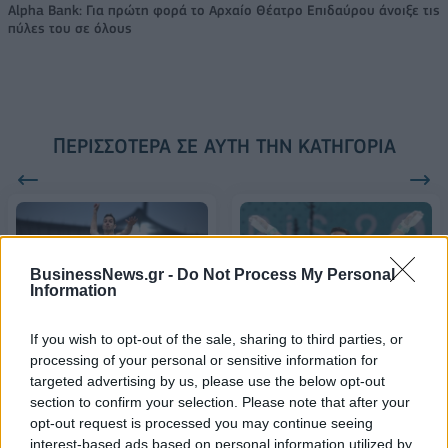
Alpha Bank: Για πρώτη φορά το Αρχαίο Θέατρο Επιδαύρου άνοιξε τις
πύλες του σε όλους
ΠΕΡΙΣΣΌΤΕΡΑ ΣΕ ΑΥΤΉ ΤΗΝ ΚΑΤΗΓΟΡΊΑ
BusinessNews.gr -
Do Not Process My Personal
Information
Ολυμπιακοί αγώνες: Ο
Ολυμπιακοί αγώνες:
If you wish to opt-out of the sale, sharing to third parties, or
Μίλτος Τεντόγλου
"Χάλκινος" ο Πετρούνιας
processing of your personal or sensitive information for
προκρίθηκε στον τελικό με
στους κρίκους -«Είμαι
targeted advertising by us, please use the below opt-out
ένα άλμα (8.32μ.)
τρις-Ολυμπιονίκης και
section to confirm your selection. Please note that after your
τρισευτυχισμένος»
04/08/2024 - 12:45
opt-out request is processed you may continue seeing
04/08/2024 - 18:12
interest-based ads based on personal information utilized by