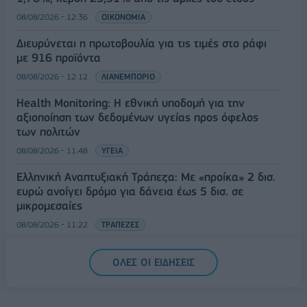
08/08/2026 - 12:36
ΟΙΚΟΝΟΜΙΑ
Διευρύνεται η πρωτοβουλία για τις τιμές στο ράφι
με 916 προϊόντα
08/08/2026 - 12:12
ΛΙΑΝΕΜΠΟΡΙΟ
Health Monitoring: Η εθνική υποδομή για την
αξιοποίηση των δεδομένων υγείας προς όφελος
των πολιτών
08/08/2026 - 11:48
ΥΓΕΙΑ
Ελληνική Αναπτυξιακή Τράπεζα: Με «προίκα» 2 δισ.
ευρώ ανοίγει δρόμο για δάνεια έως 5 δισ. σε
μικρομεσαίες
08/08/2026 - 11:22
ΤΡΑΠΕΖΕΣ
5G παντού, 6G στον ορίζοντα: Πού βρίσκεται η
ΟΛΕΣ ΟΙ ΕΙΔΗΣΕΙΣ
Ελλάδα στη μεγάλη τεχνολογική μετάβαση
08/08/2026 - 10:54
ΤΕΧΝΟΛΟΓΙΑ