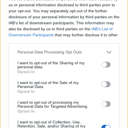
us or personal information disclosed to third parties prior to
your opt-out. You may separately opt-out of the further
disclosure of your personal information by third parties on the
IAB’s list of downstream participants. This information may
also be disclosed by us to third parties on the
IAB’s List of
Downstream Participants
that may further disclose it to other
third parties.
Personal Data Processing Opt Outs
I want to opt-out of the Sharing of my
personal data.
Opted In
ΡΟΗ ΕΙΔΗΣΕΩΝ
I want to opt-out of the Sale of my
Personal Data.
Opted In
Κορυφώνεται η έξοδος του Αυγούστου – Πάνω από
I want to opt-out of processing my
Personal Data for Targeted Advertising.
56.000 επιβάτες αναχωρούν σήμερα από τα
Opted In
λιμάνια της Αττικής
08/08/2026 - 14:30
ΕΛΛΑΔΑ
I want to opt-out of Collection, Use,
Retention, Sale, and/or Sharing of my