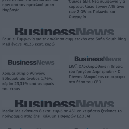
Όμιλος ΔΕΗ: Νέα συμφωνία για
πριν από τον ημιτελικό με τη
χαρτοφυλάκιο έργων ΑΠΕ άνω
Νορβηγία
των 2 GW σε Πολωνία και
Ουγγαρία
Fourlis: Συμφωνία για την πώληση συμμετοχής στο Sofia South Ring
Mall έναντι 49,35 εκατ. ευρώ
ΣΚΑΪ: Ολοκληρώθηκε η θητεία
του Γρηγόρη Δημητριάδη - Ο
Χρηματιστήριο Αθηνών:
Γιάννης Αλαφούζος επιστρέφει
Εβδομαδιαία άνοδος 1,76%,
στη θέση του CEO
κέρδη 23,31% από τις αρχές
του έτους
Media: Με ενίσχυση 8 εκατ. ευρώ σε 451 επιχειρήσεις ξεκίνησε το
πρόγραμμα στήριξης- Κάλυψη εισφορών ΕΔΟΕΑΠ