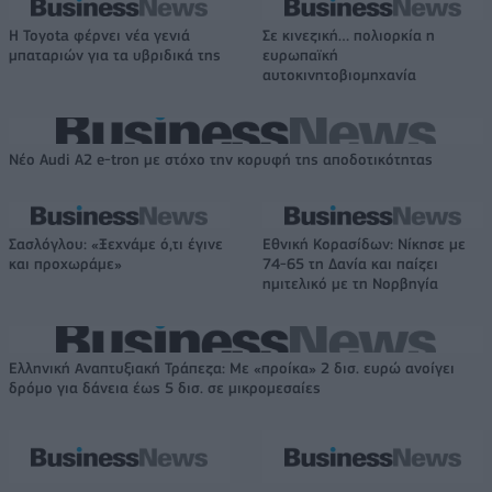
Η Toyota φέρνει νέα γενιά
Σε κινεζική… πολιορκία η
μπαταριών για τα υβριδικά της
ευρωπαϊκή
αυτοκινητοβιομηχανία
Νέο Audi A2 e-tron με στόχο την κορυφή της αποδοτικότητας
Σασλόγλου: «Ξεχνάμε ό,τι έγινε
Εθνική Κορασίδων: Νίκησε με
και προχωράμε»
74-65 τη Δανία και παίζει
ημιτελικό με τη Νορβηγία
Ελληνική Αναπτυξιακή Τράπεζα: Με «προίκα» 2 δισ. ευρώ ανοίγει
δρόμο για δάνεια έως 5 δισ. σε μικρομεσαίες