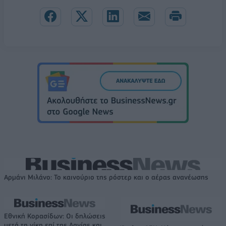
Αρμάνι Μιλάνο: Το καινούριο της ρόστερ και ο αέρας ανανέωσης
Εθνική Κορασίδων: Οι δηλώσεις
μετά τη νίκη επί της Δανίας και