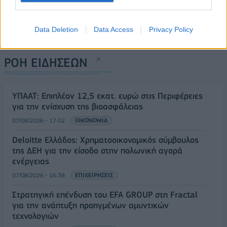
Data Deletion
Data Access
Privacy Policy
ΡΟΗ ΕΙΔΗΣΕΩΝ
ΥΠΑΑΤ: Επιπλέον 12,5 εκατ. ευρώ στις Περιφέρειες
για την ενίσχυση της βιοασφάλειας
07/08/2026 - 17:02
ΟΙΚΟΝΟΜΙΑ
Deloitte Ελλάδος: Χρηματοοικονομικός σύμβουλος
της ΔΕΗ για την είσοδο στην πολωνική αγορά
ενέργειας
07/08/2026 - 16:38
ΕΠΙΧΕΙΡΗΣΕΙΣ
Στρατηγική επένδυση του EFA GROUP στη Fractal
για την ανάπτυξη προηγμένων αμυντικών
τεχνολογιών