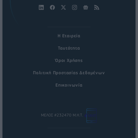
Η Εταιρεία
Ταυτότητα
Όροι Χρήσης
Πολιτική Προστασίας Δεδομένων
Επικοινωνία
ΜΕΛΟΣ #232470 Μ.Η.Τ.