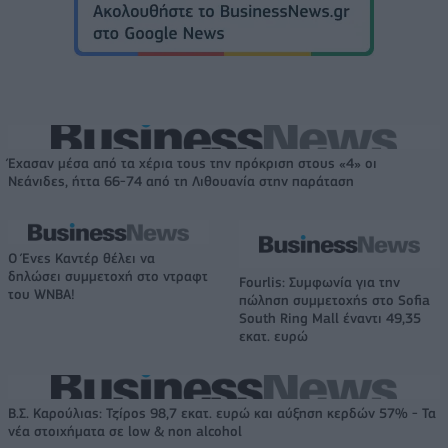
Έχασαν μέσα από τα χέρια τους την πρόκριση στους «4» οι
Νεάνιδες, ήττα 66-74 από τη Λιθουανία στην παράταση
Ο Ένες Καντέρ θέλει να
δηλώσει συμμετοχή στο ντραφτ
Fourlis: Συμφωνία για την
του WNBA!
πώληση συμμετοχής στο Sofia
South Ring Mall έναντι 49,35
εκατ. ευρώ
Β.Σ. Καρούλιας: Τζίρος 98,7 εκατ. ευρώ και αύξηση κερδών 57% - Τα
νέα στοιχήματα σε low & non alcohol