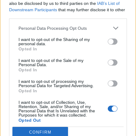
also be disclosed by us to third parties on the
IAB’s List of
Downstream Participants
that may further disclose it to other
third parties.
Personal Data Processing Opt Outs
I want to opt-out of the Sharing of my
personal data.
Το... Made in China
Opted In
Απόφαση-σταθμός
παρκάρει για τα καλά στην
Πρωτοδικείου Αθηνών:
Ελλάδα
I want to opt-out of the Sale of my
Ακύρωση καταγγελίας
Personal Data.
δανείου 10 εκατ. ευρώ
15/05/2025 - 08:57
Opted In
οφειλέτη
I want to opt-out of processing my
15/05/2025 - 12:45
Personal Data for Targeted Advertising.
Opted In
I want to opt-out of Collection, Use,
Retention, Sale, and/or Sharing of my
Personal Data that Is Unrelated with the
Purposes for which it was collected.
Opted Out
CONFIRM