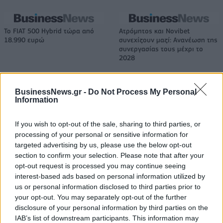
Το FIAT 500 Hybrid τώρα από
Ατρόμητος και Novibet
18.990 ευρώ
συνεχίζουν μαζί: Ανανέωση της
συνεργασίας τους μέχρι το
2028
BusinessNews.gr -
Do Not Process My Personal
18η συνεχόμενη χρονιά για τον ΟΤΕ στη διεθνή σειρά δεικτών
Information
FTSE4Good
If you wish to opt-out of the sale, sharing to third parties, or
processing of your personal or sensitive information for
Alpha Bank: Για πρώτη φορά το Αρχαίο Θέατρο Επιδαύρου άνοιξε τις
targeted advertising by us, please use the below opt-out
πύλες του σε όλους
section to confirm your selection. Please note that after your
opt-out request is processed you may continue seeing
interest-based ads based on personal information utilized by
us or personal information disclosed to third parties prior to
your opt-out. You may separately opt-out of the further
disclosure of your personal information by third parties on the
ΠΕΡΙΣΣΌΤΕΡΑ ΣΕ ΑΥΤΉ ΤΗΝ ΚΑΤΗΓΟΡΊΑ
IAB’s list of downstream participants. This information may