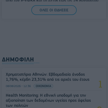
από τον e-ΕΦΚΑ και τη ΔΥΠΑ έως τις 14 Αυγούστου
08/08/2026 - 12:58
ΟΙΚΟΝΟΜΙΑ
ΟΛΕΣ ΟΙ ΕΙΔΗΣΕΙΣ
Οι Hamilton Reserve Bank και SEE Capital
Hamilton Ltd. συνάπτουν συμφωνία υπηρεσιών
μάρκετινγκ
08/08/2026 - 13:44
ΕΠΙΧΕΙΡΗΣΕΙΣ
ΔΗΜΟΦΙΛΗ
Χρηματιστήριο Αθηνών: Εβδομαδιαία άνοδος
1,76%, κέρδη 23,31% από τις αρχές του έτους
08/08/2026 - 12:36
ΟΙΚΟΝΟΜΙΑ
Health Monitoring: Η εθνική υποδομή για την
αξιοποίηση των δεδομένων υγείας προς όφελος
των πολιτών