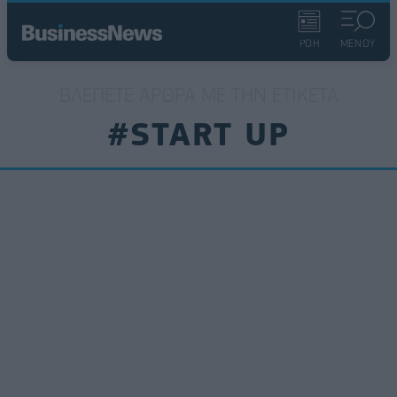
ΡΟΗ
ΜΕΝΟΥ
ΒΛΈΠΕΤΕ ΆΡΘΡΑ ΜΕ ΤΗΝ ΕΤΙΚΈΤΑ
#START UP