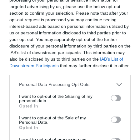
Τ. Θεοδωρικάκος: Η ενίσχυση της βιομηχανίας
targeted advertising by us, please use the below opt-out
διασφαλίζει την ανάπτυξη, την ασφάλεια και
section to confirm your selection. Please note that after your
καλύτερους μισθούς
opt-out request is processed you may continue seeing
09/08/2026 - 11:43
ΠΟΛΙΤΙΚΗ
interest-based ads based on personal information utilized by
us or personal information disclosed to third parties prior to
Υπ. Μεταφορών: Οριστική λύση στο ζήτημα των
your opt-out. You may separately opt-out of the further
πινακίδων κυκλοφορίας - Τέλος στις χρονοβόρες
disclosure of your personal information by third parties on the
διαδικασίες
IAB’s list of downstream participants. This information may
also be disclosed by us to third parties on the
IAB’s List of
09/08/2026 - 11:18
ΕΛΛΑΔΑ
Downstream Participants
that may further disclose it to other
Στα 15 δισ. ευρώ ο στόχος για νέα δάνεια το 2026
third parties.
- Η «ακτινογραφία» της κερδοφορίας των
τραπεζών το α΄ εξάμηνο
Personal Data Processing Opt Outs
09/08/2026 - 10:52
ΤΡΑΠΕΖΕΣ
I want to opt-out of the Sharing of my
personal data.
Ισπανία – Ιταλία: Κλιμακώνεται η αντιπαράθεση για
Opted In
το μεταναστευτικό με αμοιβαίους συνοριακούς
ελέγχους
I want to opt-out of the Sale of my
Personal Data.
09/08/2026 - 10:29
ΚΟΣΜΟΣ
Opted In
Αλ. Τσίπρας: Στις 2 Σεπτεμβρίου η παρουσίαση του
I want to opt-out of processing my