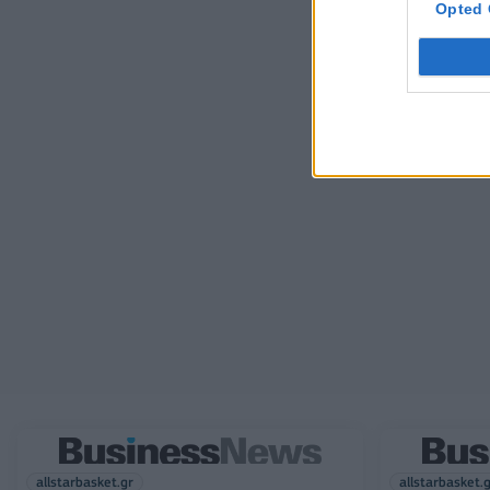
Opted 
allstarbasket.gr
allstarbasket.