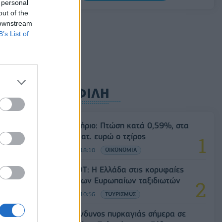
 personal
Σαουδική Αραβία, Τουρκία και Πακιστάν
out of the
υπογράφουν κοινή αμυντική συμφωνία
 downstream
07/08/2026 - 13:47
ΚΟΣΜΟΣ
B’s List of
ΔΗΜΟΦΙΛΗ
Χρηματιστήριο: Πτώση κατά 0,59%, στα
320,42 εκατ. ευρώ ο τζίρος
06/08/2026 - 18:10
ΟΙΚΟΝΟΜΙΑ
Έρευνα ΕΟΤ: Η Ελλάδα στις κορυφαίες
επιλογές των Ευρωπαίων ταξιδιωτών
07/08/2026 - 10:56
ΤΟΥΡΙΣΜΟΣ
Υψηλός κίνδυνος πυρκαγιάς σήμερα σε