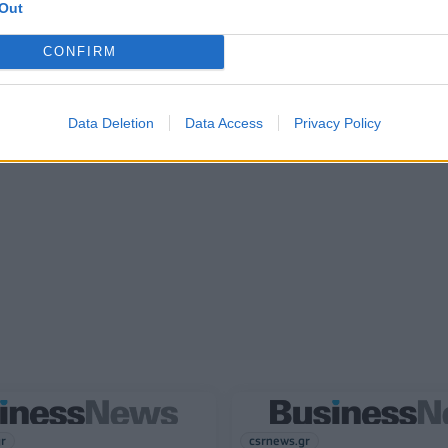
Out
CONFIRM
Data Deletion
Data Access
Privacy Policy
gr
csrnews.gr