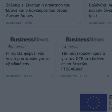
Ζαλγκίρις: Επίσημη η απόκτηση του
Βαλένθια: 
Έβανς και ο δανεισμός του στους
και τον δίν
Λόντον Λάιονς
(pic)
07/08/2026 - 14:30
07/08/2026 - 14
fleetnews.gr
csrnews.gr
Η Toyota φέρνει νέα
18η συνεχόμενη χρονιά
γενιά μπαταριών για τα
για τον ΟΤΕ στη διεθνή
υβριδικά της
σειρά δεικτών
FTSE4Good
07/08/2026 - 05:22
06/08/2026 - 11:42