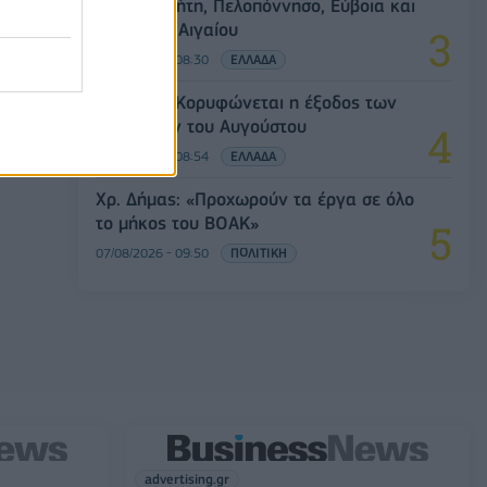
Αττική, Κρήτη, Πελοπόννησο, Εύβοια και
νησιά του Αιγαίου
07/08/2026 - 08:30
ΕΛΛΑΔΑ
Πειραιάς: Κορυφώνεται η έξοδος των
αδειούχων του Αυγούστου
07/08/2026 - 08:54
ΕΛΛΑΔΑ
Χρ. Δήμας: «Προχωρούν τα έργα σε όλο
το μήκος του ΒΟΑΚ»
07/08/2026 - 09:50
ΠΟΛΙΤΙΚΗ
advertising.gr