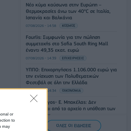
Νέο κύμα καύσωνα στην Ευρώπη –
Θερμοκρασίες άνω των 40°C σε Ιταλία,
Ισπανία και Βαλκάνια
07/08/2026 - 14:58
ΚΟΣΜΟΣ
Fourlis: Συμφωνία για την πώληση
συμμετοχής στο Sofia South Ring Mall
έναντι 49,35 εκατ. ευρώ
07/08/2026 - 14:39
ΕΠΙΧΕΙΡΗΣΕΙΣ
ΥΠΠΟ: Επιχορηγήσεις 1.106.000 ευρώ για
την ενίσχυση των Πολυθεματικών
Φεστιβάλ σε όλη την Ελλάδα
07/08/2026 - 14:34
ΟΙΚΟΝΟΜΙΑ
Άρειος Πάγος- Ε. Μπακέλας: Δεν
ανασύρεται από το αρχείο η υπόθεση των
sonal or
υποκλοπών
ection to
07/08/2026 - 14:11
ΕΛΛΑΔΑ
ΟΛΕΣ ΟΙ ΕΙΔΗΣΕΙΣ
ou may