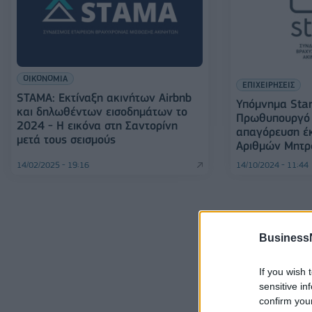
ΟΙΚΟΝΟΜΙΑ
ΕΠΙΧΕΙΡΗΣΕΙΣ
STAMA: Εκτίναξη ακινήτων Airbnb
Υπόμνημα Sta
και δηλωθέντων εισοδημάτων το
Πρωθυπουργό κ
2024 - Η εικόνα στη Σαντορίνη
απαγόρευση έ
μετά τους σεισμούς
Αριθμών Μητρ
14/02/2025 - 19:16
14/10/2024 - 11:44
Business
If you wish 
sensitive in
confirm you