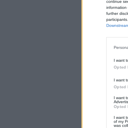
continue se
information 
further disc
participants
Downstream 
Persona
I want t
Opted 
I want t
Opted 
I want 
Advertis
Opted 
I want t
of my P
was col