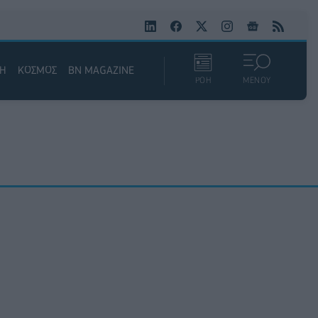
ΚΗ
ΚΟΣΜΟΣ
BN MAGAZINE
ΡΟΗ
ΜΕΝΟΥ