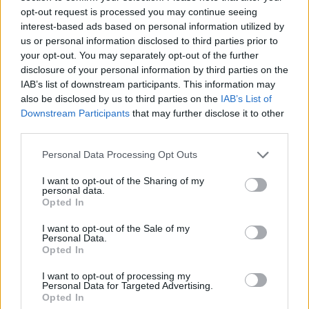
opt-out request is processed you may continue seeing
Πειραιάς: Κορυφώνεται η έξοδος των αδειούχων
interest-based ads based on personal information utilized by
του Αυγούστου
us or personal information disclosed to third parties prior to
07/08/2026 - 08:54
ΕΛΛΑΔΑ
your opt-out. You may separately opt-out of the further
disclosure of your personal information by third parties on the
Υψηλός κίνδυνος πυρκαγιάς σήμερα σε Αττική,
IAB’s list of downstream participants. This information may
Κρήτη, Πελοπόννησο, Εύβοια και νησιά του Αιγαίου
also be disclosed by us to third parties on the
IAB’s List of
Downstream Participants
that may further disclose it to other
07/08/2026 - 08:30
ΕΛΛΑΔΑ
third parties.
Άνοδος του πετρελαίου μετά τις απειλές του Ιράν
για τα Στενά του Ορμούζ
Personal Data Processing Opt Outs
07/08/2026 - 08:13
ΚΟΣΜΟΣ
I want to opt-out of the Sharing of my
personal data.
Χρηματιστήριο: Πτώση κατά 0,59%, στα 320,42
Opted In
εκατ. ευρώ ο τζίρος
I want to opt-out of the Sale of my
06/08/2026 - 18:10
ΟΙΚΟΝΟΜΙΑ
Personal Data.
Opted In
ΟΠΕΚΑ: Αύριο η δεύτερη πληρωμή των δικαιούχων
του Λογαριασμού Αγροτικής Εστίας
I want to opt-out of processing my
Personal Data for Targeted Advertising.
06/08/2026 - 17:40
ΟΙΚΟΝΟΜΙΑ
Opted In