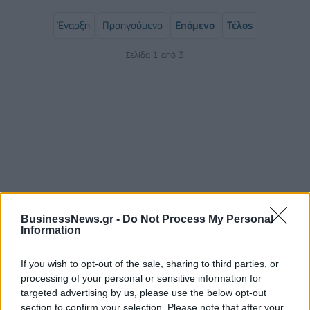
Έναρξη
Προηγούμενο
Επόμενο
Τέλος
Σελίδα 1 από 3
BusinessNews.gr -
Do Not Process My Personal
ΡΟΗ ΕΙΔΗΣΕΩΝ
Information
If you wish to opt-out of the sale, sharing to third parties, or
Ταϊλάνδη: Επτά νεκροί, 15 τραυματίες από
processing of your personal or sensitive information for
πυροβολισμούς σε σχολείο - Αυτοκτόνησε ο δράστης
targeted advertising by us, please use the below opt-out
07/08/2026 - 09:11
ΚΟΣΜΟΣ
section to confirm your selection. Please note that after your