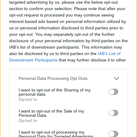
56.000 επιβάτες αναχωρούν σήμερα από τα
targeted advertising by us, please use the below opt-out
λιμάνια της Αττικής
section to confirm your selection. Please note that after your
opt-out request is processed you may continue seeing
08/08/2026 - 14:30
ΕΛΛΑΔΑ
interest-based ads based on personal information utilized by
Δυτική Αττική: Η επόμενη ημέρα μετά τις πυρκαγιές
us or personal information disclosed to third parties prior to
– Τα έργα Antinero και η «μάχη» πριν από τις
your opt-out. You may separately opt-out of the further
βροχές
disclosure of your personal information by third parties on the
IAB’s list of downstream participants. This information may
08/08/2026 - 14:08
ΕΛΛΑΔΑ
also be disclosed by us to third parties on the
IAB’s List of
Downstream Participants
that may further disclose it to other
Ειδικό Χωροταξικό για τον Τουρισμό: Οι νέοι
third parties.
κανόνες για επενδύσεις, νησιά και προορισμούς υπό
πίεση
Personal Data Processing Opt Outs
08/08/2026 - 13:21
ΤΟΥΡΙΣΜΟΣ
I want to opt-out of the Sharing of my
Υπουργείο Εργασίας: Ο “χάρτης” των πληρωμών
personal data.
Opted In
από τον e-ΕΦΚΑ και τη ΔΥΠΑ έως τις 14 Αυγούστου
08/08/2026 - 12:58
ΟΙΚΟΝΟΜΙΑ
I want to opt-out of the Sale of my
Personal Data.
Οι Hamilton Reserve Bank και SEE Capital
Opted In
Hamilton Ltd. συνάπτουν συμφωνία υπηρεσιών
I want to opt-out of processing my
μάρκετινγκ
Personal Data for Targeted Advertising.