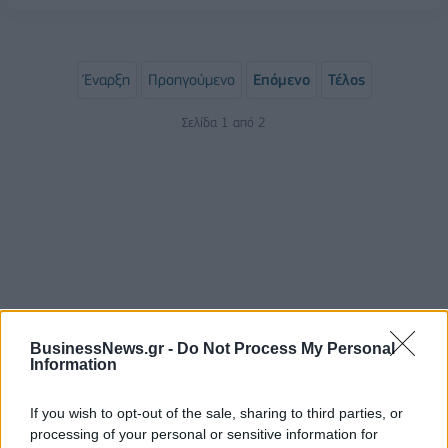
Έναρξη
Προηγούμενο
Επόμενο
Τέλος
Σελίδα 1 από 2
BusinessNews.gr -
Do Not Process My Personal
ΡΟΗ ΕΙΔΗΣΕΩΝ
Information
If you wish to opt-out of the sale, sharing to third parties, or
Κορυφώνεται η έξοδος του Αυγούστου – Πάνω από
processing of your personal or sensitive information for