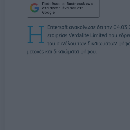
Πρόσθεσε το
BusinessNews
στα αγαπημένα σου στη
Google
Η
Entersoft ανακοίνωσε ότι την 04.03
εταιρείας Verdalite Limited που εδρ
του συνόλου των δικαιωμάτων ψήφου
μετοχές και δικαιώματα ψήφου.