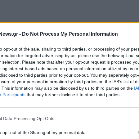
η μεταβολής σημαντικών συμμετοχών που
Verdalite Limited ανήκει κατά 100% στην εταιρεία
News.gr -
Do Not Process My Personal Information
λειοψηφία των μετοχών και δικαιωμάτων ψήφου της
to opt-out of the sale, sharing to third parties, or processing of your per
ιμο τίτλο επί της περιουσίας του οποίου έχει η
formation for targeted advertising by us, please use the below opt-out s
 στην Ελβετία.
r selection. Please note that after your opt-out request is processed y
eing interest-based ads based on personal information utilized by us or
 και έκαστη εκ των Olympia Group και Rackham
disclosed to third parties prior to your opt-out. You may separately opt-
 13,59%, ήτοι 4.077.932 μετοχές και δικαιώματα
losure of your personal information by third parties on the IAB’s list of
. This information may also be disclosed by us to third parties on the
IA
Participants
that may further disclose it to other third parties.
l Data Processing Opt Outs
o opt-out of the Sharing of my personal data.
ΕΠΙΧΕΙΡΗΣΕΙΣ