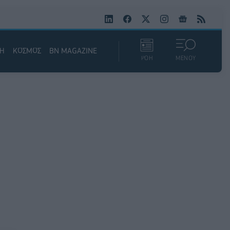
ΚΗ
ΚΟΣΜΟΣ
BN MAGAZINE
ΡΟΗ
ΜΕΝΟΥ