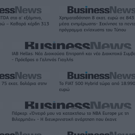
ITDA στο α' εξάμηνο,
Χρηματοδότηση 8 εκατ. ευρώ σε 843
υρώ – Καθαρά κέρδη 313
μέσα ενημέρωσης- Ξεκίνησε το πεντ
πρόγραμμα ενίσχυσης του Τύπου
IAB Hellas: Νέα Διοικούσα Επιτροπή και νέο Διοικητικό Συμβ
- Πρόεδρος ο Γαληνός Γιαγλής
 75 εκατ. δολάρια στην
Το FIAT 500 Hybrid τώρα από 18.99
ευρώ
Πάρκερ: «Όνειρό μου να κατακτήσω το ΝΒΑ Europe με τη
Βιλερμπάν» - Η διευκρινιστική ανάρτηση που έκανε