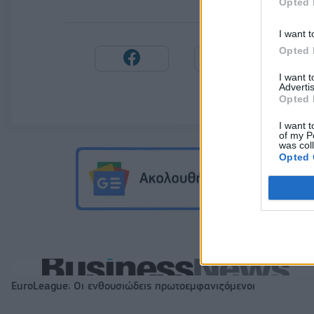
Opted 
I want t
Opted 
I want 
Advertis
Opted 
I want t
of my P
was col
Opted 
EuroLeague: Οι ενθουσιώδεις πρωτοεμφανιζόμενοι