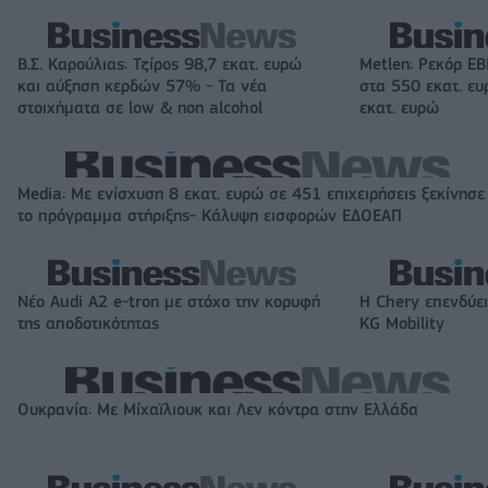
Β.Σ. Καρούλιας: Τζίρος 98,7 εκατ. ευρώ
Metlen: Ρεκόρ EB
και αύξηση κερδών 57% - Τα νέα
στα 550 εκατ. ε
στοιχήματα σε low & non alcohol
εκατ. ευρώ
Media: Με ενίσχυση 8 εκατ. ευρώ σε 451 επιχειρήσεις ξεκίνησε
το πρόγραμμα στήριξης- Κάλυψη εισφορών ΕΔΟΕΑΠ
Νέο Audi A2 e-tron με στόχο την κορυφή
Η Chery επενδύει
της αποδοτικότητας
KG Mobility
Ουκρανία: Με Μίχαϊλιουκ και Λεν κόντρα στην Ελλάδα