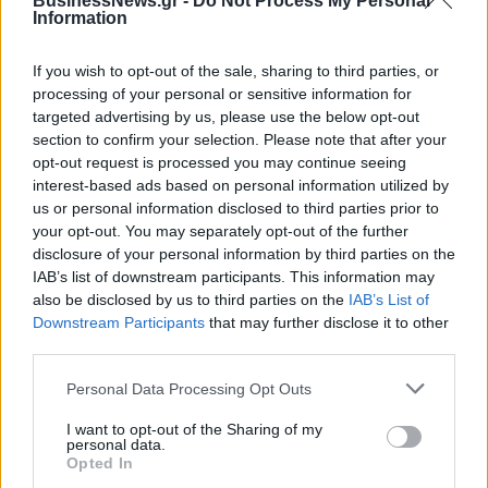
BusinessNews.gr -
Do Not Process My Personal
09/08/2026 - 12:57
ΚΟΣΜΟΣ
Information
Αυξημένη η επιβατική κίνηση από το λιμάνι του
Πειραιά – Περίπου 60.000 ταξίδεψαν Παρασκευή
If you wish to opt-out of the sale, sharing to third parties, or
και Σάββατο
processing of your personal or sensitive information for
targeted advertising by us, please use the below opt-out
09/08/2026 - 12:33
ΕΛΛΑΔΑ
section to confirm your selection. Please note that after your
Από τη Δυτική Αττική στη Νότια Γαλλία : Οι εμπειρίες
opt-out request is processed you may continue seeing
Ελλήνων και Γάλλων πυροσβεστών από τα πύρινα
interest-based ads based on personal information utilized by
μέτωπα
us or personal information disclosed to third parties prior to
your opt-out. You may separately opt-out of the further
09/08/2026 - 12:08
ΚΟΣΜΟΣ
disclosure of your personal information by third parties on the
Δεύτερη πηγή εισοδήματος για τους επαγγελματίες
IAB’s list of downstream participants. This information may
ψαράδες ο αλιευτικός τουρισμός
also be disclosed by us to third parties on the
IAB’s List of
Downstream Participants
that may further disclose it to other
09/08/2026 - 12:08
ΤΟΥΡΙΣΜΟΣ
third parties.
Τ. Θεοδωρικάκος: Η ενίσχυση της βιομηχανίας
Personal Data Processing Opt Outs
διασφαλίζει την ανάπτυξη, την ασφάλεια και
καλύτερους μισθούς
I want to opt-out of the Sharing of my
personal data.
09/08/2026 - 11:43
ΠΟΛΙΤΙΚΗ
Opted In