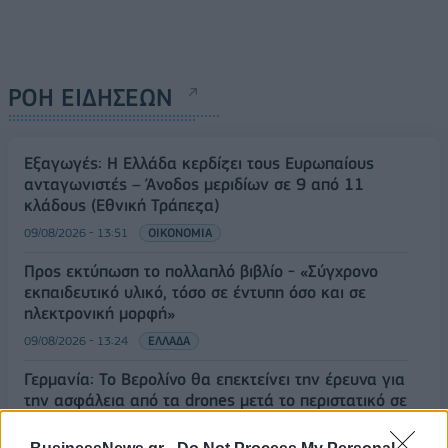
ΡΟΗ ΕΙΔΗΣΕΩΝ
Εξαγωγές: Η Ελλάδα κερδίζει τους Ευρωπαίους
ανταγωνιστές – Άνοδος μεριδίων σε 9 από 11
κλάδους (Εθνική Τράπεζα)
09/08/2026 - 13:51
ΟΙΚΟΝΟΜΙΑ
Προς εκτύπωση το πολλαπλό βιβλίο - «Σύγχρονο
εκπαιδευτικό υλικό, τόσο σε έντυπη όσο και σε
ηλεκτρονική μορφή»
09/08/2026 - 13:24
ΕΛΛΑΔΑ
Γερμανία: Το Βερολίνο θα επεκτείνει την έρευνα για
την ασφάλεια από τα drones μετά το περιστατικό σε
αεροδρόμιο