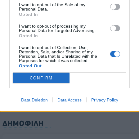
Υπ. Μεταφορών: Οριστική λύση στο ζήτημα των
I want to opt-out of the Sale of my
πινακίδων κυκλοφορίας - Τέλος στις χρονοβόρες
Personal Data.
διαδικασίες
Opted In
09/08/2026 - 11:18
ΕΛΛΑΔΑ
I want to opt-out of processing my
Personal Data for Targeted Advertising.
Στα 15 δισ. ευρώ ο στόχος για νέα δάνεια το 2026
Opted In
- Η «ακτινογραφία» της κερδοφορίας των
τραπεζών το α΄ εξάμηνο
I want to opt-out of Collection, Use,
Retention, Sale, and/or Sharing of my
09/08/2026 - 10:52
ΤΡΑΠΕΖΕΣ
Personal Data that Is Unrelated with the
ΟΛΕΣ ΟΙ ΕΙΔΗΣΕΙΣ
Purposes for which it was collected.
Opted Out
Ισπανία – Ιταλία: Κλιμακώνεται η αντιπαράθεση για
το μεταναστευτικό με αμοιβαίους συνοριακούς
CONFIRM
ελέγχους
09/08/2026 - 10:29
ΚΟΣΜΟΣ
Data Deletion
Data Access
Privacy Policy
ΔΗΜΟΦΙΛΗ