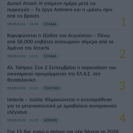
Δυτική Αττική: Η επόμενη ημέρα μετά τις
πυρκαγιές – Τα έργα Antinero και η «μάχη» πριν
από τις βροχές
08/08/2026 - 14:08
ΕΛΛΑΔΑ
Κορυφώνεται η έξοδος του Αυγούστου – Πάνω
από 56.000 επιβάτες αναχωρούν σήμερα από τα
λιμάνια της Αττικής
08/08/2026 - 14:30
ΕΛΛΑΔΑ
Αλ. Τσίπρας: Στις 2 Σεπτεμβρίου η παρουσίαση του
οικονομικού προγράμματος της ΕΛ.Α.Σ. στη
Θεσσαλονίκη
09/08/2026 - 10:03
ΠΟΛΙΤΙΚΗ
Ισπανία – Ιταλία: Κλιμακώνεται η αντιπαράθεση
για το μεταναστευτικό με αμοιβαίους συνοριακούς
ελέγχους
09/08/2026 - 10:29
ΚΟΣΜΟΣ
Στα 15 δισ. ευρώ ο στόχος για νέα δάνεια το 2026