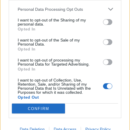
09/08/2026 - 11:18
ΕΛΛΑΔΑ
Personal Data Processing Opt Outs
I want to opt-out of the Sharing of my
personal data.
Opted In
I want to opt-out of the Sale of my
Personal Data.
ΔΗΜΟΦΙΛΗ
Opted In
I want to opt-out of processing my
Personal Data for Targeted Advertising.
Αλ. Τσίπρας: Στις 2 Σεπτεμβρίου η παρουσίαση του
Opted In
οικονομικού προγράμματος της ΕΛ.Α.Σ. στη
I want to opt-out of Collection, Use,
Θεσσαλονίκη
Retention, Sale, and/or Sharing of my
Personal Data that Is Unrelated with the
09/08/2026 - 10:03
ΠΟΛΙΤΙΚΗ
Purposes for which it was collected.
Opted Out
Ισπανία – Ιταλία: Κλιμακώνεται η αντιπαράθεση
για το μεταναστευτικό με αμοιβαίους συνοριακούς
CONFIRM
ελέγχους
09/08/2026 - 10:29
ΚΟΣΜΟΣ
Data Deletion
Data Access
Privacy Policy