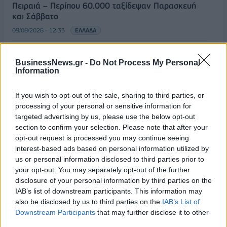
Πειραιά – Περίπου 60.000 ταξίδεψαν Παρασκευή
και Σάββατο
09/08/2026 - 12:33
ΕΛΛΑΔΑ
Από τη Δυτική Αττική στη Νότια Γαλλία : Οι εμπειρίες
Ελλήνων και Γάλλων πυροσβεστών από τα πύρινα
BusinessNews.gr -
Do Not Process My Personal
μέτωπα
Information
09/08/2026 - 12:08
ΚΟΣΜΟΣ
If you wish to opt-out of the sale, sharing to third parties, or
Δεύτερη πηγή εισοδήματος για τους επαγγελματίες
processing of your personal or sensitive information for
ψαράδες ο αλιευτικός τουρισμός
targeted advertising by us, please use the below opt-out
section to confirm your selection. Please note that after your
09/08/2026 - 12:08
ΤΟΥΡΙΣΜΟΣ
opt-out request is processed you may continue seeing
Τ. Θεοδωρικάκος: Η ενίσχυση της βιομηχανίας
interest-based ads based on personal information utilized by
διασφαλίζει την ανάπτυξη, την ασφάλεια και
us or personal information disclosed to third parties prior to
καλύτερους μισθούς
your opt-out. You may separately opt-out of the further
disclosure of your personal information by third parties on the
09/08/2026 - 11:43
ΠΟΛΙΤΙΚΗ
IAB’s list of downstream participants. This information may
also be disclosed by us to third parties on the
IAB’s List of
Υπ. Μεταφορών: Οριστική λύση στο ζήτημα των
ΟΛΕΣ ΟΙ ΕΙΔΗΣΕΙΣ
Downstream Participants
that may further disclose it to other
πινακίδων κυκλοφορίας - Τέλος στις χρονοβόρες
third parties.
διαδικασίες