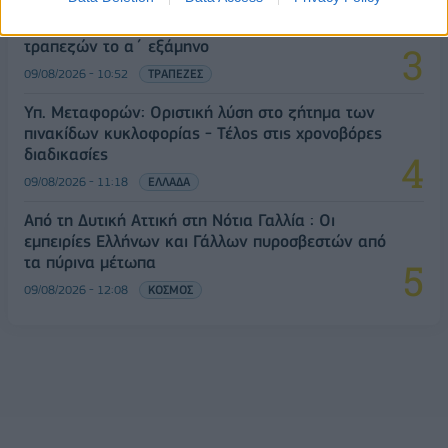
Στα 15 δισ. ευρώ ο στόχος για νέα δάνεια το 2026
- Η «ακτινογραφία» της κερδοφορίας των
τραπεζών το α΄ εξάμηνο
09/08/2026 - 10:52
ΤΡΑΠΕΖΕΣ
Υπ. Μεταφορών: Οριστική λύση στο ζήτημα των
πινακίδων κυκλοφορίας - Τέλος στις χρονοβόρες
διαδικασίες
09/08/2026 - 11:18
ΕΛΛΑΔΑ
Από τη Δυτική Αττική στη Νότια Γαλλία : Οι
εμπειρίες Ελλήνων και Γάλλων πυροσβεστών από
τα πύρινα μέτωπα
09/08/2026 - 12:08
ΚΟΣΜΟΣ