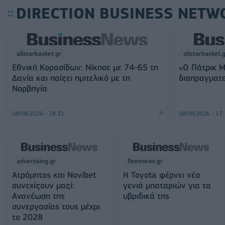
DIRECTION BUSINESS NETW
allstarbasket.gr
allstarbasket.
Εθνική Κορασίδων: Νίκησε με 74-65 τη
«Ο Πάτρικ Μ
Δανία και παίζει ημιτελικό με τη
διαπραγματε
Νορβηγία
08/08/2026 - 18:31
08/08/2026 - 17
advertising.gr
fleetnews.gr
Ατρόμητος και Novibet
Η Toyota φέρνει νέα
συνεχίζουν μαζί:
γενιά μπαταριών για τα
Ανανέωση της
υβριδικά της
συνεργασίας τους μέχρι
το 2028