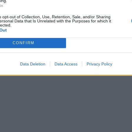
ing.
In
o opt-out of Collection, Use, Retention, Sale, and/or Sharing
ersonal Data that Is Unrelated with the Purposes for which it
lected.
Out
CONFIRM
Data Deletion
Data Access
Privacy Policy