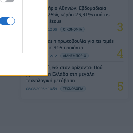
Χρηματιστήριο Αθηνών: Εβδομαδιαία
άνοδος 1,76%, κέρδη 23,31% από τις
αρχές του έτους
08/08/2026 - 12:36
ΟΙΚΟΝΟΜΙΑ
Διευρύνεται η πρωτοβουλία για τις τιμές
στο ράφι με 916 προϊόντα
08/08/2026 - 12:12
ΛΙΑΝΕΜΠΟΡΙΟ
5G παντού, 6G στον ορίζοντα: Πού
βρίσκεται η Ελλάδα στη μεγάλη
τεχνολογική μετάβαση
08/08/2026 - 10:54
ΤΕΧΝΟΛΟΓΙΑ