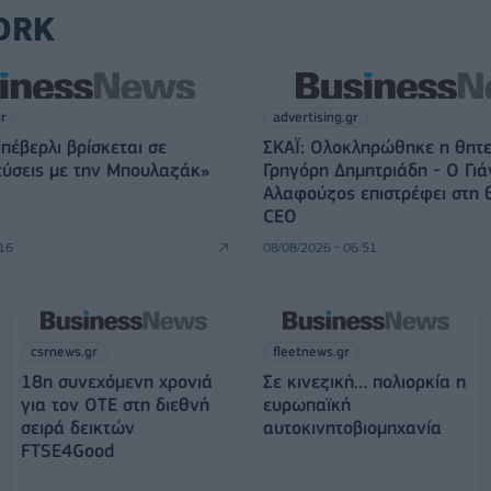
ORK
gr
advertising.gr
πέβερλι βρίσκεται σε
ΣΚΑΪ: Ολοκληρώθηκε η θητε
ύσεις με την Μπουλαζάκ»
Γρηγόρη Δημητριάδη - Ο Γιά
Αλαφούζος επιστρέφει στη 
CEO
:16
08/08/2026 - 06:51
csrnews.gr
fleetnews.gr
18η συνεχόμενη χρονιά
Σε κινεζική… πολιορκία η
για τον ΟΤΕ στη διεθνή
ευρωπαϊκή
σειρά δεικτών
αυτοκινητοβιομηχανία
FTSE4Good