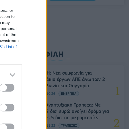
5G παντού, 6G στον ορίζοντα: Πού
sonal or
βρίσκεται η Ελλάδα στη μεγάλη
ection to
τεχνολογική μετάβαση
ou may
 personal
08/08/2026 - 10:54
ΤΕΧΝΟΛΟΓΙΑ
out of the
 downstream
B’s List of
ΔΗΜΟΦΙΛΗ
Όμιλος ΔΕΗ: Νέα συμφωνία για
χαρτοφυλάκιο έργων ΑΠΕ άνω των 2
GW σε Πολωνία και Ουγγαρία
08/08/2026 - 10:26
ΕΝΕΡΓΕΙΑ
Ελληνική Αναπτυξιακή Τράπεζα: Με
«προίκα» 2 δισ. ευρώ ανοίγει δρόμο για
δάνεια έως 5 δισ. σε μικρομεσαίες
08/08/2026 - 11:22
ΤΡΑΠΕΖΕΣ