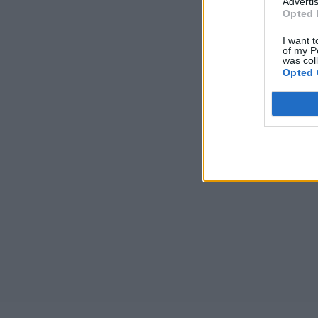
Advertis
Opted 
I want t
of my P
was col
Opted 