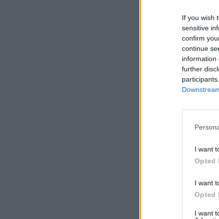
If you wish 
sensitive in
confirm you
continue se
information 
further disc
participants
Downstream 
Persona
I want t
Opted 
I want t
Opted 
I want 