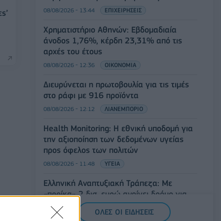
08/08/2026 - 13:44
ΕΠΙΧΕΙΡΗΣΕΙΣ
ες’
Χρηματιστήριο Αθηνών: Εβδομαδιαία
άνοδος 1,76%, κέρδη 23,31% από τις
αρχές του έτους
08/08/2026 - 12:36
ΟΙΚΟΝΟΜΙΑ
Διευρύνεται η πρωτοβουλία για τις τιμές
στο ράφι με 916 προϊόντα
08/08/2026 - 12:12
ΛΙΑΝΕΜΠΟΡΙΟ
Health Monitoring: Η εθνική υποδομή για
την αξιοποίηση των δεδομένων υγείας
προς όφελος των πολιτών
08/08/2026 - 11:48
ΥΓΕΙΑ
Ελληνική Αναπτυξιακή Τράπεζα: Με
«προίκα» 2 δισ. ευρώ ανοίγει δρόμο για
δάνεια έως 5 δισ. σε μικρομεσαίες
ΟΛΕΣ ΟΙ ΕΙΔΗΣΕΙΣ
08/08/2026 - 11:22
ΤΡΑΠΕΖΕΣ