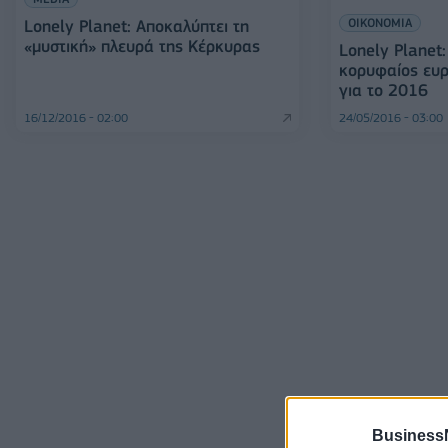
ΟΙΚΟΝΟΜΙΑ
Lonely Planet: Αποκαλύπτει τη
«μυστική» πλευρά της Κέρκυρας
Lonely Planet
κορυφαίος ευ
για το 2016
16/12/2016 - 02:00
24/05/2016 - 03:00
Business