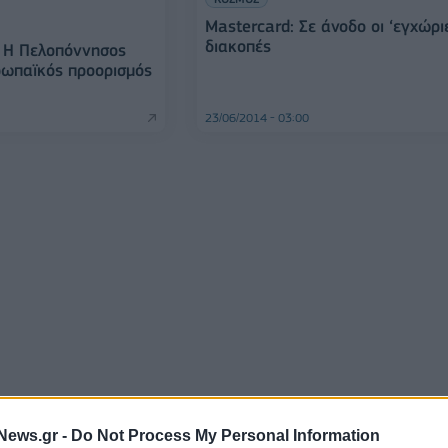
Μastercard: Σε άνοδο οι ‘εγχώρι
διακοπές
: Η Πελοπόννησος
ρωπαϊκός προορισμός
23/06/2014 - 03:00
News.gr -
Do Not Process My Personal Information