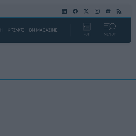
ΚΗ
ΚΟΣΜΟΣ
BN MAGAZINE
ΡΟΗ
ΜΕΝΟΥ