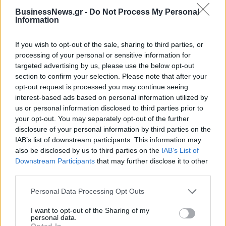
BusinessNews.gr -
Do Not Process My Personal
Information
If you wish to opt-out of the sale, sharing to third parties, or
ΔΗΜΟΦΙΛΗ
processing of your personal or sensitive information for
targeted advertising by us, please use the below opt-out
section to confirm your selection. Please note that after your
18η συνεχόμενη χρονιά για τον ΟΤΕ στη διεθνή
opt-out request is processed you may continue seeing
σειρά δεικτών FTSE4Good
interest-based ads based on personal information utilized by
06/08/2026 - 14:40
ESG
us or personal information disclosed to third parties prior to
your opt-out. You may separately opt-out of the further
Β.Σ. Καρούλιας: Τζίρος 98,7 εκατ. ευρώ και
disclosure of your personal information by third parties on the
αύξηση κερδών 57% - Τα νέα στοιχήματα σε low
IAB’s list of downstream participants. This information may
& non alcohol
also be disclosed by us to third parties on the
IAB’s List of
Downstream Participants
that may further disclose it to other
06/08/2026 - 11:48
ΕΠΙΧΕΙΡΗΣΕΙΣ
third parties.
Ο Demis Hassabis αναλαμβάνει Πρόεδρος της
Google DeepMind και Chief Scientist της Alphabet
Personal Data Processing Opt Outs
06/08/2026 - 09:32
ΠΡΟΣΩΠΑ
I want to opt-out of the Sharing of my
personal data.
Ρωσία: Η Μόσχα δηλώνει ότι κατέρριψε 605
Opted In