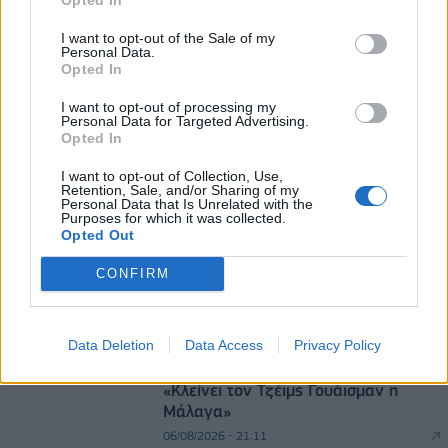
ουκρανικά drones τη νύχτα - Ελαφρές ζημιές σε
αποθήκη της Wildberries
I want to opt-out of the Sale of my
Personal Data.
06/08/2026 - 10:30
ΚΟΣΜΟΣ
Opted In
Metlen: Ρεκόρ EBITDA στο α' εξάμηνο, στα 550
I want to opt-out of processing my
Personal Data for Targeted Advertising.
εκατ. ευρώ – Καθαρά κέρδη 313 εκατ. ευρώ
Opted In
06/08/2026 - 09:12
ΕΠΙΧΕΙΡΗΣΕΙΣ
I want to opt-out of Collection, Use,
Retention, Sale, and/or Sharing of my
Personal Data that Is Unrelated with the
Purposes for which it was collected.
Opted Out
CONFIRM
DIRECTION BUSINESS NETWORK
Data Deletion
Data Access
Privacy Policy
allstarbasket.gr
«Κλείνει τον Τζέιμς Γουάισμαν η
Μάλαγα»
06/08/2026 - 21:11