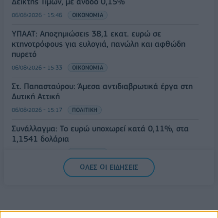
Δείκτης Τιμών, με άνοδο 0,15%
06/08/2026 - 15:46
ΟΙΚΟΝΟΜΙΑ
ΥΠΑΑΤ: Αποζημιώσεις 38,1 εκατ. ευρώ σε
κτηνοτρόφους για ευλογιά, πανώλη και αφθώδη
πυρετό
06/08/2026 - 15:33
ΟΙΚΟΝΟΜΙΑ
Στ. Παπασταύρου: Άμεσα αντιδιαβρωτικά έργα στη
Δυτική Αττική
06/08/2026 - 15:17
ΠΟΛΙΤΙΚΗ
Συνάλλαγμα: Το ευρώ υποχωρεί κατά 0,11%, στα
1,1541 δολάρια
06/08/2026 - 14:59
ΟΙΚΟΝΟΜΙΑ
ΟΛΕΣ ΟΙ ΕΙΔΗΣΕΙΣ