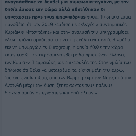
αναγκάσθηκε να δεχθεί μια συμφωνία-αγχόνη, με την
οποία έσωσε την χώρα αλλά αθετήθηκαν οι
υποσχέσεις προς τους ψηφοφόρους του».
Το δημοσίευμα
προσθέτει ότι «το 2019 κέρδισε τις εκλογές ο συντηρητικός
Κυριάκος Μητσοτάκης» και στην ανάλυσή του υπογραμμίζει:
«Δέκα χρόνια αργότερα φτάνει η μεγάλη ανατροπή. Η ομάδα
εκείνη υπουργών, το Eurogroup, η οποία ήθελε την χώρα
εκτός ευρώ, την περασμένη εβδομάδα όρισε έναν Έλληνα,
τον Κυριάκο Πιερρακάκη, ως επικεφαλής της. Στην ομιλία του
δήλωσε ότι θέλει να μετατρέψει τα είκοσι μέλη του ευρώ,
"σε ένα ενιαίο σώμα, από τον Βορρά μέχρι τον Νότο, από την
Ανατολή μέχρι την Δύση, ξεπερνώντας τους παλιούς
διαχωρισμούς σε εγκρατείς και σπάταλους"».