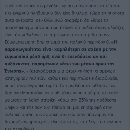
«ενώ την εποχή της μεγάλης κρίσης πάνω από ένα τέταρτο
του ενεργού πληθυσμού δεν είχε δουλειά, τώρα το ποσοστό
αυτό ανέρχεται στο 8%», ενώ αναφέρει ότι «ίσως το
σημαντικότερο μήνυμα που δείχνει ότι πολλά έχουν αλλάξει,
είναι ότι οι Έλληνες επιστρέφουν στην πατρίδα τους».
Σύμφωνα με το δημοσίευμα του ιταλικού περιοδικού,
«Η
παραγωγικότητα είναι χαμηλότερη σε σχέση με τον
ευρωπαϊκό μέσο όρο, ενώ οι επενδύσεις αν και
αυξάνονται, παραμένουν κάτω του μέσου όρου της
Ένωσης».
«Καταγράφεται μια φτωχοποίηση ορισμένων
κατηγοριών πολιτών, καθώς και περιπτώσεις διαφθοράς,
όπως στον αγροτικό τομέα. Tα προβλήματα ώθησαν τον
Κυριάκο Μητσοτάκη να υιοθετήσει κάποια μέτρα, τα οποία
μείωσαν τη λαϊκή στήριξη, γύρω στο 23% της πρόθεσης
ψήφου και έπεισαν τον Τσίπρα ότι μια επιστροφή στην
πολιτική αρένα, ως ενωτικό στοιχείο μιας αδύναμης και
διχασμένης αριστεράς, είναι δυνατή», καταλήγει η ανάλυση
του περιοδικού.