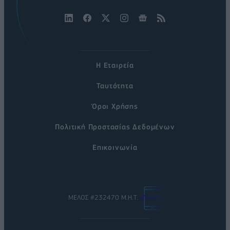
Η Εταιρεία
Ταυτότητα
Όροι Χρήσης
Πολιτική Προστασίας Δεδομένων
Επικοινωνία
ΜΕΛΟΣ #232470 Μ.Η.Τ.