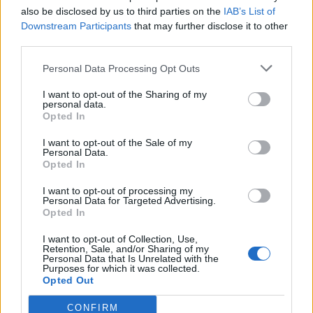
συνεργασίας τους μέχρι το
also be disclosed by us to third parties on the
IAB’s List of
2028
Downstream Participants
that may further disclose it to other
third parties.
Personal Data Processing Opt Outs
18η συνεχόμενη χρονιά για τον ΟΤΕ στη διεθνή σειρά δεικτών
FTSE4Good
I want to opt-out of the Sharing of my
personal data.
Opted In
Alpha Bank: Για πρώτη φορά το Αρχαίο Θέατρο Επιδαύρου άνοιξε τις
I want to opt-out of the Sale of my
Personal Data.
πύλες του σε όλους
Opted In
I want to opt-out of processing my
Personal Data for Targeted Advertising.
Opted In
ΠΕΡΙΣΣΌΤΕΡΑ ΣΕ ΑΥΤΉ ΤΗΝ ΚΑΤΗΓΟΡΊΑ
I want to opt-out of Collection, Use,
Retention, Sale, and/or Sharing of my
Personal Data that Is Unrelated with the
Purposes for which it was collected.
Opted Out
CONFIRM