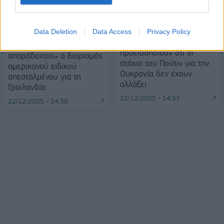
Data Deletion
Data Access
Privacy Policy
ΗΠΑ: Εκθέσεις
Κοπεγχάγη: «Eντελώς
προειδοποιούν ότι οι
απαράδεκτος» o διορισμός
στόχοι του Πούτιν για την
αμερικανού ειδικού
Ουκρανία δεν έχουν
απεσταλμένου για τη
αλλάξει
Γροιλανδία
22/12/2025 - 14:57
22/12/2025 - 14:30