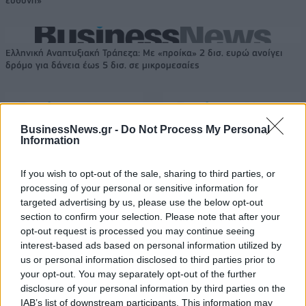
ευθύνη»
Ελληνική Αναπτυξιακή Τράπεζα: Με «προίκα» 2 δισ. ευρώ ανοίγει
δρόμο για δάνεια έως 5 δισ. σε μικρομεσαίες
BusinessNews.gr -
Do Not Process My Personal
Β.Σ. Καρούλιας: Τζίρος 98,7
Deloitte Ελλάδος:
Information
εκατ. ευρώ και αύξηση κερδών
Χρηματοοικονομικός
57% - Τα νέα στοιχήματα σε
σύμβουλος της ΔΕΗ για την
low & non alcohol
είσοδο στην πολωνική αγορά
If you wish to opt-out of the sale, sharing to third parties, or
ενέργειας
processing of your personal or sensitive information for
targeted advertising by us, please use the below opt-out
section to confirm your selection. Please note that after your
opt-out request is processed you may continue seeing
Η Chery επενδύει 75 εκατ. δολάρια στην KG Mobility
interest-based ads based on personal information utilized by
us or personal information disclosed to third parties prior to
your opt-out. You may separately opt-out of the further
disclosure of your personal information by third parties on the
Το FIAT 500 Hybrid τώρα από
Ατρόμητος και Novibet
18.990 ευρώ
συνεχίζουν μαζί: Ανανέωση της
IAB’s list of downstream participants. This information may