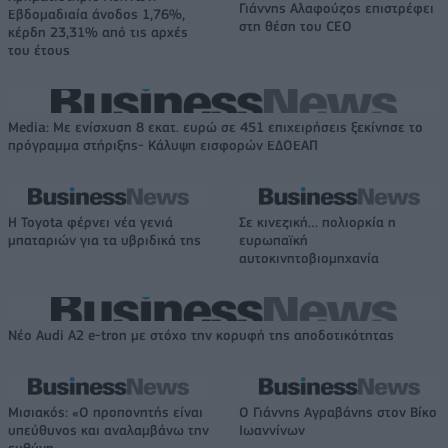
Γιάννης Αλαφούζος επιστρέφει
Εβδομαδιαία άνοδος 1,76%,
στη θέση του CEO
κέρδη 23,31% από τις αρχές
του έτους
Media: Με ενίσχυση 8 εκατ. ευρώ σε 451 επιχειρήσεις ξεκίνησε το
πρόγραμμα στήριξης- Κάλυψη εισφορών ΕΔΟΕΑΠ
Η Toyota φέρνει νέα γενιά
Σε κινεζική… πολιορκία η
μπαταριών για τα υβριδικά της
ευρωπαϊκή
αυτοκινητοβιομηχανία
Νέο Audi A2 e-tron με στόχο την κορυφή της αποδοτικότητας
Μισιακός: «Ο προπονητής είναι
Ο Γιάννης Αγραβάνης στον Βίκο
υπεύθυνος και αναλαμβάνω την
Ιωαννίνων