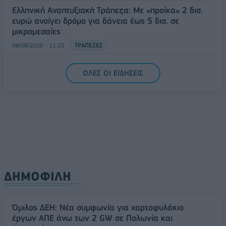
Ελληνική Αναπτυξιακή Τράπεζα: Με «προίκα» 2 δισ.
ευρώ ανοίγει δρόμο για δάνεια έως 5 δισ. σε
μικρομεσαίες
08/08/2026 - 11:22
ΤΡΑΠΕΖΕΣ
5G παντού, 6G στον ορίζοντα: Πού βρίσκεται η
ΟΛΕΣ ΟΙ ΕΙΔΗΣΕΙΣ
Ελλάδα στη μεγάλη τεχνολογική μετάβαση
08/08/2026 - 10:54
ΤΕΧΝΟΛΟΓΙΑ
ΔΗΜΟΦΙΛΗ
Όμιλος ΔΕΗ: Νέα συμφωνία για χαρτοφυλάκιο
έργων ΑΠΕ άνω των 2 GW σε Πολωνία και