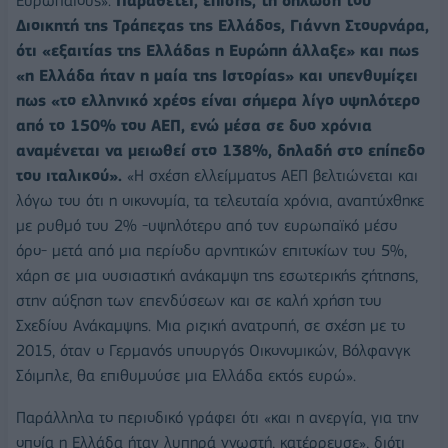
Ευρωπαίους».
Παραθέτει, επίσης, τη δήλωση του
Διοικητή της Τράπεζας της Ελλάδος, Γιάννη Στουρνάρα,
ότι «εξαιτίας της Ελλάδας η Ευρώπη άλλαξε» και πως
«η Ελλάδα ήταν η μαία της Ιστορίας» και υπενθυμίζει
πως «το ελληνικό χρέος είναι σήμερα λίγο υψηλότερο
από το 150% του ΑΕΠ, ενώ μέσα σε δυο χρόνια
αναμένεται να μειωθεί στο 138%, δηλαδή στο επίπεδο
του ιταλικού».
«Η σχέση ελλείμματος ΑΕΠ βελτιώνεται και
λόγω του ότι η οικονομία, τα τελευταία χρόνια, αναπτύχθηκε
με ρυθμό του 2% -υψηλότερο από τον ευρωπαϊκό μέσο
όρο- μετά από μια περίοδο αρνητικών επιτοκίων του 5%,
χάρη σε μια ουσιαστική ανάκαμψη της εσωτερικής ζήτησης,
στην αύξηση των επενδύσεων και σε καλή χρήση του
Σχεδίου Ανάκαμψης. Μια ριζική ανατροπή, σε σχέση με το
2015, όταν ο Γερμανός υπουργός Οικονομικών, Βόλφανγκ
Σόιμπλε, θα επιθυμούσε μια Ελλάδα εκτός ευρώ».
Παράλληλα το περιοδικό γράφει ότι «και η ανεργία, για την
οποία η Ελλάδα ήταν λυπηρά γνωστή, κατέρρευσε», διότι