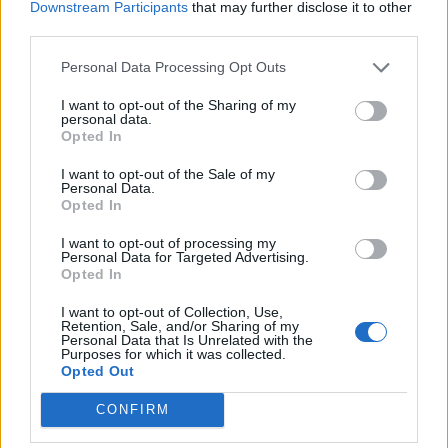
Ανανέωση της συνεργασίας τους μέχρι το 2028
Downstream Participants
that may further disclose it to other
third parties.
07/08/2026 - 11:50
ΑΘΛΗΤΙΣΜΟΣ
Personal Data Processing Opt Outs
Χρηματιστήριο: Στις 2.618,95 μονάδες ο Γενικός
Δείκτης Τιμών, με άνοδο 0,40%
I want to opt-out of the Sharing of my
personal data.
07/08/2026 - 13:07
ΟΙΚΟΝΟΜΙΑ
Opted In
Έρευνα ΕΟΤ: Η Ελλάδα στις κορυφαίες επιλογές
I want to opt-out of the Sale of my
των Ευρωπαίων ταξιδιωτών
Personal Data.
Opted In
07/08/2026 - 10:56
ΤΟΥΡΙΣΜΟΣ
I want to opt-out of processing my
Υψηλός κίνδυνος πυρκαγιάς σήμερα σε Αττική,
Personal Data for Targeted Advertising.
Κρήτη, Πελοπόννησο, Εύβοια και νησιά του Αιγαίου
Opted In
07/08/2026 - 08:30
ΕΛΛΑΔΑ
I want to opt-out of Collection, Use,
Retention, Sale, and/or Sharing of my
Χρηματιστήριο: Στις 2.623,19 μονάδες ο Γενικός
Personal Data that Is Unrelated with the
Δείκτης Τιμών, με άνοδο 0,57%
Purposes for which it was collected.
Opted Out
07/08/2026 - 15:21
ΟΙΚΟΝΟΜΙΑ
CONFIRM