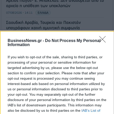
Άρειος Πάγος- Ε. Μπακέλας: Δεν ανασύρεται από το
αρχείο η υπόθεση των υποκλοπών
07/08/2026 - 14:11
ΕΛΛΑΔΑ
Σαουδική Αραβία, Τουρκία και Πακιστάν
υπογράφουν κοινή αμυντική συμφωνία
07/08/2026 - 13:47
ΚΟΣΜΟΣ
BusinessNews.gr -
Do Not Process My Personal
ΟΛΕΣ ΟΙ ΕΙΔΗΣΕΙΣ
Information
If you wish to opt-out of the sale, sharing to third parties, or
processing of your personal or sensitive information for
targeted advertising by us, please use the below opt-out
section to confirm your selection. Please note that after your
opt-out request is processed you may continue seeing
interest-based ads based on personal information utilized by
us or personal information disclosed to third parties prior to
ΔΗΜΟΦΙΛΗ
your opt-out. You may separately opt-out of the further
disclosure of your personal information by third parties on the
IAB’s list of downstream participants. This information may
Ατρόμητος και Novibet συνεχίζουν μαζί:
also be disclosed by us to third parties on the
IAB’s List of