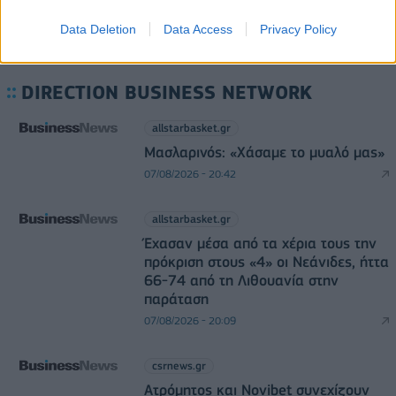
Data Deletion
Data Access
Privacy Policy
DIRECTION BUSINESS NETWORK
allstarbasket.gr
Μασλαρινός: «Χάσαμε το μυαλό μας»
07/08/2026 - 20:42
allstarbasket.gr
Έχασαν μέσα από τα χέρια τους την
πρόκριση στους «4» οι Νεάνιδες, ήττα
66-74 από τη Λιθουανία στην
παράταση
07/08/2026 - 20:09
csrnews.gr
Ατρόμητος και Novibet συνεχίζουν