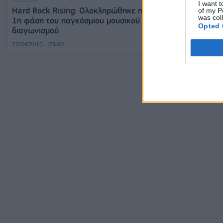
I want t
Hope
Hard Rock Rising: Ολοκληρώθηκε η
of my P
was col
1η φάση του παγκόσμιου μουσικού
Opted 
διαγωνισμού
22/04/2016 - 03:00
08/02/2016 - 02:00