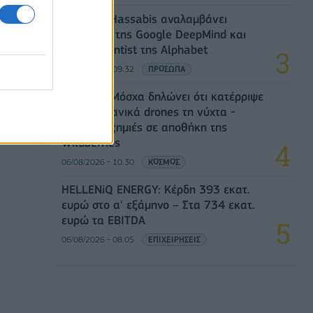
Ο Demis Hassabis αναλαμβάνει
Πρόεδρος της Google DeepMind και
Chief Scientist της Alphabet
06/08/2026 - 09:32
ΠΡΟΣΩΠΑ
Ρωσία: Η Μόσχα δηλώνει ότι κατέρριψε
605 ουκρανικά drones τη νύχτα -
Ελαφρές ζημιές σε αποθήκη της
Wildberries
06/08/2026 - 10:30
ΚΟΣΜΟΣ
HELLENiQ ENERGY: Κέρδη 393 εκατ.
ευρώ στο α' εξάμηνο – Στα 734 εκατ.
ευρώ τα EBITDA
06/08/2026 - 08:05
ΕΠΙΧΕΙΡΗΣΕΙΣ