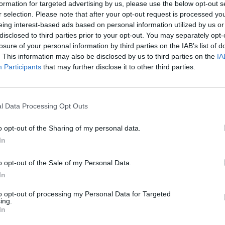
formation for targeted advertising by us, please use the below opt-out s
Hard Rock: Καταγγελία για τον
r selection. Please note that after your opt-out request is processed y
διαγωνισμό στο Ελληνικό
οσφεύγει στα
eing interest-based ads based on personal information utilized by us or
 τον αποκλεισμό της
disclosed to third parties prior to your opt-out. You may separately opt-
κό
losure of your personal information by third parties on the IAB’s list of
11/12/2019 - 17:32
. This information may also be disclosed by us to third parties on the
IA
Participants
that may further disclose it to other third parties.
l Data Processing Opt Outs
MEDIA
ρουσιάζει το Heals
HARD ROCK RISING: Την 1η Ιουν
o opt-out of the Sharing of my personal data.
ο ελληνικός τελικός
In
10/05/2016 - 03:00
o opt-out of the Sale of my Personal Data.
In
to opt-out of processing my Personal Data for Targeted
ing.
In
οσφορά στο City of