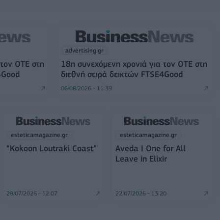
advertising.gr
 τον ΟΤΕ στη
18η συνεχόμενη χρονιά για τον ΟΤΕ στη
4Good
διεθνή σειρά δεικτών FTSE4Good
06/08/2026 - 11:39
esteticamagazine.gr
esteticamagazine.gr
“Kokoon Loutraki Coast”
Aveda I One for All
Leave in Elixir
28/07/2026 - 12:07
22/07/2026 - 13:20