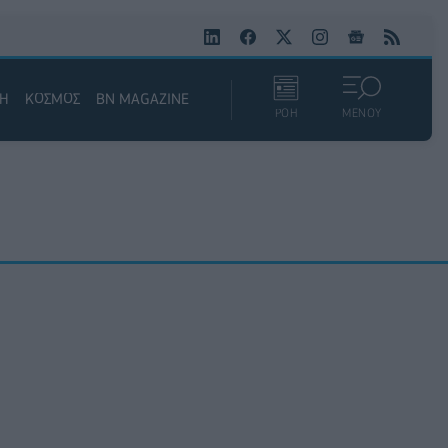
ΚΗ
ΚΟΣΜΟΣ
BN MAGAZINE
ΡΟΗ
ΜΕΝΟΥ