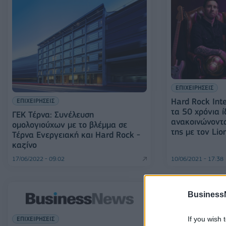
ΕΠΙΧΕΙΡΗΣΕΙΣ
Hard Rock Inte
ΕΠΙΧΕΙΡΗΣΕΙΣ
τα 50 χρόνια ί
ΓΕΚ Τέρνα: Συνέλευση
ανακοινώνοντα
ομολογιούχων με το βλέμμα σε
της με τον Lio
Τέρνα Ενεργειακή και Hard Rock -
καζίνο
17/06/2022 - 09:02
10/06/2021 - 17:38
Business
If you wish 
ΕΠΙΧΕΙΡΗΣΕΙΣ