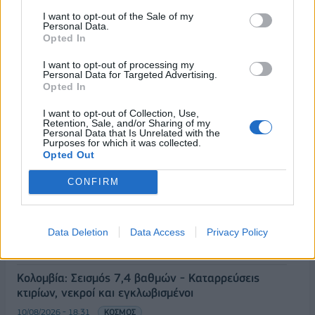
I want to opt-out of the Sale of my
Personal Data.
Opted In
I want to opt-out of processing my
Personal Data for Targeted Advertising.
Opted In
ΡΟΗ ΕΙΔΗΣΕΩΝ
I want to opt-out of Collection, Use,
Retention, Sale, and/or Sharing of my
Personal Data that Is Unrelated with the
Purposes for which it was collected.
Ξηρασία στη Γαλλία: Μέτρα περιορισμού της χρήσης
Opted Out
του νερού
CONFIRM
10/08/2026 - 19:21
ΚΟΣΜΟΣ
COSCO: Απολογισμός των 10 ετών από την είσοδο
στη μετοχική σύνθεση του ΟΛΠ
Data Deletion
Data Access
Privacy Policy
10/08/2026 - 18:53
ΕΠΙΧΕΙΡΗΣΕΙΣ
Κολομβία: Σεισμός 7,4 βαθμών - Καταρρεύσεις
κτιρίων, νεκροί και εγκλωβισμένοι
10/08/2026 - 18:31
ΚΟΣΜΟΣ