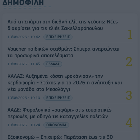
ΔΗΜΟΦΙΛΗ
Από τη Σπάρτη στη διεθνή ελίτ της γεύσης: Νέες
διακρίσεις για τις ελιές Σακελλαρόπουλου
10/08/2026 - 10:42
ΕΠΙΧΕΙΡΗΣΕΙΣ
Voucher παιδικών σταθμών: Σήμερα αναρτώνται
τα προσωρινά αποτελέσματα
10/08/2026 - 11:45
ΕΛΛΑΔΑ
ΚΑΛΑΣ: Αυξημένα κόστη «ροκάνισαν» την
κερδοφορία - Στόχος για το 2026 η ανάπτυξη και
νέα μονάδα στο Μεσολόγγι
10/08/2026 - 10:10
ΕΠΙΧΕΙΡΗΣΕΙΣ
ΑΑΔΕ: Φορολογικό «σαφάρι» στις τουριστικές
περιοχές, με οδηγό τις καταγγελίες πολιτών
10/08/2026 - 10:24
ΟΙΚΟΝΟΜΙΑ
Εξοικονομώ – Επιχειρώ: Παράταση έως τις 30