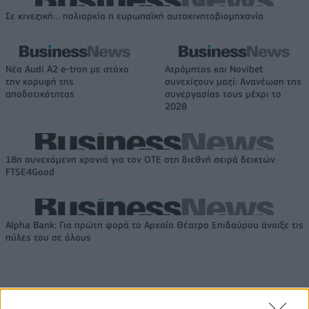
Σε κινεζική… πολιορκία η ευρωπαϊκή αυτοκινητοβιομηχανία
Νέο Audi A2 e-tron με στόχο
Ατρόμητος και Novibet
την κορυφή της
συνεχίζουν μαζί: Ανανέωση της
αποδοτικότητας
συνεργασίας τους μέχρι το
2028
18η συνεχόμενη χρονιά για τον ΟΤΕ στη διεθνή σειρά δεικτών
FTSE4Good
Alpha Bank: Για πρώτη φορά το Αρχαίο Θέατρο Επιδαύρου άνοιξε τις
πύλες του σε όλους