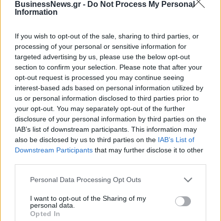
BusinessNews.gr -
Do Not Process My Personal
ΠΕΡΙΣΣΌΤΕΡΑ ΣΕ ΑΥΤΉ ΤΗΝ ΚΑΤΗΓΟΡΊΑ
Information
If you wish to opt-out of the sale, sharing to third parties, or
processing of your personal or sensitive information for
targeted advertising by us, please use the below opt-out
section to confirm your selection. Please note that after your
opt-out request is processed you may continue seeing
interest-based ads based on personal information utilized by
Η ιστορική εταιρεία
Η μπαλίτσα που έπαιξε η
us or personal information disclosed to third parties prior to
κονσερβοποιίας που
Vodafone στο Εuro 2004
your opt-out. You may separately opt-out of the further
ετοιμάζεται για ακόμα
disclosure of your personal information by third parties on the
06/07/2023 - 07:49
μεγαλύτερο επιχειρηματικό
IAB’s list of downstream participants. This information may
άνοιγμα
also be disclosed by us to third parties on the
IAB’s List of
Downstream Participants
that may further disclose it to other
05/07/2023 - 07:36
third parties.
Personal Data Processing Opt Outs
I want to opt-out of the Sharing of my
personal data.
Opted In