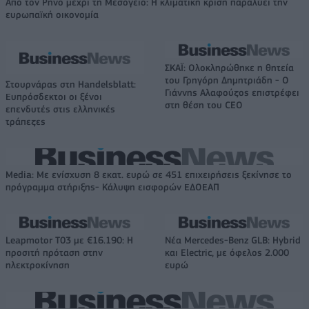
Από τον Ρήνο μέχρι τη Μεσόγειο: Η κλιματική κρίση παραλύει την
ευρωπαϊκή οικονομία
ΣΚΑΪ: Ολοκληρώθηκε η θητεία
του Γρηγόρη Δημητριάδη - Ο
Στουρνάρας στη Handelsblatt:
Γιάννης Αλαφούζος επιστρέφει
Ευπρόσδεκτοι οι ξένοι
στη θέση του CEO
επενδυτές στις ελληνικές
τράπεζες
Media: Με ενίσχυση 8 εκατ. ευρώ σε 451 επιχειρήσεις ξεκίνησε το
πρόγραμμα στήριξης- Κάλυψη εισφορών ΕΔΟΕΑΠ
Leapmotor T03 με €16.190: Η
Νέα Mercedes-Benz GLB: Hybrid
προσιτή πρόταση στην
και Electric, με όφελος 2.000
ηλεκτροκίνηση
ευρώ