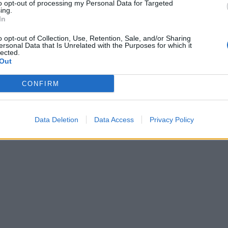
υποπαραχώρησης για την
to opt-out of processing my Personal Data for Targeted
ing.
αξιοποίηση του λιμένα Φίλιππος 
In
του Οργανισμού Λιμένος Καβάλα
23/11/2023 - 16:23
o opt-out of Collection, Use, Retention, Sale, and/or Sharing
ersonal Data that Is Unrelated with the Purposes for which it
lected.
Out
CONFIRM
Data Deletion
Data Access
Privacy Policy