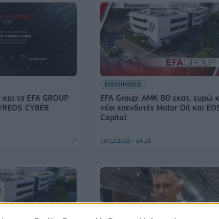
ΕΠΙΧΕΙΡΗΣΕΙΣ
 και το EFA GROUP
EFA Group: ΑΜΚ 80 εκατ. ευρώ κ
HYREOS CYBER
νέοι επενδυτές Motor Oil και EO
Capital
16/12/2025 - 14:25