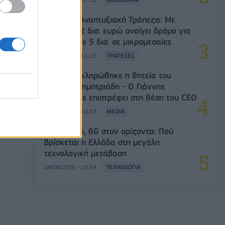
Β'
Ελληνική Αναπτυξιακή Τράπεζα: Με
ς
«προίκα» 2 δισ. ευρώ ανοίγει δρόμο για
δάνεια έως 5 δισ. σε μικρομεσαίες
08/08/2026 - 11:22
ΤΡΑΠΕΖΕΣ
ΣΚΑΪ: Ολοκληρώθηκε η θητεία του
Γρηγόρη Δημητριάδη - Ο Γιάννης
Αλαφούζος επιστρέφει στη θέση του CEO
08/08/2026 - 10:02
MEDIA
5G παντού, 6G στον ορίζοντα: Πού
βρίσκεται η Ελλάδα στη μεγάλη
τεχνολογική μετάβαση
08/08/2026 - 10:54
ΤΕΧΝΟΛΟΓΙΑ