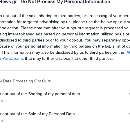
News.gr -
Do Not Process My Personal Information
ΠΡΟΣΩΠΑ
to opt-out of the sale, sharing to third parties, or processing of your per
EFA GROUP: O Γρηγόρης
formation for targeted advertising by us, please use the below opt-out s
ένδυσε στην ελληνική
Κουτσογιάννης αναλαμβάνει νέο
r selection. Please note that after your opt-out request is processed y
Η επένδυση
CEO
eing interest-based ads based on personal information utilized by us or
 ξεπεράσει τα €10
disclosed to third parties prior to your opt-out. You may separately opt-
losure of your personal information by third parties on the IAB’s list of
30/09/2025 - 09:05
. This information may also be disclosed by us to third parties on the
IA
Participants
that may further disclose it to other third parties.
l Data Processing Opt Outs
o opt-out of the Sharing of my personal data.
In
o opt-out of the Sale of my Personal Data.
ΕΛΛΑΔΑ
In
FA Group): Σχέδια για
Υπεγράφη η σύμβαση
Χρηματιστήριο