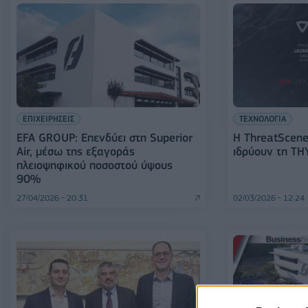
ΕΠΙΧΕΙΡΗΣΕΙΣ
ΤΕΧΝΟΛΟΓΙΑ
EFA GROUP: Επενδύει στη Superior
Η ThreatScene
Air, μέσω της εξαγοράς
ιδρύουν τη T
πλειοψηφικού ποσοστού ύψους
90%
27/04/2026 - 20:31
02/03/2026 - 12:24