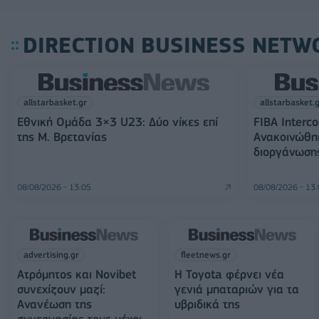
DIRECTION BUSINESS NETW
allstarbasket.gr
allstarbasket.
Εθνική Ομάδα 3×3 U23: Δύο νίκες επί
FIBA Interco
της Μ. Βρετανίας
Ανακοινώθη
διοργάνωση
08/08/2026 - 13:05
08/08/2026 - 13
advertising.gr
fleetnews.gr
Ατρόμητος και Novibet
Η Toyota φέρνει νέα
συνεχίζουν μαζί:
γενιά μπαταριών για τα
Ανανέωση της
υβριδικά της