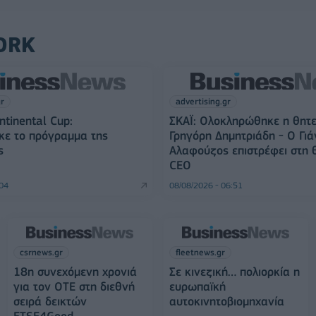
ORK
gr
advertising.gr
ntinental Cup:
ΣΚΑΪ: Ολοκληρώθηκε η θητε
κε το πρόγραμμα της
Γρηγόρη Δημητριάδη - Ο Γιά
ς
Αλαφούζος επιστρέφει στη 
CEO
:04
08/08/2026 - 06:51
csrnews.gr
fleetnews.gr
18η συνεχόμενη χρονιά
Σε κινεζική… πολιορκία η
για τον ΟΤΕ στη διεθνή
ευρωπαϊκή
σειρά δεικτών
αυτοκινητοβιομηχανία