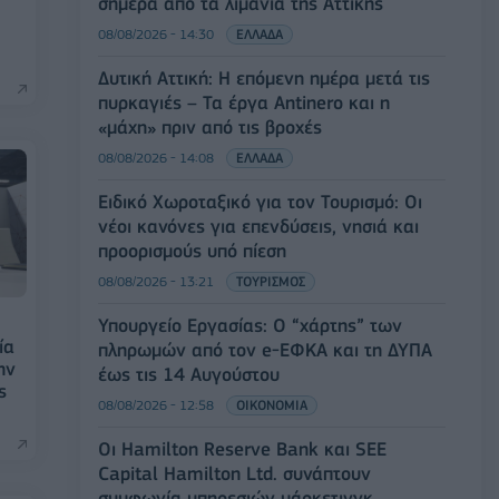
σήμερα από τα λιμάνια της Αττικής
08/08/2026 - 14:30
ΕΛΛΑΔΑ
Δυτική Αττική: Η επόμενη ημέρα μετά τις
πυρκαγιές – Τα έργα Antinero και η
«μάχη» πριν από τις βροχές
08/08/2026 - 14:08
ΕΛΛΑΔΑ
Ειδικό Χωροταξικό για τον Τουρισμό: Οι
νέοι κανόνες για επενδύσεις, νησιά και
προορισμούς υπό πίεση
08/08/2026 - 13:21
ΤΟΥΡΙΣΜΟΣ
Υπουργείο Εργασίας: Ο “χάρτης” των
ία
πληρωμών από τον e-ΕΦΚΑ και τη ΔΥΠΑ
ην
έως τις 14 Αυγούστου
ς
08/08/2026 - 12:58
ΟΙΚΟΝΟΜΙΑ
Οι Hamilton Reserve Bank και SEE
Capital Hamilton Ltd. συνάπτουν
συμφωνία υπηρεσιών μάρκετινγκ