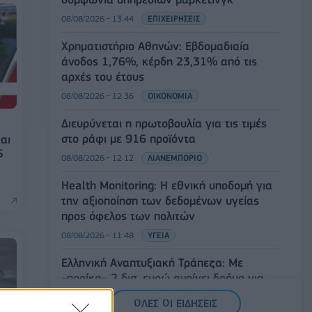
08/08/2026 - 13:44
ΕΠΙΧΕΙΡΗΣΕΙΣ
Χρηματιστήριο Αθηνών: Εβδομαδιαία
άνοδος 1,76%, κέρδη 23,31% από τις
αρχές του έτους
08/08/2026 - 12:36
ΟΙΚΟΝΟΜΙΑ
Διευρύνεται η πρωτοβουλία για τις τιμές
στο ράφι με 916 προϊόντα
αι
S
08/08/2026 - 12:12
ΛΙΑΝΕΜΠΟΡΙΟ
Health Monitoring: Η εθνική υποδομή για
την αξιοποίηση των δεδομένων υγείας
προς όφελος των πολιτών
08/08/2026 - 11:48
ΥΓΕΙΑ
Ελληνική Αναπτυξιακή Τράπεζα: Με
«προίκα» 2 δισ. ευρώ ανοίγει δρόμο για
δάνεια έως 5 δισ. σε μικρομεσαίες
ΟΛΕΣ ΟΙ ΕΙΔΗΣΕΙΣ