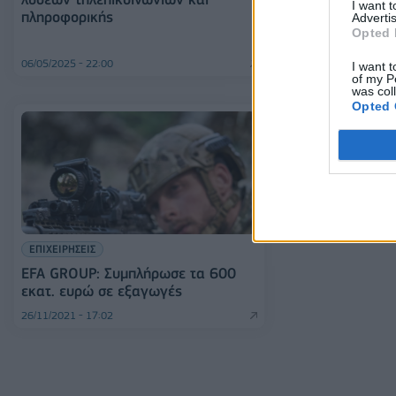
I want 
Αθηνών
πληροφορικής
Advertis
Opted 
06/05/2025 - 22:00
15/03/2024 - 10:02
I want t
of my P
was col
Opted 
ΕΠΙΧΕΙΡΗΣΕΙΣ
EFA GROUP: Συμπλήρωσε τα 600
εκατ. ευρώ σε εξαγωγές
26/11/2021 - 17:02