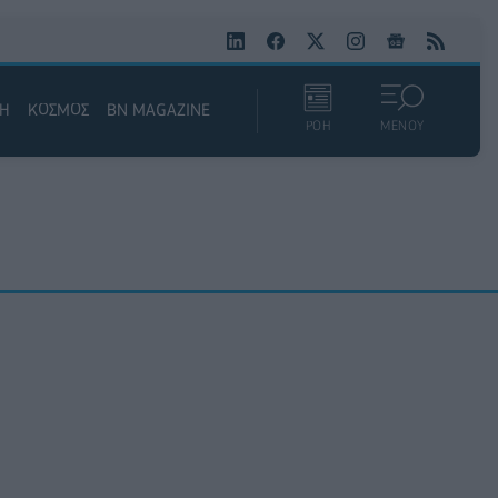
ΚΗ
ΚΟΣΜΟΣ
BN MAGAZINE
ΡΟΗ
ΜΕΝΟΥ