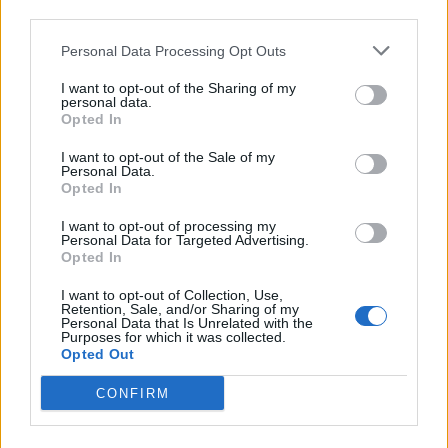
third parties.
ευρώ ανοίγει δρόμο για δάνεια έως 5 δισ. σε
μικρομεσαίες
Personal Data Processing Opt Outs
08/08/2026 - 11:22
ΤΡΑΠΕΖΕΣ
I want to opt-out of the Sharing of my
personal data.
5G παντού, 6G στον ορίζοντα: Πού βρίσκεται η
Opted In
ΟΛΕΣ ΟΙ ΕΙΔΗΣΕΙΣ
Ελλάδα στη μεγάλη τεχνολογική μετάβαση
08/08/2026 - 10:54
ΤΕΧΝΟΛΟΓΙΑ
I want to opt-out of the Sale of my
Personal Data.
Opted In
I want to opt-out of processing my
Personal Data for Targeted Advertising.
Opted In
I want to opt-out of Collection, Use,
Retention, Sale, and/or Sharing of my
ΔΗΜΟΦΙΛΗ
Personal Data that Is Unrelated with the
Purposes for which it was collected.
Opted Out
Όμιλος ΔΕΗ: Νέα συμφωνία για χαρτοφυλάκιο
CONFIRM
έργων ΑΠΕ άνω των 2 GW σε Πολωνία και
Ουγγαρία