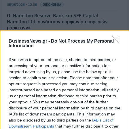
08/08/2026 - 12:58
ΟΙΚΟΝΟΜΙΑ
Οι Hamilton Reserve Bank και SEE Capital
Hamilton Ltd. συνάπτουν συμφωνία υπηρεσιών
μάρκετινγκ
08/08/2026 - 13:44
ΕΠΙΧΕΙΡΗΣΕΙΣ
BusinessNews.gr -
Do Not Process My Personal
Information
Χρηματιστήριο Αθηνών: Εβδομαδιαία άνοδος
1,76%, κέρδη 23,31% από τις αρχές του έτους
If you wish to opt-out of the sale, sharing to third parties, or
08/08/2026 - 12:36
ΟΙΚΟΝΟΜΙΑ
processing of your personal or sensitive information for
Διευρύνεται η πρωτοβουλία για τις τιμές στο ράφι
targeted advertising by us, please use the below opt-out
με 916 προϊόντα
section to confirm your selection. Please note that after your
opt-out request is processed you may continue seeing
08/08/2026 - 12:12
ΛΙΑΝΕΜΠΟΡΙΟ
interest-based ads based on personal information utilized by
us or personal information disclosed to third parties prior to
Health Monitoring: Η εθνική υποδομή για την
your opt-out. You may separately opt-out of the further
αξιοποίηση των δεδομένων υγείας προς όφελος
disclosure of your personal information by third parties on the
των πολιτών
IAB’s list of downstream participants. This information may
08/08/2026 - 11:48
ΥΓΕΙΑ
also be disclosed by us to third parties on the
IAB’s List of
Downstream Participants
that may further disclose it to other
Ελληνική Αναπτυξιακή Τράπεζα: Με «προίκα» 2 δισ.