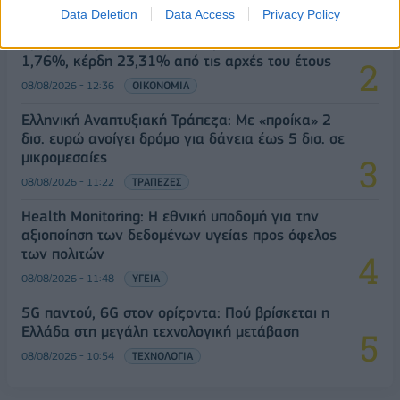
08/08/2026 - 10:26
ΕΝΕΡΓΕΙΑ
Data Deletion
Data Access
Privacy Policy
Χρηματιστήριο Αθηνών: Εβδομαδιαία άνοδος
1,76%, κέρδη 23,31% από τις αρχές του έτους
08/08/2026 - 12:36
ΟΙΚΟΝΟΜΙΑ
Ελληνική Αναπτυξιακή Τράπεζα: Με «προίκα» 2
δισ. ευρώ ανοίγει δρόμο για δάνεια έως 5 δισ. σε
μικρομεσαίες
08/08/2026 - 11:22
ΤΡΑΠΕΖΕΣ
Health Monitoring: Η εθνική υποδομή για την
αξιοποίηση των δεδομένων υγείας προς όφελος
των πολιτών
08/08/2026 - 11:48
ΥΓΕΙΑ
5G παντού, 6G στον ορίζοντα: Πού βρίσκεται η
Ελλάδα στη μεγάλη τεχνολογική μετάβαση
08/08/2026 - 10:54
ΤΕΧΝΟΛΟΓΙΑ