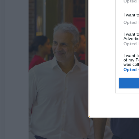
Opted 
I want t
Opted 
I want 
Advertis
Opted 
I want t
of my P
was col
Opted 