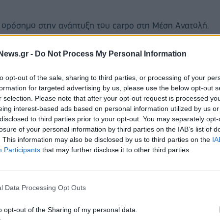
ό ορόσημο στην ανάπτυξη του carpo στη Μέση Ανατολή.
υ καταστήματος στο
The Dubai Mall
, ένα από τα
carpo φέρνει τώρα τη χαρακτηριστική ταυτότητα του
News.gr -
Do Not Process My Personal Information
 υψηλής αισθητικής, στην καρδιά της πρωτεύουσας.
to opt-out of the sale, sharing to third parties, or processing of your per
formation for targeted advertising by us, please use the below opt-out s
ελεί μια στρατηγική κίνηση ανάπτυξης για εμάς»
,
r selection. Please note that after your opt-out request is processed y
αι CEO της εταιρείας carpo.
eing interest-based ads based on personal information utilized by us or
τά στο όραμά μας, διατηρώντας σταθερές τις αξίες του
disclosed to third parties prior to your opt-out. You may separately opt-
losure of your personal information by third parties on the IAB’s list of
ας συνεπείς στην υψηλή ποιότητα και την εκλεπτυσμένη
. This information may also be disclosed by us to third parties on the
IA
ισκέπτες μας σε κάθε νέο προορισμό carpo».
Participants
that may further disclose it to other third parties.
l Data Processing Opt Outs
o opt-out of the Sharing of my personal data.