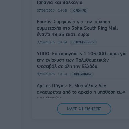
Ισπανία και Βαλκάνια
07/08/2026 - 14:58
ΚΟΣΜΟΣ
Fourlis: Συμφωνία για την πώληση
συμμετοχής στο Sofia South Ring Mall
έναντι 49,35 εκατ. ευρώ
07/08/2026 - 14:39
ΕΠΙΧΕΙΡΗΣΕΙΣ
ΥΠΠΟ: Επιχορηγήσεις 1.106.000 ευρώ για
την ενίσχυση των Πολυθεματικών
Φεστιβάλ σε όλη την Ελλάδα
07/08/2026 - 14:34
ΟΙΚΟΝΟΜΙΑ
Άρειος Πάγος- Ε. Μπακέλας: Δεν
ανασύρεται από το αρχείο η υπόθεση των
υποκλοπών
07/08/2026 - 14:11
ΕΛΛΑΔΑ
ΟΛΕΣ ΟΙ ΕΙΔΗΣΕΙΣ
Σαουδική Αραβία, Τουρκία και Πακιστάν
υπογράφουν κοινή αμυντική συμφωνία