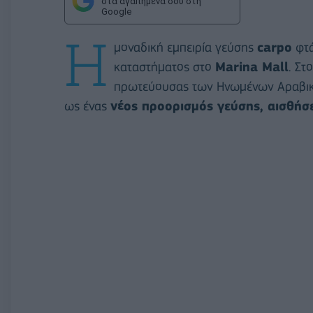
στα αγαπημένα σου στη
Google
Η
μοναδική εμπειρία γεύσης
carpo
φτά
καταστήματος στο
Marina Mall
. Στ
πρωτεύουσας των Ηνωμένων Αραβικών
ως ένας
νέος προορισμός γεύσης, αισθήσε