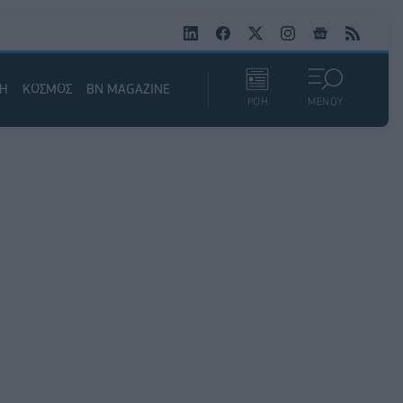
ΚΗ
ΚΟΣΜΟΣ
BN MAGAZINE
ΡΟΗ
ΜΕΝΟΥ