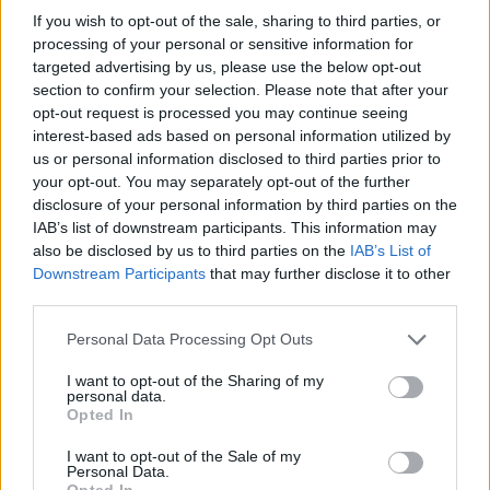
If you wish to opt-out of the sale, sharing to third parties, or
Κυβερνητική Επιτροπή Βιομηχανίας- Κ. Μητσοτάκης:
processing of your personal or sensitive information for
Στρατηγική προτεραιότητα η ενίσχυση της
targeted advertising by us, please use the below opt-out
βιομηχανίας
section to confirm your selection. Please note that after your
06/08/2026 - 17:18
ΠΟΛΙΤΙΚΗ
opt-out request is processed you may continue seeing
interest-based ads based on personal information utilized by
ΟΛΕΣ ΟΙ ΕΙΔΗΣΕΙΣ
us or personal information disclosed to third parties prior to
your opt-out. You may separately opt-out of the further
disclosure of your personal information by third parties on the
IAB’s list of downstream participants. This information may
also be disclosed by us to third parties on the
IAB’s List of
Downstream Participants
that may further disclose it to other
third parties.
Personal Data Processing Opt Outs
ΔΗΜΟΦΙΛΗ
I want to opt-out of the Sharing of my
personal data.
Opted In
Β.Σ. Καρούλιας: Τζίρος 98,7 εκατ. ευρώ και
I want to opt-out of the Sale of my
αύξηση κερδών 57% - Τα νέα στοιχήματα σε low
Personal Data.
Opted In