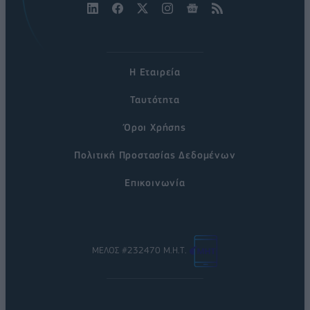
Η Εταιρεία
Ταυτότητα
Όροι Χρήσης
Πολιτική Προστασίας Δεδομένων
Επικοινωνία
ΜΕΛΟΣ #232470 Μ.Η.Τ.