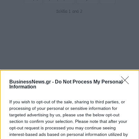
Σελίδα 1 από 2
BusinessNews.gr -
Do Not Process My Personal
ΡΟΗ ΕΙΔΗΣΕΩΝ
Information
If you wish to opt-out of the sale, sharing to third parties, or
Χρηματιστήριο: Πτώση κατά 0,18%, στα 315,71
processing of your personal or sensitive information for
εκατ. ευρώ ο τζίρος
targeted advertising by us, please use the below opt-out
section to confirm your selection. Please note that after your
05/08/2026 - 18:27
ΟΙΚΟΝΟΜΙΑ
opt-out request is processed you may continue seeing
Είσοδος της γαλλικής Meridiam στην ηλεκτρική
interest-based ads based on personal information utilized by