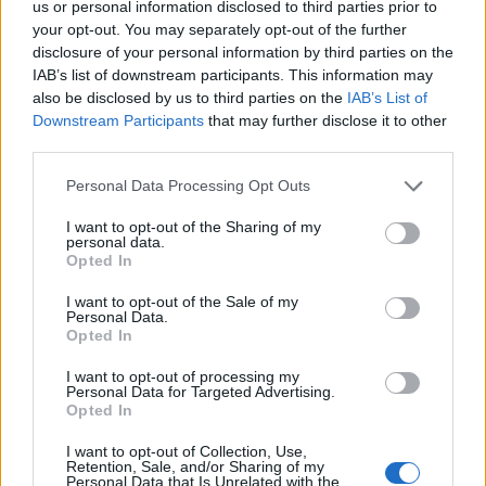
διασύνδεση Ελλάδας – Κύπρου
us or personal information disclosed to third parties prior to
your opt-out. You may separately opt-out of the further
05/08/2026 - 18:06
ΕΠΙΧΕΙΡΗΣΕΙΣ
disclosure of your personal information by third parties on the
IAB’s list of downstream participants. This information may
ΔΕΗ: Ισχυρή ανάπτυξη στο α΄ εξάμηνο 2026 με
also be disclosed by us to third parties on the
IAB’s List of
προσαρμοσμένο EBITDA στα 1,2 δισ. ευρώ
Downstream Participants
that may further disclose it to other
05/08/2026 - 17:51
ΕΝΕΡΓΕΙΑ
third parties.
Όμιλος AKTOR: Εξαγοράζει το 75% των ΗΛΕΚΤΩΡ
Personal Data Processing Opt Outs
και THALIS – Στρατηγική συνεργασία με τη Motor
Oil
I want to opt-out of the Sharing of my
personal data.
05/08/2026 - 17:39
ΕΠΙΧΕΙΡΗΣΕΙΣ
Opted In
ΗΠΑ: Επιβράδυνση των προσλήψεων στον ιδιωτικό
I want to opt-out of the Sale of my
τομέα τον Ιούλιο - Δημιουργήθηκαν μόνο 44.000
Personal Data.
θέσεις εργασίας
Opted In
05/08/2026 - 17:16
ΚΟΣΜΟΣ
I want to opt-out of processing my
Personal Data for Targeted Advertising.
Τ. Θεοδωρικάκος: Στηρίζουμε με πράξεις την
Opted In
έρευνα και την καινοτομία
I want to opt-out of Collection, Use,
05/08/2026 - 16:51
ΠΟΛΙΤΙΚΗ
Retention, Sale, and/or Sharing of my
Personal Data that Is Unrelated with the