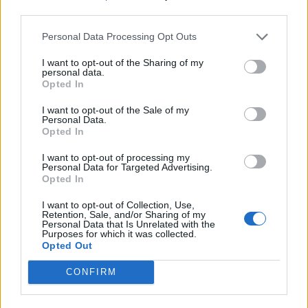
Είσοδος της γαλλικής Meridiam στην ηλεκτρική
third parties.
διασύνδεση Ελλάδας – Κύπρου
05/08/2026 - 18:06
ΕΠΙΧΕΙΡΗΣΕΙΣ
Personal Data Processing Opt Outs
ΗΠΑ: Επιβράδυνση των προσλήψεων στον ιδιωτικό
I want to opt-out of the Sharing of my
personal data.
τομέα τον Ιούλιο - Δημιουργήθηκαν μόνο 44.000
Opted In
θέσεις εργασίας
I want to opt-out of the Sale of my
05/08/2026 - 17:16
ΚΟΣΜΟΣ
Personal Data.
Opted In
ΔΕΗ: Ισχυρή ανάπτυξη στο α΄ εξάμηνο 2026 με
προσαρμοσμένο EBITDA στα 1,2 δισ. ευρώ
I want to opt-out of processing my
Personal Data for Targeted Advertising.
05/08/2026 - 17:51
ΕΝΕΡΓΕΙΑ
Opted In
Χρηματιστήριο: Πτώση κατά 0,18%, στα 315,71
I want to opt-out of Collection, Use,
εκατ. ευρώ ο τζίρος
Retention, Sale, and/or Sharing of my
Personal Data that Is Unrelated with the
05/08/2026 - 18:27
ΟΙΚΟΝΟΜΙΑ
Purposes for which it was collected.
Opted Out
CONFIRM