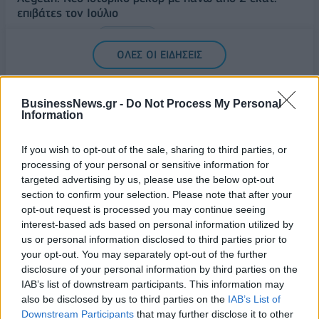
επιβάτες τον Ιούλιο
06/08/2026 - 14:00
ΤΟΥΡΙΣΜΟΣ
ΟΛΕΣ ΟΙ ΕΙΔΗΣΕΙΣ
BusinessNews.gr -
Do Not Process My Personal
Information
If you wish to opt-out of the sale, sharing to third parties, or
processing of your personal or sensitive information for
targeted advertising by us, please use the below opt-out
section to confirm your selection. Please note that after your
ΔΗΜΟΦΙΛΗ
opt-out request is processed you may continue seeing
interest-based ads based on personal information utilized by
us or personal information disclosed to third parties prior to
Όμιλος AKTOR: Εξαγοράζει το 75% των ΗΛΕΚΤΩΡ
your opt-out. You may separately opt-out of the further
και THALIS – Στρατηγική συνεργασία με τη Motor
disclosure of your personal information by third parties on the
Oil
IAB’s list of downstream participants. This information may
05/08/2026 - 17:39
ΕΠΙΧΕΙΡΗΣΕΙΣ
also be disclosed by us to third parties on the
IAB’s List of
Downstream Participants
that may further disclose it to other