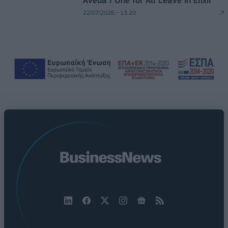
Aveda I One for All Leave in Elixir
22/07/2026 - 13:20