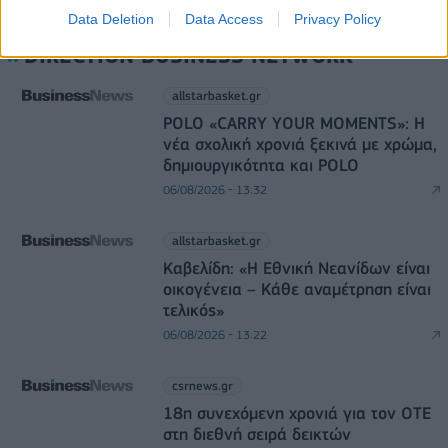
Data Deletion
Data Access
Privacy Policy
DIRECTION BUSINESS NETWORK
allstarbasket.gr
POLO «CARRY YOUR MOMENTS»: Η
νέα σχολική χρονιά ξεκινά με χρώμα,
δημιουργικότητα και POLO
06/08/2026 - 13:32
allstarbasket.gr
Καβελίδη: «Η Εθνική Νεανίδων είναι
οικογένεια – Κάθε αναμέτρηση είναι
τελικός»
06/08/2026 - 13:22
csrnews.gr
18η συνεχόμενη χρονιά για τον ΟΤΕ
στη διεθνή σειρά δεικτών